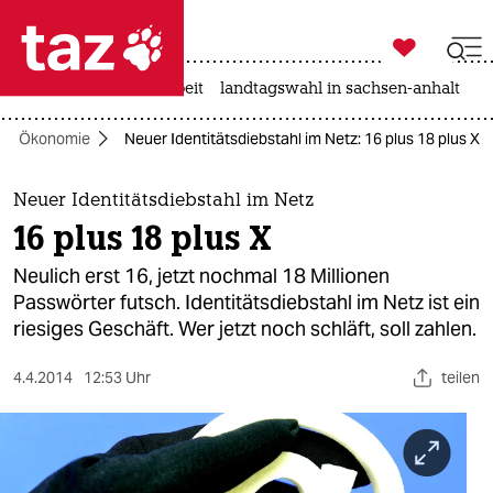

taz zahl ich
autowahn
hitze
arbeit
landtagswahl in sachsen-anhalt

taz zahl ich
Ökonomie
Neuer Identitätsdiebstahl im Netz: 16 plus 18 plus X
taz zahl ich
themen
Neuer Identitätsdiebstahl im Netz
16 plus 18 plus X
politik
Neulich erst 16, jetzt nochmal 18 Millionen
öko
Passwörter futsch. Identitätsdiebstahl im Netz ist ein
riesiges Geschäft. Wer jetzt noch schläft, soll zahlen.
gesellschaft
4.4.2014
12:53 Uhr
teilen
kultur
sport