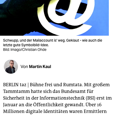
berlin
nord
wahrheit
verlag
Schwupp, und der Mailaccount is' weg. Geklaut - wie auch die
verlag
letzte gute Symbolbild-Idee.
Bild: Imago/Christian Ohde
veranstaltungen
shop
Von
Martin Kaul
fragen & hilfe
BERLIN taz | Bühne frei und Rumtata. Mit großem
unterstützen
Tammtamm hatte sich das Bundesamt für
abo
Sicherheit in der Informationstechnik (BSI) erst im
Januar an die Öffentlichkeit gewandt. Über 16
genossenschaft
Millionen digitale Identitäten waren Ermittlern