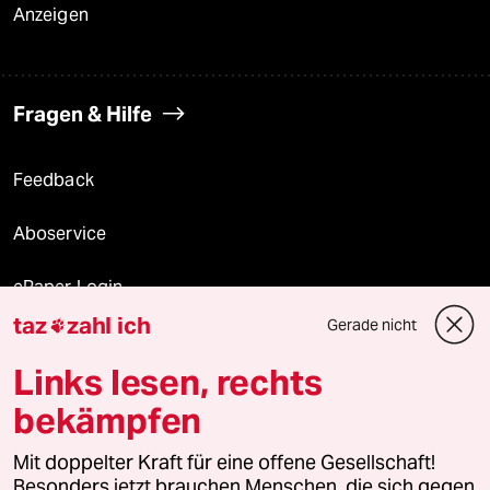
Anzeigen
Fragen & Hilfe
Feedback
Aboservice
ePaper Login
taz
zahl ich
Gerade nicht

Downloads für Abonnierende
Links lesen, rechts
bekämpfen
© 2026 taz Verlags und Vertriebs GmbH
Mit doppelter Kraft für eine offene Gesellschaft!
Alle Rechte vorbehalten. Bei rechtlichen Fragen oder für Genehmigungen
wenden Sie sich bitte an
lizenzen@taz.de
Besonders jetzt brauchen Menschen, die sich gegen