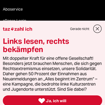
Aboservice
ePaper Login
taz
zahl ich
Gerade nicht

Downloads für Abonnierende
Links lesen, rechts
bekämpfen
© 2026 taz Verlags und Vertriebs GmbH
Alle Rechte vorbehalten. Bei rechtlichen Fragen oder für Genehmigungen
Mit doppelter Kraft für eine offene Gesellschaft!
wenden Sie sich bitte an
lizenzen@taz.de
Besonders jetzt brauchen Menschen, die sich gegen
Rechtsextremismus einsetzen, unsere Solidarität.
Daher gehen 50 Prozent der Einnahmen aus
Feedback
Redaktionsstatut
Kommune-Richtlinien
KI-
Neuanmeldungen an „Alles beginnt im Zentrum“ –
eine Kampagne, die bedrohte linke Kulturzentren
Leitlinie
Informant
Datenschutz
Impressum
AGB
und Jugendorte unterstützt. Sind Sie dabei?
Seitenwende
Einwilligungen widerrufen (Ads)

Ja, ich will