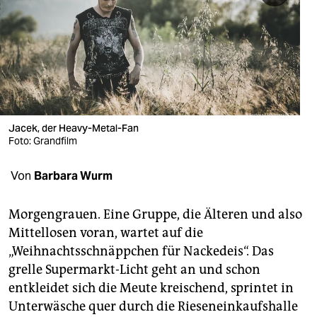
berlin
nord
wahrheit
verlag
verlag
Jacek, der Heavy-Metal-Fan
Foto: Grandfilm
veranstaltungen
Von
Barbara Wurm
shop
fragen & hilfe
Morgengrauen. Eine Gruppe, die Älteren und also
Mittellosen voran, wartet auf die
unterstützen
„Weihnachtsschnäppchen für Nackedeis“. Das
abo
grelle Supermarkt-Licht geht an und schon
entkleidet sich die Meute kreischend, sprintet in
genossenschaft
Unterwäsche quer durch die Rieseneinkaufshalle