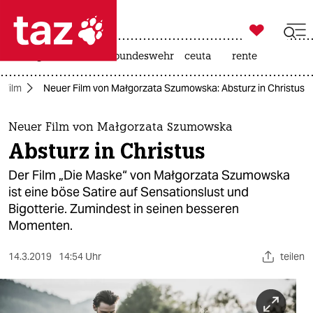

taz zahl ich
niedrigwasser
afd
bundeswehr
ceuta
rente

taz zahl ich
Film
Neuer Film von Małgorzata Szumowska: Absturz in Christus
taz zahl ich
themen
Neuer Film von Małgorzata Szumowska
Absturz in Christus
politik
Der Film „Die Maske“ von Małgorzata Szumowska
öko
ist eine böse Satire auf Sensationslust und
Bigotterie. Zumindest in seinen besseren
gesellschaft
Momenten.
kultur
14.3.2019
14:54 Uhr
teilen
sport