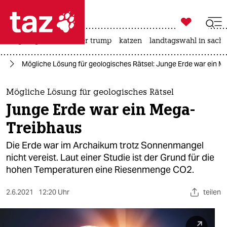

taz zahl ich
bergsteigen
usa unter trump
katzen
landtagswahl in sachs

taz zahl ich
ft
Mögliche Lösung für geologisches Rätsel: Junge Erde war ein M
taz zahl ich
themen
Mögliche Lösung für geologisches Rätsel
Junge Erde war ein Mega-
politik
Treibhaus
öko
Die Erde war im Archaikum trotz Sonnenmangel
nicht vereist. Laut einer Studie ist der Grund für die
gesellschaft
hohen Temperaturen eine Riesenmenge CO2.
kultur
2.6.2021
12:20 Uhr
teilen
sport