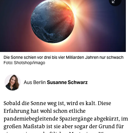
berlin
nord
wahrheit
verlag
verlag
Die Sonne schien vor drei bis vier Milliarden Jahren nur schwach
Foto: Shotshop/imago
veranstaltungen
shop
Aus Berlin
Susanne Schwarz
fragen & hilfe
unterstützen
Sobald die Sonne weg ist, wird es kalt. Diese
Erfahrung hat wohl schon etliche
abo
pandemiebegleitende Spaziergänge abgekürzt, im
genossenschaft
großen Maßstab ist sie aber sogar der Grund für