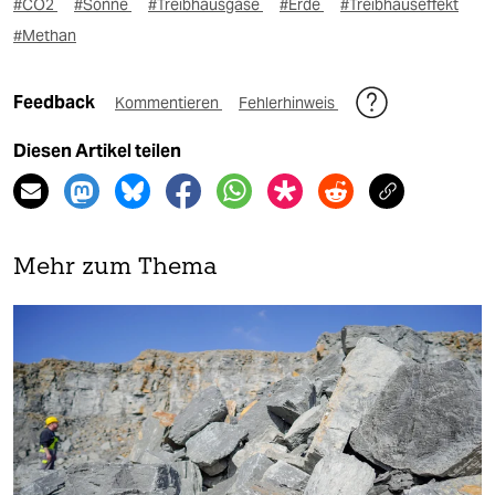
#CO2
#Sonne
#Treibhausgase
#Erde
#Treibhauseffekt
#Methan
Feedback
Kommentieren
Fehlerhinweis
Diesen Artikel teilen
Mehr zum Thema