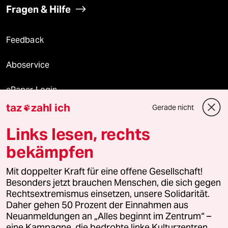
Fragen & Hilfe
Feedback
Aboservice
ePaper Login
taz
zahl ich
Gerade nicht

Downloads für Abonnierende
Links lesen, rechts
bekämpfen
© 2026 taz Verlags und Vertriebs GmbH
Mit doppelter Kraft für eine offene Gesellschaft!
Alle Rechte vorbehalten. Bei rechtlichen Fragen oder für Genehmigungen
wenden Sie sich bitte an
lizenzen@taz.de
Besonders jetzt brauchen Menschen, die sich gegen
Rechtsextremismus einsetzen, unsere Solidarität.
Daher gehen 50 Prozent der Einnahmen aus
Feedback
Redaktionsstatut
Kommune-Richtlinien
KI-
Neuanmeldungen an „Alles beginnt im Zentrum“ –
eine Kampagne, die bedrohte linke Kulturzentren