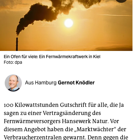
berlin
nord
wahrheit
verlag
verlag
Ein Ofen für viele: Ein Fernwärmekraftwerk in Kiel
Foto: dpa
veranstaltungen
shop
Aus Hamburg
Gernot Knödler
fragen & hilfe
unterstützen
100 Kilowattstunden Gutschrift für alle, die Ja
sagen zu einer Vertragsänderung des
abo
Fernwärmeversorgers Hansewerk Natur. Vor
diesem Angebot haben die „Marktwächter“ der
genossenschaft
Verbraucherzentralen gewarnt. Denn gegen die