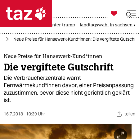

taz zahl ich
nahost-konflikt
usa unter trump
landtagswahl in sachsen-an

taz zahl ich
rd
Neue Preise für Hansewerk-Kund*innen: Die vergiftete Gutschrif
taz zahl ich
themen
Neue Preise für Hansewerk-Kund*innen
Die vergiftete Gutschrift
politik
Die Verbraucherzentrale warnt
öko
Fernwärmekund*innen davor, einer Preisanpassung
zuzustimmen, bevor diese nicht gerichtlich geklärt
gesellschaft
ist.
kultur
16.7.2018
10:39 Uhr
teilen
sport