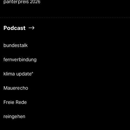
panterpreis 2026
Podcast
bundestalk
fernverbindung
klima update°
Mauerecho
Freie Rede
reingehen