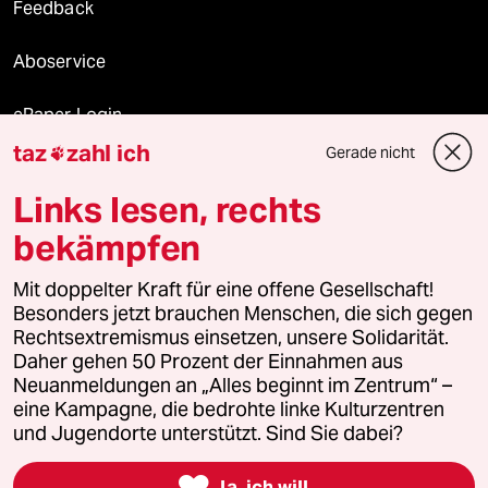
Feedback
Aboservice
ePaper Login
taz
zahl ich
Gerade nicht

Downloads für Abonnierende
Links lesen, rechts
bekämpfen
© 2026 taz Verlags und Vertriebs GmbH
Mit doppelter Kraft für eine offene Gesellschaft!
Alle Rechte vorbehalten. Bei rechtlichen Fragen oder für Genehmigungen
wenden Sie sich bitte an
lizenzen@taz.de
Besonders jetzt brauchen Menschen, die sich gegen
Rechtsextremismus einsetzen, unsere Solidarität.
Daher gehen 50 Prozent der Einnahmen aus
Feedback
Redaktionsstatut
Kommune-Richtlinien
KI-
Neuanmeldungen an „Alles beginnt im Zentrum“ –
eine Kampagne, die bedrohte linke Kulturzentren
Leitlinie
Informant
Datenschutz
Impressum
AGB
und Jugendorte unterstützt. Sind Sie dabei?
Seitenwende
Einwilligungen widerrufen (Ads)

Ja, ich will