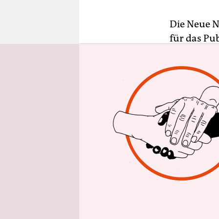
epaper login
Die Neue Na
für das Pu
ursprüngli
die Kunst a
Kommentato
Dass die N
britischen
ganz die Al
Ludwig Mie
– die Stad
Zeitgeist.