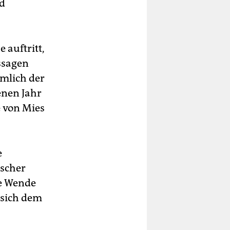
nd
 auftritt,
ssagen
ämlich der
enen Jahr
e von Mies
e
ischer
le Wende
 sich dem