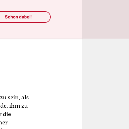
Schon dabei!
zu sein, als
rde, ihm zu
r die
her