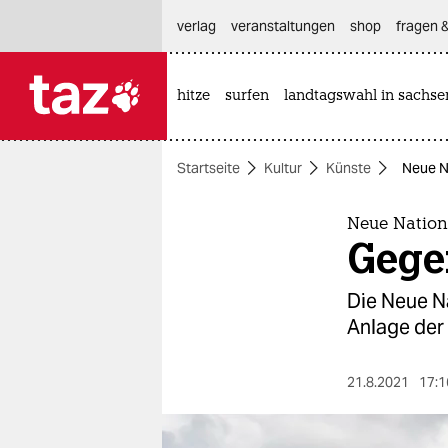
hautnavigation anspringen
hauptinhalt anspringen
footer anspringen
verlag
veranstaltungen
shop
fragen &
hitze
surfen
landtagswahl in sachse

taz zahl ich
taz zahl ich
Startseite
Kultur
Künste
Neue Na
themen
politik
Neue Nationa
Gegen
öko
Die Neue Na
gesellschaft
Anlage der 
kultur
21.8.2021
17:1
sport