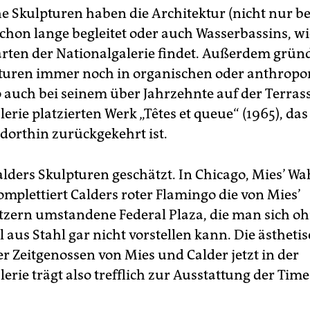
he Skulpturen haben die Architektur (nicht nur be
chon lange begleitet oder auch Wasserbassins, wie
rten der Nationalgalerie findet. Außerdem grün
pturen immer noch in organischen oder anthro
 auch bei seinem über Jahrzehnte auf der Terras
erie platzierten Werk „Têtes et queue“ (1965), da
dorthin zurückgekehrt ist.
alders Skulpturen geschätzt. In Chicago, Mies’ W
komplettiert Calders roter Flamingo die von Mies’
zern umstandene Federal Plaza, die man sich o
 aus Stahl gar nicht vorstellen kann. Die ästheti
r Zeitgenossen von Mies und Calder jetzt in der
erie trägt also trefflich zur Ausstattung der Tim