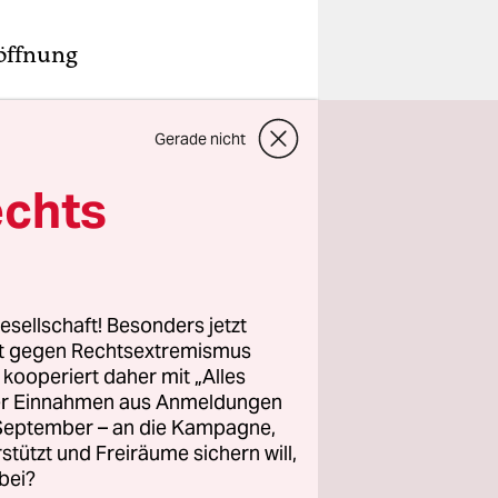
röffnung
Tempel für
Gerade nicht
st allen
lt.
echts
 durch den
heinlich
en von
esellschaft! Besonders jetzt
ändert hat
rt gegen Rechtsextremismus
z kooperiert daher mit „Alles
nde
ller Einnahmen aus Anmeldungen
. September – an die Kampagne,
rstützt und Freiräume sichern will,
bei?