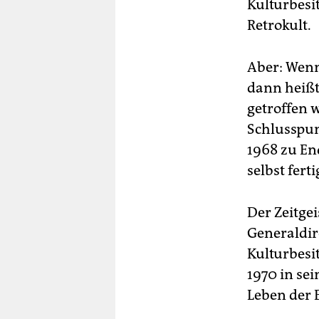
Kulturbesit
Retrokult.
Aber: Wenn 
dann heißt
getroffen 
Schlusspun
1968 zu End
selbst fert
Der Zeitge
Generaldir
Kulturbesit
1970 in se
Leben der 