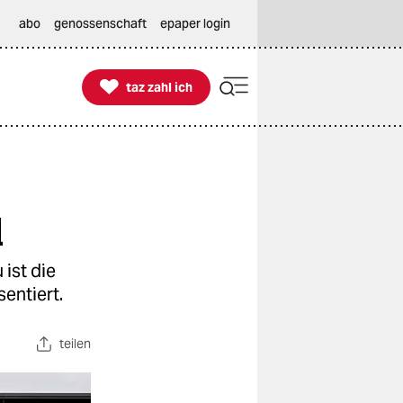
abo
genossenschaft
epaper login

taz zahl ich
taz zahl ich
l
 ist die
sentiert.
teilen