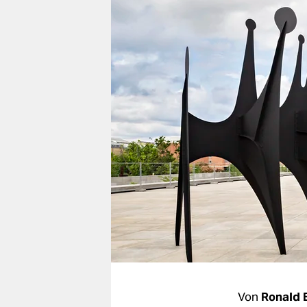
berlin
nord
wahrheit
verlag
verlag
veranstaltungen
shop
fragen & hilfe
unterstützen
abo
genossenschaft
Von
Ronald 