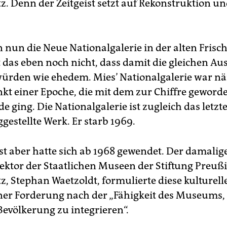
z. Denn der Zeitgeist setzt auf Rekonstruktion u
nun die Neue Nationalgalerie in der alten Frische
 das eben noch nicht, dass damit die gleichen Au
würden wie ehedem. Mies’ Nationalgalerie war n
kt einer Epoche, die mit dem zur Chiffre geword
e ging. Die Nationalgalerie ist zugleich das letzt
iggestellte Werk. Er starb 1969.
ist aber hatte sich ab 1968 gewendet. Der damalig
ektor der Staatlichen Museen der Stiftung Preuß
z, Stephan ­Waetzoldt, formulierte diese kulturel
iner Forderung nach der „Fähigkeit des Museums,
Bevölkerung zu integrieren“.