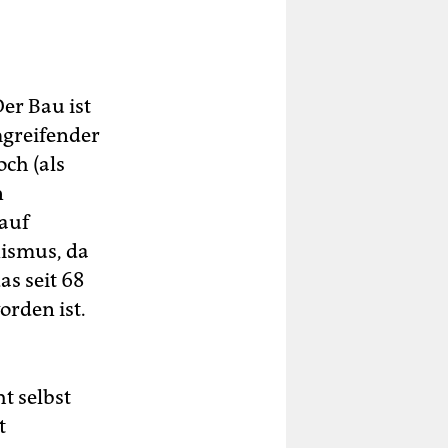
Der Bau ist
mgreifender
ch (als
n
 auf
nismus, da
as seit 68
orden ist.
ht selbst
t