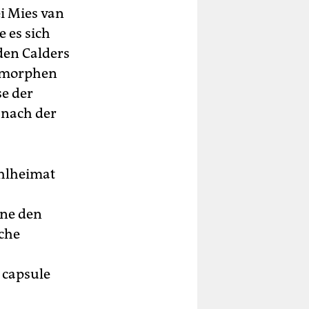
i Mies van
 es sich
den Calders
pomorphen
se der
s nach der
ahlheimat
hne den
sche
e capsule