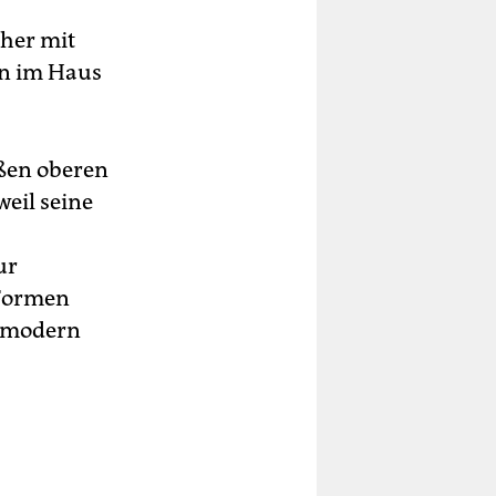
her mit
en im Haus
oßen oberen
weil seine
ur
 Formen
m modern