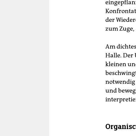
eingepflan
Konfrontat
der Wieder
zum Zuge, 
Am dichtes
Halle. Der 
kleinen un
beschwingt
notwendig 
und bewegl
interpreti
Organis