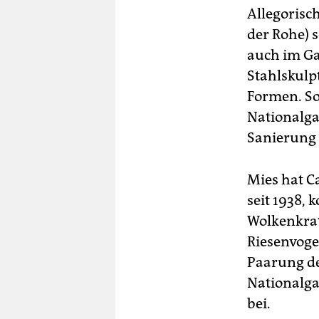
Allegorisc
der Rohe) s
auch im Ga
Stahlskul
Formen. So
Nationalgal
Sanierung 
Mies hat C
seit 1938, 
Wolkenkrat
Riesenvogel
Paarung de
Nationalgal
bei.