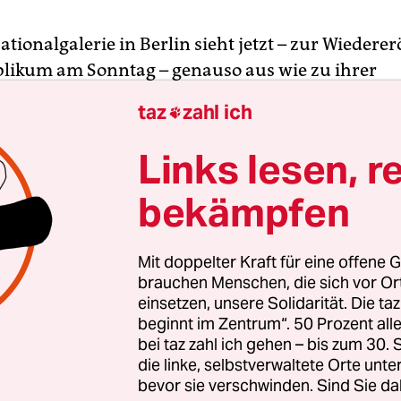
tionalgalerie in Berlin sieht jetzt – zur Wiedere
blikum am Sonntag – genauso aus wie zu ihrer
chen Eröffnung im Jahr 1968. Zu erleben ist ein 
taz
zahl ich

us Glas und Stahl, der schon zur Fertigstellung fa
ren als eine Ikone der modernen Architektur ga
Links lesen, r
bekämpfen
eue Nationalgalerie nach fünfjähriger Sanierung
 Stararchitekten
David Chipperfield
jetzt augensc
te ist, wirkt insofern erstaunlich, weil sich um d
Mit doppelter Kraft für eine offene G
s van der Rohe
entworfenen Bau herum alles ver
brauchen Menschen, die sich vor O
einsetzen, unsere Solidarität. Die ta
t, die Menschen und der alle und alles durchwehe
beginnt im Zentrum“. 50 Prozent a
bei taz zahl ich gehen – bis zum 30
die linke, selbstverwaltete Orte unte
bevor sie verschwinden. Sind Sie da