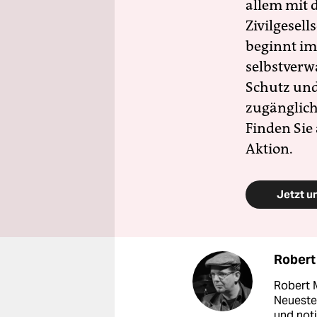
allem mit d
Zivilgesell
beginnt im
selbstverw
Schutz und 
zugänglich
Finden Sie
Aktion.
Jetzt u
Robert
Robert 
Neuesten
und noti