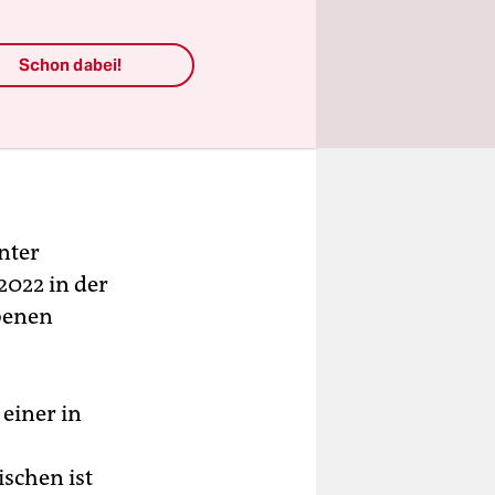
Schon dabei!
nter
022 in der
benen
 einer in
ischen ist