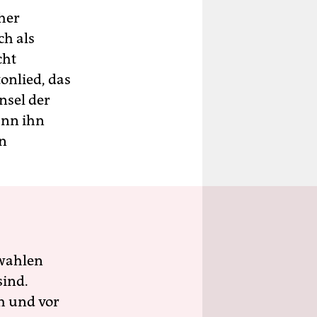
her
h als
cht
onlied, das
nsel der
ann ihn
hn
wahlen
sind.
h und vor