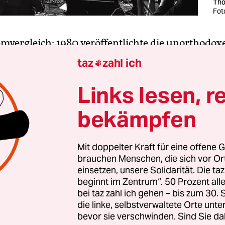
Tho
Fot
emvergleich: 1980 veröffentlichte die unorthodox
d S.Y.P.H. in Westdeutschland auf LP den Song „
taz
zahl ich

on“, ein stimmiges Statement gegen hippieske
fenheit. 1983 kursierte in Ost-Berlin, Hauptstadt
Links lesen, r
Hand eine Kassette des unorthodoxen Punk-Duo
bekämpfen
mas Wagner (Gesang, Gitarre, Bass) und Ronald 
sang).
Mit doppelter Kraft für eine offene G
brauchen Menschen, die sich vor O
einsetzen, unsere Solidarität. Die ta
beginnt im Zentrum“. 50 Prozent a
bei taz zahl ich gehen – bis zum 30
die linke, selbstverwaltete Orte unte
bevor sie verschwinden. Sind Sie da