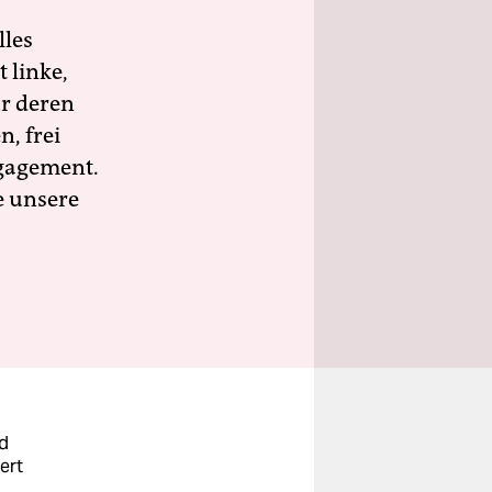
lles
 linke,
ür deren
n, frei
ngagement.
e unsere
nd
ert