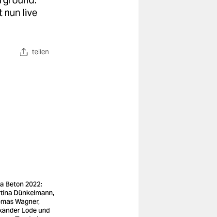
erground.
 nun live
teilen
a Beton 2022:
tina Dünkelmann,
mas Wagner,
xander Lode und