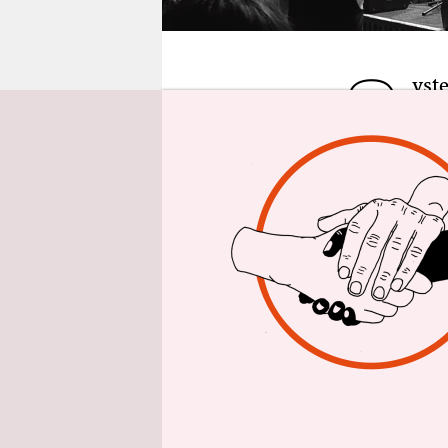
epaper login
S
yst
Ban
Bet
Naturbesof
unter der 
Beton:
Tho
(Drums, Ge