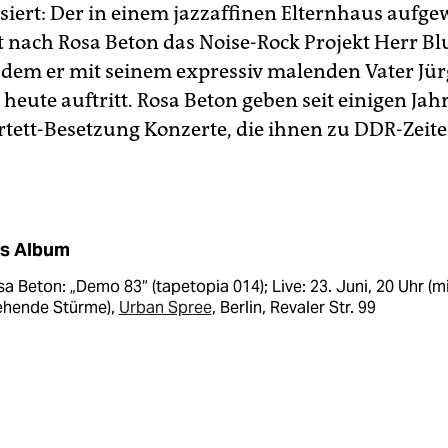
ssiert: Der in einem jazzaffinen Elternhaus aufg
 nach Rosa Beton das Noise-Rock Projekt Herr B
 in dem er mit seinem expressiv malenden Vater Jü
heute auftritt. Rosa Beton geben seit einigen Jah
tett-Besetzung Konzerte, die ihnen zu DDR-Zeit
s Album
a Beton: „Demo 83“ (tapetopia 014); Live: 23. Juni, 20 Uhr (m
iehende Stürme),
Urban Spree
, Berlin, Revaler Str. 99