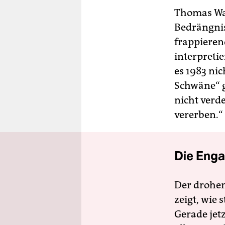
Thomas Wag
Bedrängnis
frappierend
interpreti
es 1983 ni
Schwäne“ g
nicht verd
vererben.“
Die Enga
Der drohe
zeigt, wie
Gerade jet