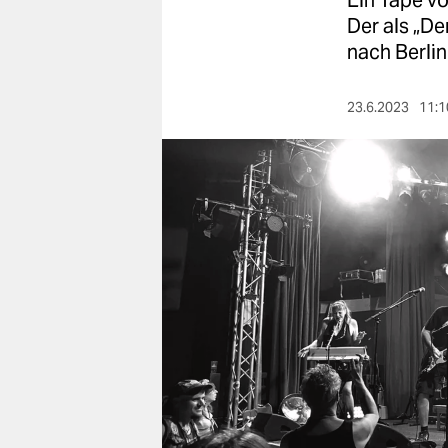
Ein Tape v
berlin
Der als „D
nord
nach Berlin
wahrheit
23.6.2023
11:1
verlag
verlag
veranstaltungen
shop
fragen & hilfe
unterstützen
abo
genossenschaft