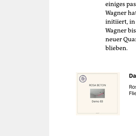
einiges pa
Wagner hat
initiiert,
Wagner bis 
neuer Quar
blieben.
Da
Ros
Fl