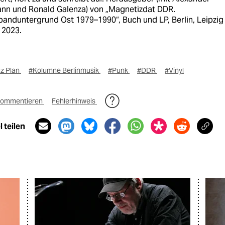
nn und Ronald Galenza) von „Magnetizdat DDR.
anduntergrund Ost 1979–1990“, Buch und LP, Berlin, Leipzig
 2023.
az Plan
#Kolumne Berlinmusik
#Punk
#DDR
#Vinyl
ommentieren
Fehlerhinweis
 teilen