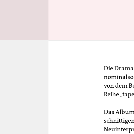
Die Dramat
nominalsoz
von dem Be
Reihe „tape
Das Album k
schnittige
Neuinterpr