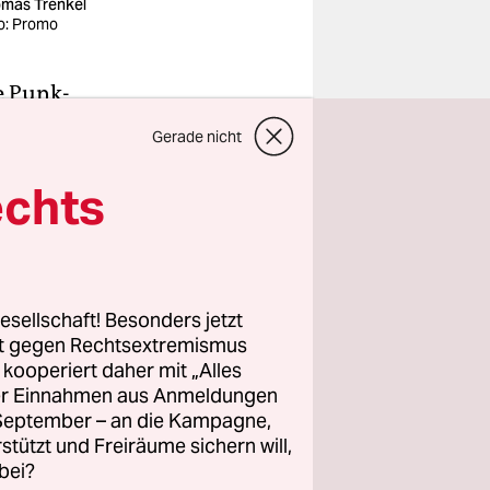
mas Trenkel
o: Promo
e Punk-
Zurück zum
Gerade nicht
 der DDR,
echts
s
Rosa
Mausolf
esellschaft! Besonders jetzt
rt gegen Rechtsextremismus
z kooperiert daher mit „Alles
ller Einnahmen aus Anmeldungen
. September – an die Kampagne,
rstützt und Freiräume sichern will,
bei?