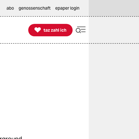
abo
genossenschaft
epaper login

taz zahl ich
taz zahl ich