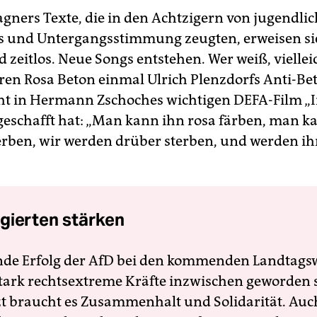
ners Texte, die in den Achtzigern von jugendlic
 und Untergangsstimmung zeugten, erweisen sic
 zeitlos. Neue Songs entstehen. Wer weiß, viellei
eren Rosa Beton einmal Ulrich Plenzdorfs Anti-Bet
cht in Hermann Zschoches wichtigen DEFA-Film „I
eschafft hat: „Man kann ihn rosa färben, man k
erben, wir werden drüber sterben, und werden i
gierten stärken
nde Erfolg der AfD bei den kommenden Landtags
 stark rechtsextreme Kräfte inzwischen geworden 
zt braucht es Zusammenhalt und Solidarität. Auc