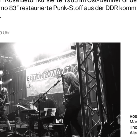
on Rosa Beton kursierte 1983 im Ost-Berliner Und
emo 83“ restaurierte Punk-Stoff aus der DDR kommt
.
0 Uhr
Ros
Mar
Tho
Ale