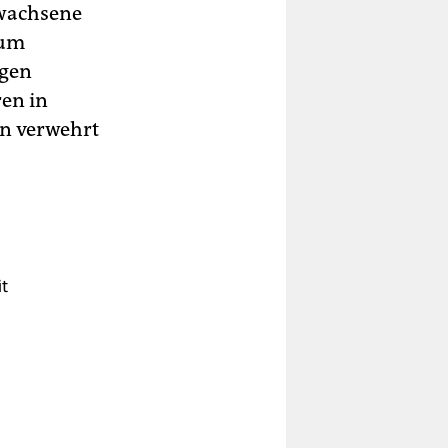
ewachsene
lum
rgen
ren in
en verwehrt
it