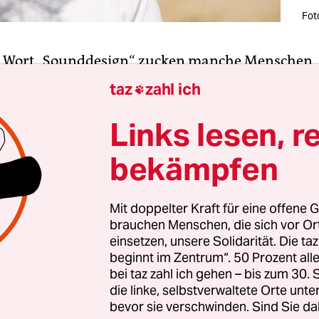
Fot
 Wort „Sounddesign“ zucken manche Menschen
ammen. Was daran liegt, dass man in der elektro
taz
zahl ich

ik bei bestimmten Spielarten von Clubmusik od
 Jahren mit stark ausgefeilten Effekten zu arbeit
Links lesen, r
at – auf Kosten der übrigen Musik, so die Kritik.
bekämpfen
imal Techno etwa wurden irgendwann solche S
bisschen als Äquivalent zum geleckten Studioklang
Mit doppelter Kraft für eine offene G
brauchen Menschen, die sich vor O
oder dem Bombastrock der Siebziger, wenngleich
einsetzen, unsere Solidarität. Die ta
erschiedlichen Mitteln.
beginnt im Zentrum“. 50 Prozent a
bei taz zahl ich gehen – bis zum 30
die linke, selbstverwaltete Orte unte
bevor sie verschwinden. Sind Sie da
zplan