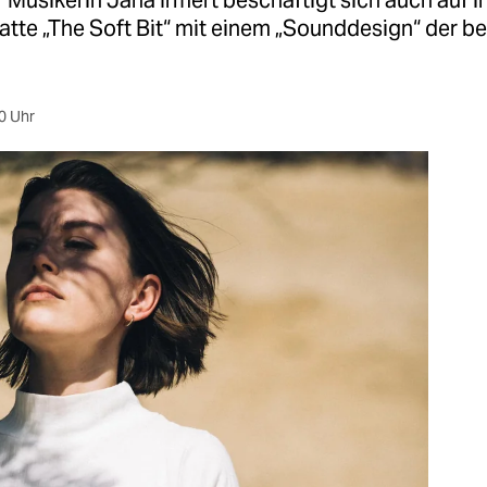
r Musikerin Jana Irmert beschäftigt sich auch auf i
latte „The Soft Bit“ mit einem „Sounddesign“ der 
0 Uhr