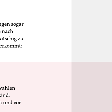
gen sogar
m nach
itschig zu
herkommt:
wahlen
sind.
h und vor