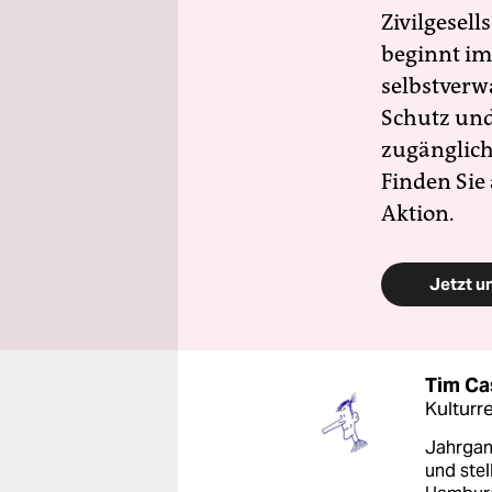
Zivilgesell
beginnt im
selbstverw
Schutz und 
zugänglich
Finden Sie
Aktion.
Jetzt u
Tim C
Kulturr
Jahrgang
und stel