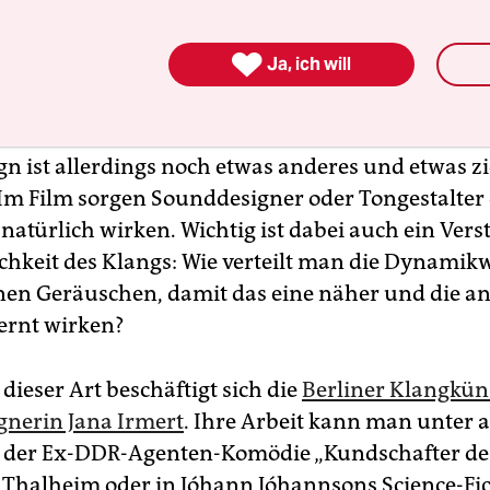
r
taz plan
erscheint auf
taz.de/tazplan
und immer Mittwochs 
itags in der Printausgabe der
taz
.

Ja, ich will
n ist allerdings noch etwas anderes und etwas z
 Im Film sorgen Sounddesigner oder Tongestalter 
natürlich wirken. Wichtig ist dabei auch ein Vers
chkeit des Klangs: Wie verteilt man die Dynamik
nen Geräuschen, damit das eine näher und die a
fernt wirken?
dieser Art beschäftigt sich die
Berliner Klangkün
nerin Jana Irmert
. Ihre Arbeit kann man unter 
 der Ex-DDR-Agenten-Komödie „Kundschafter de
 Thalheim oder in Jóhann Jóhannsons Science-Fic