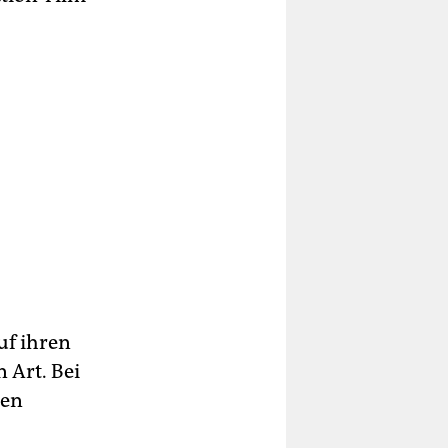
uf ihren
 Art. Bei
hen