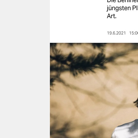
Die Berline
berlin
jüngsten P
nord
Art.
wahrheit
19.6.2021
15:0
verlag
verlag
veranstaltungen
shop
fragen & hilfe
unterstützen
abo
genossenschaft