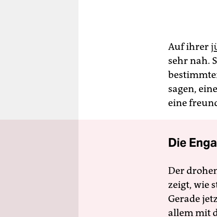
Auf ihrer
j
sehr nah. S
bestimmten
sagen, ein
eine freun
Die Enga
Der drohe
zeigt, wie
Gerade jet
allem mit d