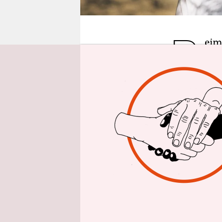
epaper login
B
eim
zus
Mus
vor einigen
begonnen h
Gegen Min
laut. Ein 
Achtziger 
Detail unt
ta