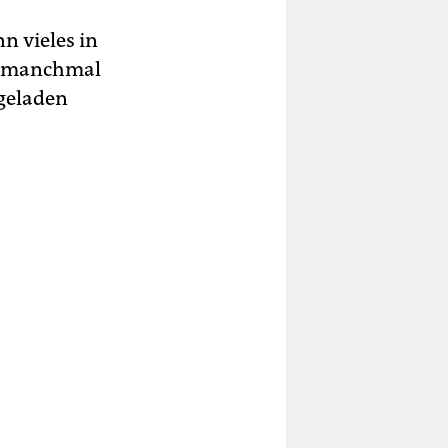
n vieles in
t, manchmal
 geladen