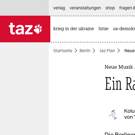
hautnavigation anspringen
hauptinhalt anspringen
footer anspringen
verlag
veranstaltungen
shop
fragen &
krieg in der ukraine
hitze
us-demokr

taz zahl ich
taz zahl ich
Startseite
Berlin
taz Plan
Neue 
themen
politik
Neue Musik 
Ein R
öko
gesellschaft
kultur
Kol
von
sport