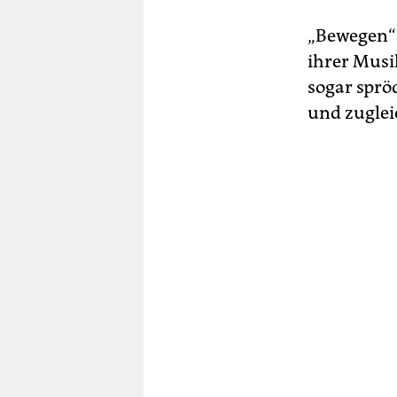
„Bewegen“ 
ihrer Musi
sogar sprö
und zuglei