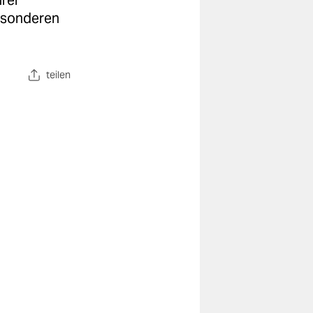
hrer
besonderen
teilen