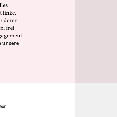
lles
 linke,
ür deren
n, frei
ngagement.
e unsere
eur