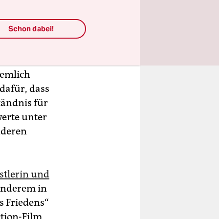
und
Schon dabei!
iemlich
dafür, dass
tändnis für
werte unter
nderen
stlerin und
anderem in
s Friedens“
tion-Film