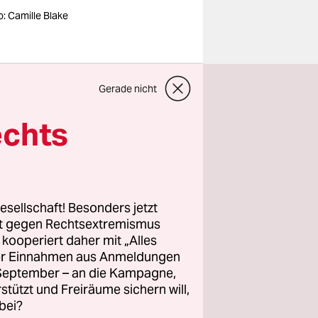
o: Camille Blake
nischen
Gerade nicht
er Ambient
en
echts
timmen
 der
esellschaft! Besonders jetzt
rt gegen Rechtsextremismus
 mit im
z kooperiert daher mit „Alles
ller Einnahmen aus Anmeldungen
. September – an die Kampagne,
rstützt und Freiräume sichern will,
bei?