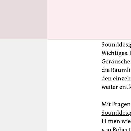
De
Fre
Sounddesig
Wichtiges.
Geräusche 
die Räumli
den einzel
weiter ent
Mit Fragen 
Sounddesig
Filmen wie
von Robert