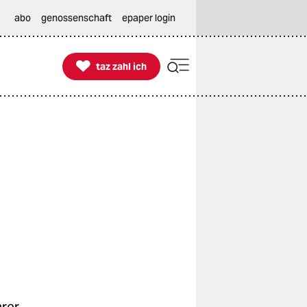
abo
genossenschaft
epaper login

taz zahl ich
taz zahl ich