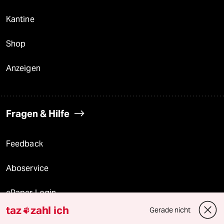
Kantine
Shop
Anzeigen
Fragen & Hilfe
Feedback
Aboservice
ePaper Login
taz
zahl ich
Gerade nicht

Downloads für Abonnierende