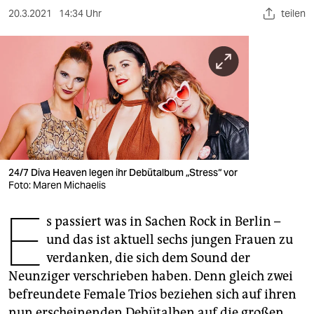
berlin
20.3.2021
14:34 Uhr
teilen
nord
wahrheit
verlag
verlag
veranstaltungen
24/7 Diva Heaven legen ihr Debütalbum „Stress“ vor
shop
Foto: Maren Michaelis
fragen & hilfe
E
s passiert was in Sachen Rock in Berlin –
unterstützen
und das ist aktuell sechs jungen Frauen zu
verdanken, die sich dem Sound der
abo
Neunziger verschrieben haben. Denn gleich zwei
genossenschaft
befreundete Female Trios beziehen sich auf ihren
nun erscheinenden Debütalben auf die großen