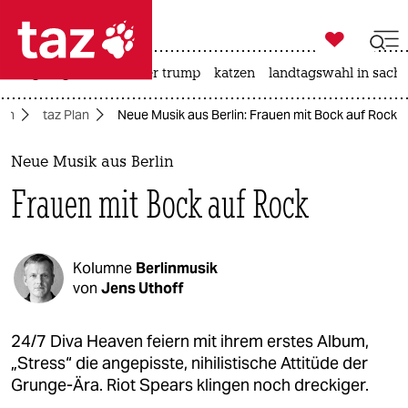

taz zahl ich
bergsteigen
usa unter trump
katzen
landtagswahl in sachs

taz zahl ich
lin
taz Plan
Neue Musik aus Berlin: Frauen mit Bock auf Rock
taz zahl ich
themen
Neue Musik aus Berlin
Frauen mit Bock auf Rock
politik
öko
Kolumne
Berlinmusik
gesellschaft
von
Jens Uthoff
kultur
24/7 Diva Heaven feiern mit ihrem erstes Album,
„Stress“ die angepisste, nihilistische Attitüde der
sport
Grunge-Ära. Riot Spears klingen noch dreckiger.