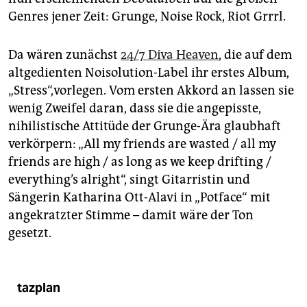
epaper login
Genres jener Zeit: Grunge, Noise Rock, Riot Grrrl.
Da wären zunächst
24/7 Diva Heaven
, die auf dem
altgedienten Noisolution-Label ihr erstes Album,
„Stress“,vorlegen. Vom ersten Akkord an lassen sie
wenig Zweifel daran, dass sie die angepisste,
nihilistische Attitüde der Grunge-Ära glaubhaft
verkörpern: „All my friends are wasted / all my
friends are high / as long as we keep drifting /
everything’s alright“, singt Gitarristin und
Sängerin Katharina Ott-Alavi in „Potface“ mit
angekratzter Stimme – damit wäre der Ton
gesetzt.
tazplan