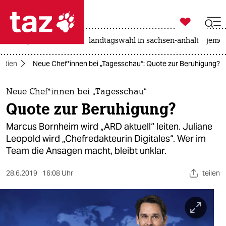

taz zahl ich
niedrigwasser
rente
landtagswahl in sachsen-anhalt
jeme

taz zahl ich
edien
Neue Chef*innen bei „Tagesschau“: Quote zur Beruhigung?
taz zahl ich
themen
Neue Chef*innen bei „Tagesschau“
Quote zur Beruhigung?
politik
Marcus Bornheim wird „ARD aktuell“ leiten. Juliane
öko
Leopold wird „Chefredakteurin Digitales“. Wer im
Team die Ansagen macht, bleibt unklar.
gesellschaft
28.6.2019
16:08 Uhr
teilen
kultur
sport