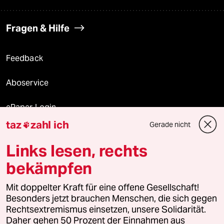
Fragen & Hilfe
Feedback
Aboservice
ePaper Login
taz
zahl ich
Gerade nicht

Downloads für Abonnierende
Links lesen, rechts
bekämpfen
© 2026 taz Verlags und Vertriebs GmbH
Mit doppelter Kraft für eine offene Gesellschaft!
Alle Rechte vorbehalten. Bei rechtlichen Fragen oder für Genehmigungen
wenden Sie sich bitte an
lizenzen@taz.de
Besonders jetzt brauchen Menschen, die sich gegen
Rechtsextremismus einsetzen, unsere Solidarität.
Daher gehen 50 Prozent der Einnahmen aus