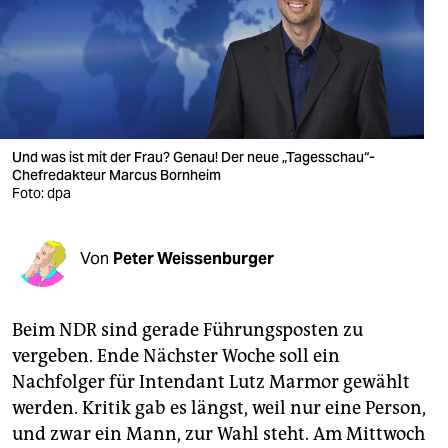
berlin
nord
wahrheit
verlag
Und was ist mit der Frau? Genau! Der neue „Tagesschau“-
Chefredakteur Marcus Bornheim
verlag
Foto: dpa
veranstaltungen
shop
Von
Peter Weissenburger
fragen & hilfe
Beim NDR sind gerade Führungsposten zu
unterstützen
vergeben. Ende Nächster Woche soll ein
abo
Nachfolger für Intendant Lutz Marmor gewählt
werden. Kritik gab es längst, weil nur eine Person,
genossenschaft
und zwar ein Mann, zur Wahl steht. Am Mittwoch