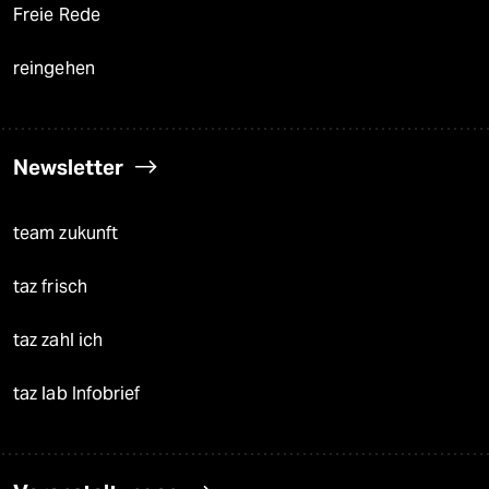
Freie Rede
reingehen
Newsletter
team zukunft
taz frisch
taz zahl ich
taz lab Infobrief