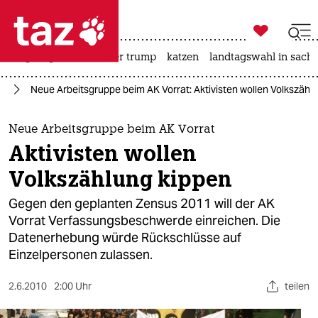

taz zahl ich
bergsteigen
usa unter trump
katzen
landtagswahl in sachs

taz zahl ich
nd
Neue Arbeitsgruppe beim AK Vorrat: Aktivisten wollen Volkszähl
taz zahl ich
themen
Neue Arbeitsgruppe beim AK Vorrat
Aktivisten wollen
politik
Volkszählung kippen
öko
Gegen den geplanten Zensus 2011 will der AK
Vorrat Verfassungsbeschwerde einreichen. Die
gesellschaft
Datenerhebung würde Rückschlüsse auf
Einzelpersonen zulassen.
kultur
sport
2.6.2010
2:00 Uhr
teilen