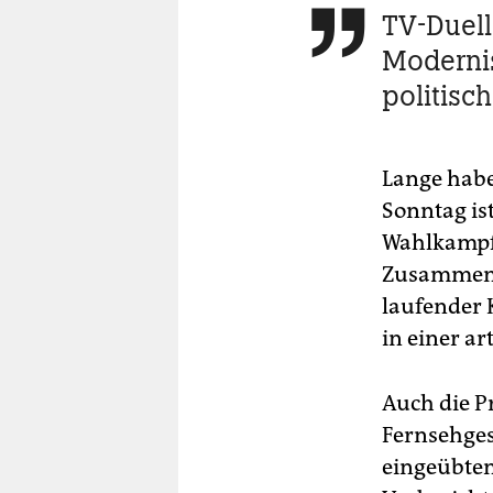
berlin
TV-Duell

nord
Moderni
politisc
wahrheit
verlag
Lange hab
verlag
Sonntag ist
veranstaltungen
Wahlkampfg
Zusamment
shop
laufender 
fragen & hilfe
in einer ar
unterstützen
Auch die P
abo
Fernsehges
genossenschaft
eingeübten