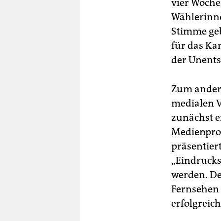
vier Woche
Wählerinne
Stimme geb
für das Ka
der Unents
Zum andere
medialen V
zunächst e
Medienprof
präsentiert
„Eindrucks
werden. Den
Fernsehen 
erfolgreich