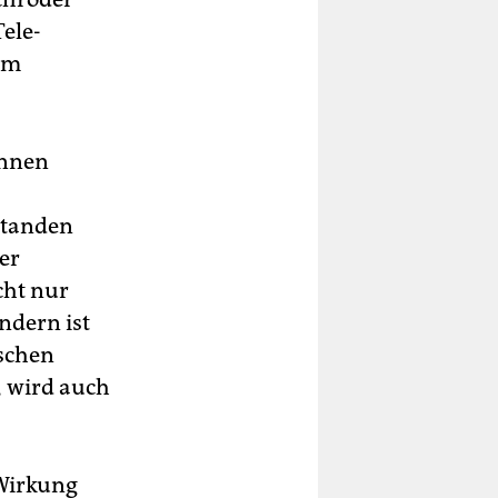
ele-
um
önnen
standen
er
cht nur
ndern ist
ischen
 wird auch
Wirkung