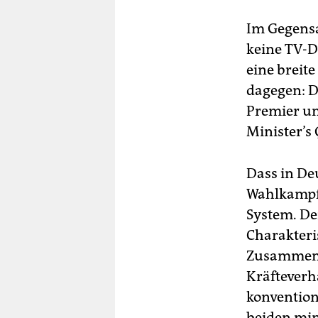
Im Gegensa
keine TV-D
eine breit
dagegen: De
Premier un
Minister’s
Dass in De
Wahlkampf 
System. De
Charakteri
Zusammense
Kräfteverhä
konvention
beiden min