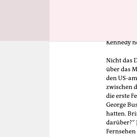
war gut ge
Radiohörer
Debatte ge
vermeintli
Kennedy no
Nicht das D
über das M
den US-ame
zwischen d
die erste 
George Bus
hatten. Br
darüber?“ J
Fernsehen 