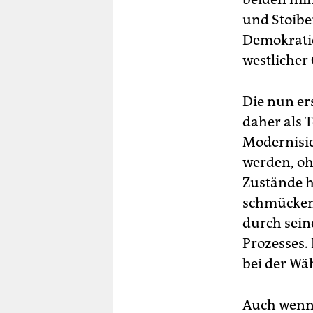
und Stoibe
Demokratie
westlicher 
Die nun er
daher als T
Modernisie
werden, oh
Zustände hi
schmückend
durch seine
Prozesses.
bei der Wä
Auch wenn