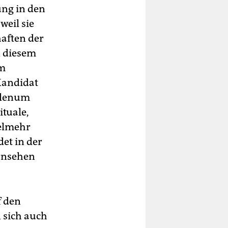
ung in den
weil sie
aften der
n diesem
im
Kandidat
Plenum
ituale,
ielmehr
et in der
ernsehen
f den
 sich auch