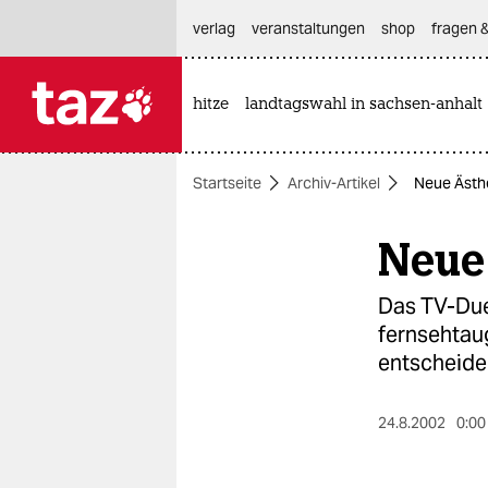
hautnavigation anspringen
hauptinhalt anspringen
footer anspringen
verlag
veranstaltungen
shop
fragen &
hitze
landtagswahl in sachsen-anhalt

taz zahl ich
taz zahl ich
Startseite
Archiv-Artikel
Neue Ästh
themen
Neue
politik
öko
Das TV-Due
fernsehtau
gesellschaft
entscheide
kultur
24.8.2002
0:00
sport