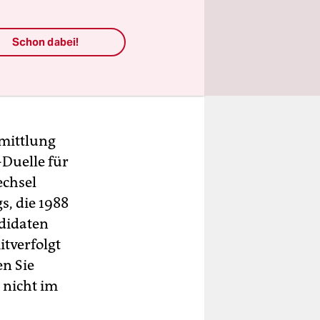
rend die
die erste
Schon dabei!
y als
, dass er
rmittlung
Duelle für
echsel
s, die 1988
ndidaten
tverfolgt
en Sie
 nicht im