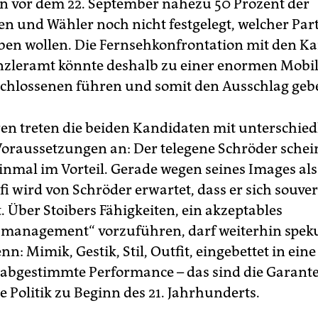
n vor dem 22. September nahezu 50 Prozent der
n und Wähler noch nicht festgelegt, welcher Parte
en wollen. Die Fernsehkonfrontation mit den K
nzleramt könnte deshalb zu einer enormen Mobil
chlossenen führen und somit den Ausschlag geb
n treten die beiden Kandidaten mit unterschied
oraussetzungen an: Der telegene Schröder schei
inmal im Vorteil. Gerade wegen seines Images als
i wird von Schröder erwartet, dass er sich souve
. Über Stoibers Fähigkeiten, ein akzeptables
management“ vorzuführen, darf weiterhin speku
n: Mimik, Gestik, Stil, Outfit, eingebettet in eine
abgestimmte Performance – das sind die Garante
e Politik zu Beginn des 21. Jahrhunderts.