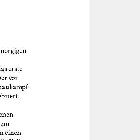
 morgigen
as erste
er vor
Schaukampf
ebriert.
tenen
 dem
in einen