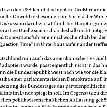
tz zu den USA kennt das bipolare Großbritannie
uelle. Obwohl insbesondere im Vorfeld der Wahl 
e Diskussion darüber stattfand. Ein Hauptargume
rartige Duelle seien schon deshalb nicht nötig, 
d Oppositionsführer einmal wöchentlich bei der
 Question Time“ im Unterhaus aufeinander treffe
utschland nun auch das amerikanische TV-Duell 
adaptiert wurde, passt eigentlich nicht in das hi
nn die Bundesrepublik weist nach wie vor die kla
stika einer parlamentarischen Demokratie auf, in
tzung des Bundestages das parteienpolitische
ltnis im Lande spiegeln soll. Im Gegensatz zu di
ellen politikwissenschaftlichen Auffassung gehö
utiös inszenierten Wahlkampfduelle zwischen S