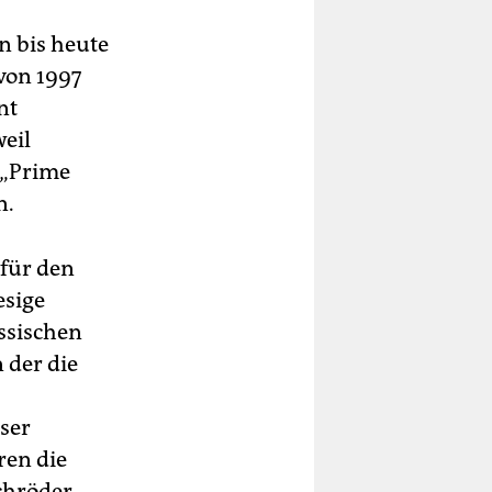
n bis heute
von 1997
nt
weil
 „Prime
n.
für den
esige
ssischen
 der die
eser
ren die
chröder