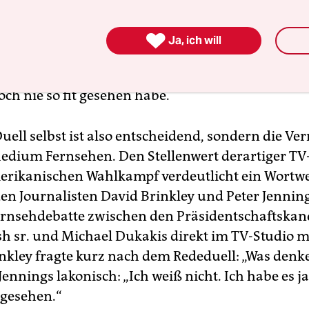
bräunt, selbstsicher und wirkte sehr erholt. Wäh
 mehrheitlich der Auffassung waren, Nixon habe 

Ja, ich will
wonnen, vermittelte der Fernseheindruck Kenned
chen Gewinner. Nixon erinnerte sich später daran
ch nie so fit gesehen habe.
uell selbst ist also entscheidend, sondern die Ve
edium Fernsehen. Den Stellenwert derartiger TV-
rikanischen Wahlkampf verdeutlicht ein Wortw
en Journalisten David Brinkley und Peter Jenning
Fernsehdebatte zwischen den Präsidentschaftska
h sr. und Michael Dukakis direkt im TV-Studio mi
inkley fragte kurz nach dem Rededuell: „Was denk
ennings lakonisch: „Ich weiß nicht. Ich habe es ja
gesehen.“