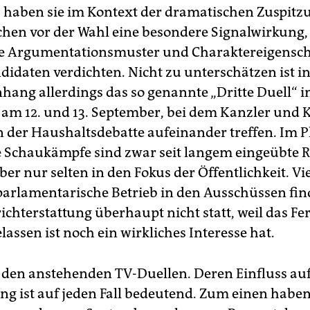
t, haben sie im Kontext der dramatischen Zuspitz
chen vor der Wahl eine besondere Signalwirkung, 
e Argumentationsmuster und Charaktereigensch
didaten verdichten. Nicht zu unterschätzen ist i
ng allerdings das so genannte „Dritte Duell“ 
am 12. und 13. September, bei dem Kanzler und 
der Haushaltsdebatte aufeinander treffen. Im 
e Schaukämpfe sind zwar seit langem eingeübte R
ber nur selten in den Fokus der Öffentlichkeit. V
parlamentarische Betrieb in den Ausschüssen find
ichterstattung überhaupt nicht statt, weil das F
assen ist noch ein wirkliches Interesse hat.
 den anstehenden TV-Duellen. Deren Einfluss au
g ist auf jeden Fall bedeutend. Zum einen haben