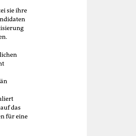
i sie ihre
andidaten
isierung
en.
lichen
nt
rän
liert
 auf das
n für eine