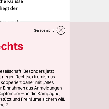
ie Kulisse
liegt der
steigernde
-Duell:
Gerade nicht
echts
tierten
bend wurde
esellschaft! Besonders jetzt
. Nixon
rt gegen Rechtsextremismus
pektakel.
z kooperiert daher mit „Alles
e, blass
ller Einnahmen aus Anmeldungen
und auf ein
. September – an die Kampagne,
rstützt und Freiräume sichern will,
y das
bei?
ifornien,