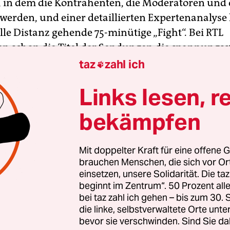
, in dem die Kontrahenten, die Moderatoren und d
 werden, und einer detaillierten Expertenanalyse 
lle Distanz gehende 75-minütige „Fight“. Bei RTL
ren schon die Titel der Sendungen die spannungs
e des Schlagabtauschs: „Vor dem Duell“, „Das TV
taz
zahl ich

egen Stoiber“ und „Das TV-Duell – Die Analyse“.
Links lesen, r
sstunde dieses nun auch nach Deutschland impor
bekämpfen
ituals gilt der 26. September 1960. An jenem A
sehen die erste Fernsehdebatte mit den
Mit doppelter Kraft für eine offene G
chaftskandidaten John F. Kennedy und Richard M
brauchen Menschen, die sich vor O
lt – und 70 Millionen US-Amerikaner sahen das S
einsetzen, unsere Solidarität. Die ta
xon etwa zwanzig Kilogramm Untergewicht hatt
beginnt im Zentrum“. 50 Prozent a
rasiert wirkte, ein schlecht sitzendes Hemd trug 
bei taz zahl ich gehen – bis zum 30
die linke, selbstverwaltete Orte unte
rzichtete, war das Erscheinungsbild von Kenned
bevor sie verschwinden. Sind Sie da
enteil: Er kam von einer Wahlkampfreise aus Kal