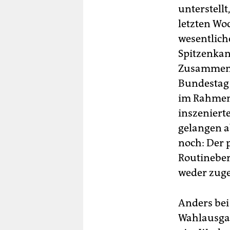
unterstell
letzten Wo
wesentlich
Spitzenkan
Zusammenha
Bundestag 
im Rahmen 
inszeniert
gelangen a
noch: Der 
Routineber
weder zugel
Anders bei
Wahlausgan