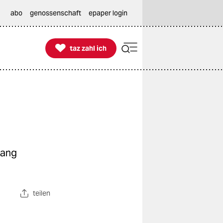
abo
genossenschaft
epaper login

taz zahl ich
taz zahl ich
gang
teilen