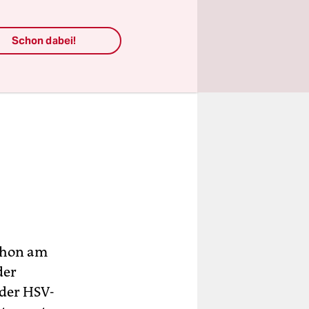
Schon dabei!
schon am
der
 der HSV-