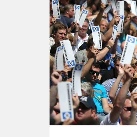
berlin
nord
wahrheit
verlag
verlag
veranstaltungen
shop
fragen & hilfe
unterstützen
abo
genossenschaft