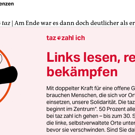
renzen
G
taz
| Am Ende war es dann doch deutlicher als er
r das Ergebnis feststand, jubelten 86,9 Prozent 
taz
zahl ich

 Mitglieder fast so stürmisch wie nach dem Schlu
iner Woche, als der Klassenerhalt gesichert war. Ab
Links lesen, r
i für die Ausgliederung der Profiabteilung des H
bekämpfen
ellschaft HSV Sport AG.
erwältigt“, war der erste Satz von Ex-Aufsichtsrat
Mit doppelter Kraft für eine offene G
dem Initiator der Initiative HSV Plus, die das bes
brauchen Menschen, die sich vor O
ungskonzept auf den Wege gebracht hatte. „Nun
einsetzen, unsere Solidarität. Die ta
beginnt im Zentrum“. 50 Prozent a
rch Arbeit, Erfolge und Zusammenarbeit überzeu
bei taz zahl ich gehen – bis zum 30
t noch kritisch gegenüberstehen.“
die linke, selbstverwaltete Orte unte
bevor sie verschwinden. Sind Sie da