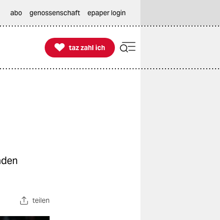
abo
genossenschaft
epaper login

taz zahl ich
taz zahl ich
nden
teilen