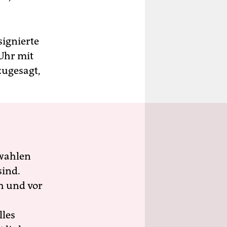
ignierte
 Uhr mit
zugesagt,
wahlen
sind.
h und vor
lles