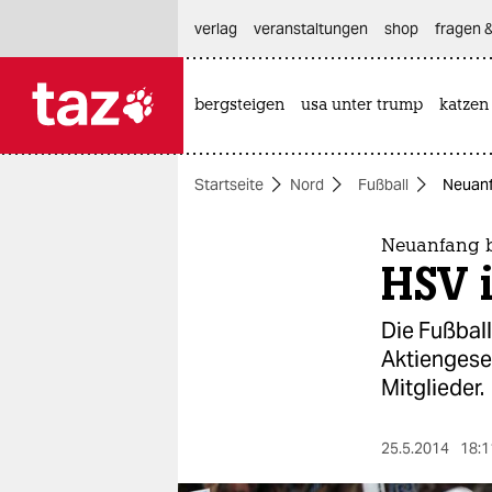
hautnavigation anspringen
hauptinhalt anspringen
footer anspringen
verlag
veranstaltungen
shop
fragen &
bergsteigen
usa unter trump
katzen

taz zahl ich
taz zahl ich
Startseite
Nord
Fußball
Neuanf
themen
politik
Neuanfang b
HSV i
öko
Die Fußbal
gesellschaft
Aktiengese
Mitglieder.
kultur
sport
25.5.2014
18:1