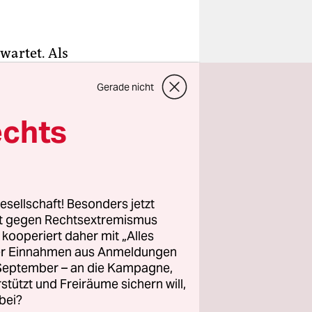
wartet. Als
der 9.702
Gerade nicht
sspfiff in
 jetzt ist
echts
SV in eine
 Ernst-Otto
esellschaft! Besonders jetzt
chlossene
rt gegen Rechtsextremismus
 müssen
z kooperiert daher mit „Alles
ller Einnahmen aus Anmeldungen
gen, die
. September – an die Kampagne,
rstützt und Freiräume sichern will,
bei?