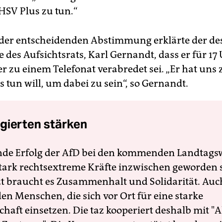
 HSV Plus zu tun.“
der entscheidenden Abstimmung erklärte der des
 des Aufsichtsrats, Karl Gernandt, dass er für 17
r zu einem Telefonat verabredet sei. „Er hat uns 
es tun will, um dabei zu sein“, so Gernandt.
gierten stärken
nde Erfolg der AfD bei den kommenden Landtags
 stark rechtsextreme Kräfte inzwischen geworden 
zt braucht es Zusammenhalt und Solidarität. Auc
en Menschen, die sich vor Ort für eine starke
schaft einsetzen. Die taz kooperiert deshalb mit "A