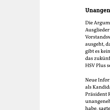
Unangen
Die Argume
Ausglieder
Vorstandsv
ausgeht, d
gibt es kei
das zukünf
HSV Plus s
Neue Infor
als Kandid
Präsident R
unangenehm
habe, sagt