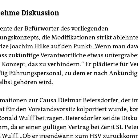
ehme Diskussion
nte der Befürworter des vorliegenden
ungskonzepts, die Modifikationen strikt ablehnte
ize Joachim Hilke auf den Punkt: „Wenn man da
ass zukünftige Verantwortliche etwas untergrabe
n Konzept, das zu verhindern.“ Er plädierte für Ve
tig Führungspersonal, zu dem er nach Ankündi
elbst gehören wird.
mationen zur Causa Dietmar Beiersdorfer, der im
at für den Vorstandsvorsitz kolportiert wurde, ko
onald Wulff beitragen. Beiersdorfer sei die Disk
, da er einen gültigen Vertrag bei Zenit St. Pet
e Wulff. „Ob er irgendwann zum HSV zurückkomm