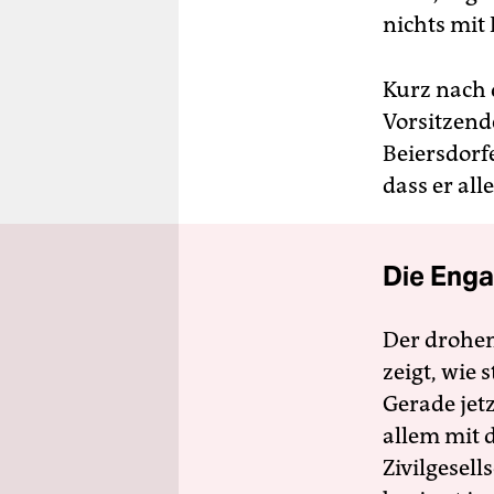
nichts mit
Kurz nach 
Vorsitzende
Beiersdorfe
dass er all
Die Enga
Der drohe
zeigt, wie
Gerade jet
allem mit d
Zivilgesell