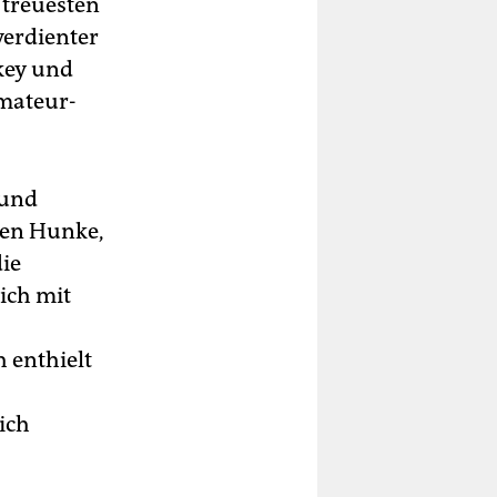
 treuesten
verdienter
key und
Amateur-
 und
gen Hunke,
die
ich mit
 enthielt
ich