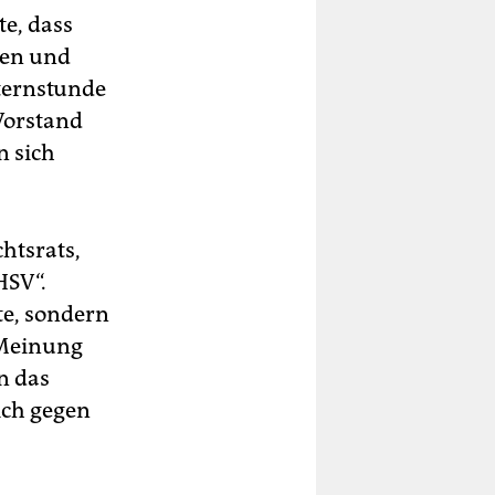
e, dass
hen und
ternstunde
Vorstand
n sich
htsrats,
HSV“.
te, sondern
 Meinung
n das
ich gegen