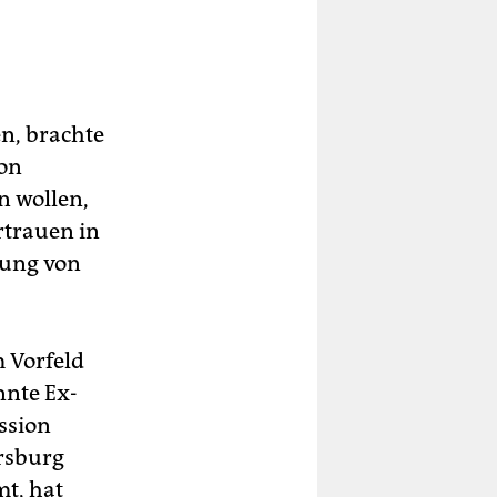
n, brachte
von
n wollen,
rtrauen in
gung von
 Vorfeld
nnte Ex-
ussion
ersburg
t, hat