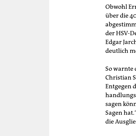
Obwohl Ern
über die 4
abgestimmt
der HSV-De
Edgar Jarc
deutlich m
So warnte 
Christian 
Entgegen d
handlungsf
sagen könn
Sagen hat.
die Ausglie