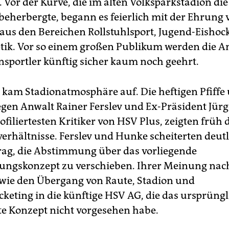
 Vor der Kurve, die im alten Volksparkstadion die
eherbergte, begann es feierlich mit der Ehrung 
 aus den Bereichen Rollstuhlsport, Jugend-Eishoc
etik. Vor so einem großen Publikum werden die 
nsportler künftig sicher kaum noch geehrt.
kam Stadionatmosphäre auf. Die heftigen Pfiffe
gen Anwalt Rainer Ferslev und Ex-Präsident Jür
ofiliertesten Kritiker von HSV Plus, zeigten früh 
erhältnisse. Ferslev und Hunke scheiterten deutl
ag, die Abstimmung über das vorliegende
ungskonzept zu verschieben. Ihrer Meinung nach
 wie den Übergang von Raute, Stadion und
cketing in die künftige HSV AG, die das ursprüngl
e Konzept nicht vorgesehen habe.