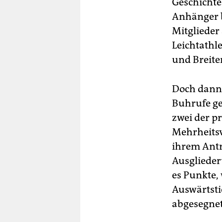
Geschichte.
Anhänger b
Mitglieder
Leichtathl
und Breite
Doch dann 
Buhrufe ge
zwei der pr
Mehrheitsv
ihrem Antr
Ausglieder
es Punkte,
Auswärtsti
abgesegnet