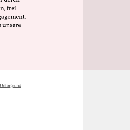
n, frei
ngagement.
e unsere
r Untergrund