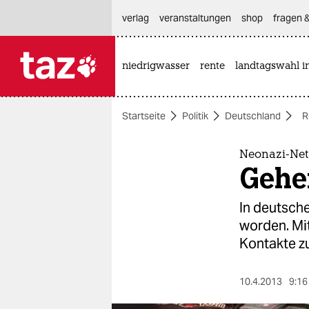
hautnavigation anspringen
hauptinhalt anspringen
footer anspringen
verlag
veranstaltungen
shop
fragen &
niedrigwasser
rente
landtagswahl i

taz zahl ich
taz zahl ich
Startseite
Politik
Deutschland
R
themen
politik
Neonazi-Net
Gehe
öko
In deutsch
gesellschaft
worden. Mit
Kontakte z
kultur
sport
10.4.2013
9:16