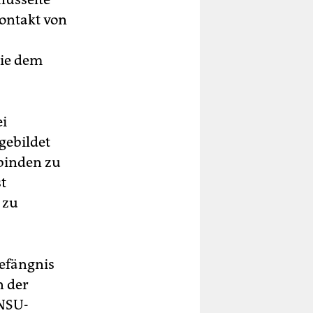
ontakt von
ie dem
ei
gebildet
binden zu
t
 zu
Gefängnis
n der
 NSU-