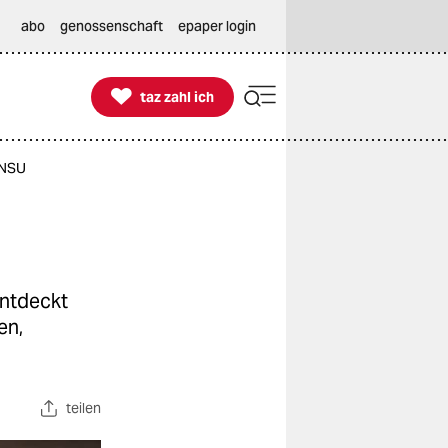
abo
genossenschaft
epaper login

taz zahl ich
taz zahl ich
 NSU
entdeckt
en,
teilen