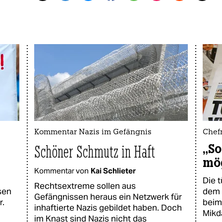
Kommentar Nazis im Gefängnis
Chef
„So
Schöner Schmutz in Haft
mö
Kommentar von
Kai Schlieter
Die t
Rechtsextreme sollen aus
sen
dem 
Gefängnissen heraus ein Netzwerk für
r.
beim
inhaftierte Nazis gebildet haben. Doch
Mikda
im Knast sind Nazis nicht das