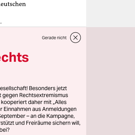
 deutschen
.
Bild
-
Gerade nicht
 diesen
echts
äteren
 hessischen
esellschaft! Besonders jetzt
riftlichen
rt gegen Rechtsextremismus
. Das habe
z kooperiert daher mit „Alles
ller Einnahmen aus Anmeldungen
. September – an die Kampagne,
 vergangen
rstützt und Freiräume sichern will,
bei?