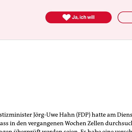

Ja, ich will
stizminister Jörg-Uwe Hahn (FDP) hatte am Dien
 dass in den vergangenen Wochen Zellen durchsu
gen überprüft worden seien. Es habe eine versch