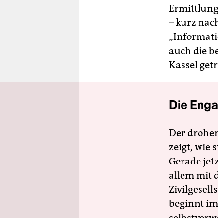
Ermittlung
– kurz nac
„Informati
auch die 
Kassel get
Die Enga
Der drohe
zeigt, wie
Gerade jet
allem mit d
Zivilgesell
beginnt im
selbstverw