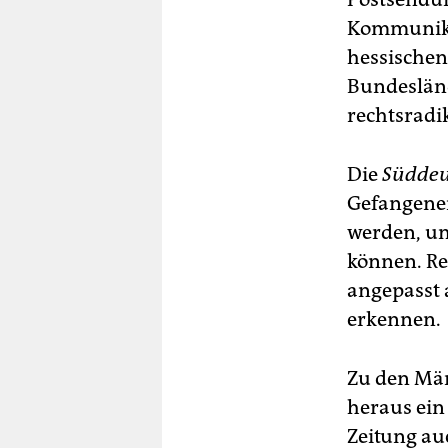
Kommunikat
hessischen
Bundeslän
rechtsradi
Die
Süddeu
Gefangenen
werden, um
können. Re
angepasst a
erkennen.
Zu den Män
heraus ein
Zeitung au