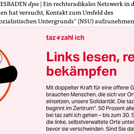
IESBADEN
dpa
| Ein rechtsradikales Netzwerk in
en hat versucht, Kontakt zum Umfeld des
ozialistischen Untergrunds“ (NSU) aufzunehmen
nde Berichte der
Süddeutschen Zeitung
und der
taz
zahl ich

d bestätigte der Sprecher des hessischen
steriums, Hans Liedel, am Mittwoch. „Es gab wohl
Links lesen, r
agte er. Angaben zu Details wollte er zu einem sp
 machen.
bekämpfen
fung auf Ermittlerkreise, Mitglieder der von den
Mit doppelter Kraft für eine offene G
rden entdeckten Organisation hätten offenbar sch
brauchen Menschen, die sich vor O
t NSU-Kreisen gepflegt, schreibt die
Bild
-Zeitung
einsetzen, unsere Solidarität. Die ta
beginnt im Zentrum“. 50 Prozent a
rtung des Beweismaterials ergeben, das bei
bei taz zahl ich gehen – bis zum 30
hsuchungen in hessischen Strafanstalten in den
die linke, selbstverwaltete Orte unte
hergestellt wurde.
bevor sie verschwinden. Sind Sie da