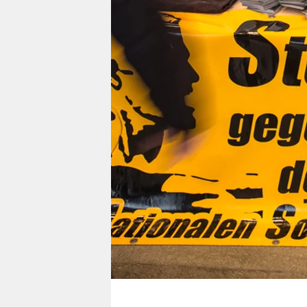
berlin
nord
wahrheit
verlag
verlag
veranstaltungen
shop
fragen & hilfe
unterstützen
abo
genossenschaft