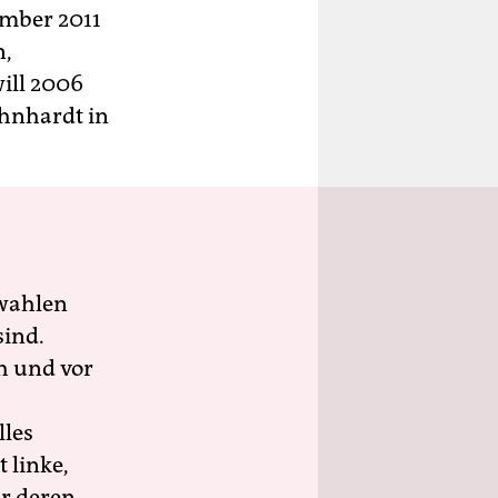
ember 2011
n,
ill 2006
hnhardt in
wahlen
sind.
h und vor
lles
 linke,
ür deren