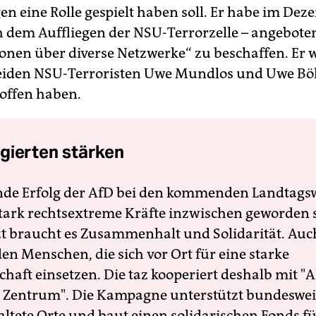
en eine Rolle gespielt haben soll. Er habe im Dez
h dem Auffliegen der NSU-Terrorzelle – angebote
onen über diverse Netzwerke“ zu beschaffen. Er w
beiden NSU-Terroristen Uwe Mundlos und Uwe Bö
roffen haben.
gierten stärken
nde Erfolg der AfD bei den kommenden Landtags
 stark rechtsextreme Kräfte inzwischen geworden 
zt braucht es Zusammenhalt und Solidarität. Auc
en Menschen, die sich vor Ort für eine starke
schaft einsetzen. Die taz kooperiert deshalb mit "A
 Zentrum". Die Kampagne unterstützt bundesweit
altete Orte und baut einen solidarischen Fonds f