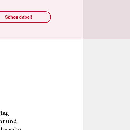
Schon dabei!
stag
cht und
lüsselte