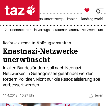

taz zahl ich
hitze
bergsteigen
usa unter trump
katzen
landtagswahl i

taz zahl ich
is
Rechtsextreme in Vollzugsanstalten: Knastnazi-Netzwerke une
taz zahl ich
themen
Rechtsextreme in Vollzugsanstalten
Knastnazi-Netzwerke
politik
unerwünscht
öko
In allen Bundesländern soll nach Neonazi-
Netzwerken in Gefängnissen gefahndet werden,
gesellschaft
fordern Politiker. Nicht nur die Resozialisierung soll
verbessert werden.
kultur
sport
11.4.2013
10:27 Uhr
teilen