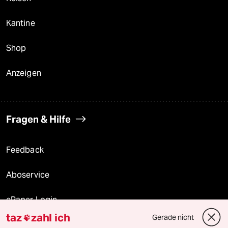
Kantine
Shop
Anzeigen
Fragen & Hilfe
Feedback
Aboservice
ePaper Login
taz
zahl ich
Gerade nicht

Downloads für Abonnierende