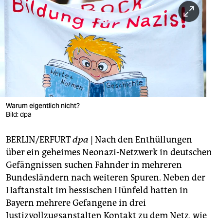
berlin
nord
wahrheit
verlag
verlag
veranstaltungen
Warum eigentlich nicht?
Bild: dpa
shop
BERLIN/ERFURT
dpa
| Nach den Enthüllungen
fragen & hilfe
über ein geheimes Neonazi-Netzwerk in deutschen
unterstützen
Gefängnissen suchen Fahnder in mehreren
Bundesländern nach weiteren Spuren. Neben der
abo
Haftanstalt im hessischen Hünfeld hatten in
genossenschaft
Bayern mehrere Gefangene in drei
Justizvollzugsanstalten Kontakt zu dem Netz, wie