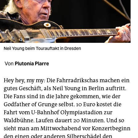
berlin
nord
wahrheit
verlag
Neil Young beim Tourauftakt in Dresden
verlag
Von
Plutonia Plarre
veranstaltungen
shop
Hey hey, my my
:
Die Fahrradrikschas machen ein
gutes Geschäft, als Neil Young in Berlin auftritt.
fragen & hilfe
Die Fans sind in die Jahre gekommen, wie der
unterstützen
Godfather of Grunge selbst. 10 Euro kostet die
Fahrt vom U-Bahnhof Olympiastadion zur
abo
Waldbühne. Laufen dauert 20 Minuten. Und so
genossenschaft
sieht man am Mittwochabend vor Konzertbeginn
den einen oder anderen Silberschädel den