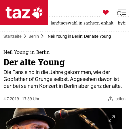

taz zahl ich
niedrigwasser
rente
landtagswahl in sachsen-anhalt
hybri

taz zahl ich
Startseite
Berlin
Neil Young in Berlin: Der alte Young
taz zahl ich
themen
Neil Young in Berlin
Der alte Young
politik
Die Fans sind in die Jahre gekommen, wie der
öko
Godfather of Grunge selbst. Abgesehen davon ist
der bei seinem Konzert in Berlin aber ganz der alte.
gesellschaft
4.7.2019
17:39 Uhr
teilen
kultur
sport