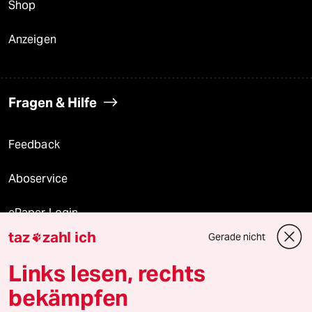
Shop
Anzeigen
Fragen & Hilfe
Feedback
Aboservice
ePaper Login
taz
zahl ich
Gerade nicht

Downloads für Abonnierende
Links lesen, rechts
bekämpfen
© 2026 taz Verlags und Vertriebs GmbH