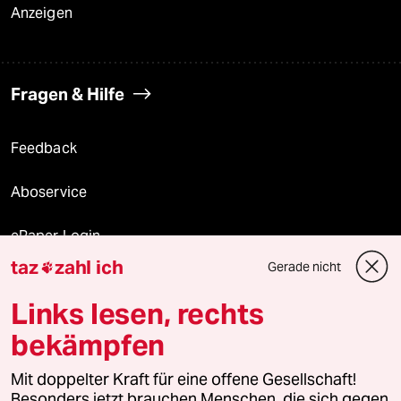
Anzeigen
Fragen & Hilfe
Feedback
Aboservice
ePaper Login
taz
zahl ich
Gerade nicht

Downloads für Abonnierende
Links lesen, rechts
bekämpfen
© 2026 taz Verlags und Vertriebs GmbH
Mit doppelter Kraft für eine offene Gesellschaft!
Alle Rechte vorbehalten. Bei rechtlichen Fragen oder für Genehmigungen
wenden Sie sich bitte an
lizenzen@taz.de
Besonders jetzt brauchen Menschen, die sich gegen