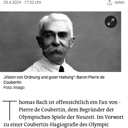
berlin
20.4.2024
17:32 Uhr
teilen
nord
wahrheit
verlag
verlag
veranstaltungen
shop
„Vision von Ordnung und guter Haltung“: Baron Pierre de
Coubertin
fragen & hilfe
Foto: imago
unterstützen
T
homas Bach ist offensichtlich ein Fan von ­
abo
Pierre de Coubertin, dem Begründer der
Olympischen Spiele der Neuzeit. Im Vorwort
genossenschaft
zu einer Coubertin-Hagiografie des Olympic