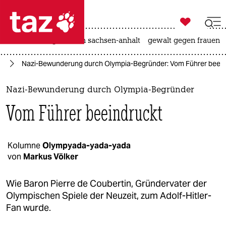

taz zahl ich
hitze
landtagswahl in sachsen-anhalt
gewalt gegen frauen

taz zahl ich
24
Nazi-Bewunderung durch Olympia-Begründer: Vom Führer beein
taz zahl ich
themen
Nazi-Bewunderung durch Olympia-Begründer
Vom Führer beeindruckt
politik
öko
Kolumne
Olympyada-yada-yada
von
Markus Völker
gesellschaft
kultur
Wie Baron Pierre de Coubertin, Gründervater der
Olympischen Spiele der Neuzeit, zum Adolf-Hitler-
sport
Fan wurde.