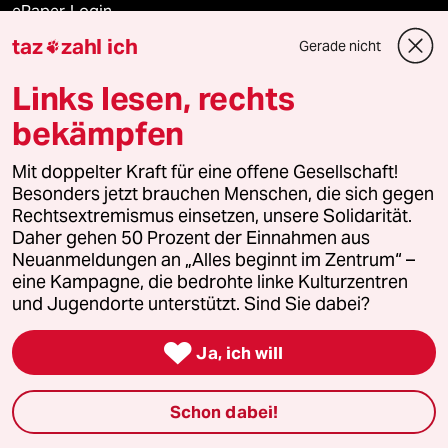
ePaper Login
taz
zahl ich
Gerade nicht

Downloads für Abonnierende
Links lesen, rechts
bekämpfen
© 2026 taz Verlags und Vertriebs GmbH
Alle Rechte vorbehalten. Bei rechtlichen Fragen oder für Genehmigungen
Mit doppelter Kraft für eine offene Gesellschaft!
wenden Sie sich bitte an
lizenzen@taz.de
Besonders jetzt brauchen Menschen, die sich gegen
Rechtsextremismus einsetzen, unsere Solidarität.
Daher gehen 50 Prozent der Einnahmen aus
Feedback
Redaktionsstatut
Kommune-Richtlinien
KI-
Neuanmeldungen an „Alles beginnt im Zentrum“ –
eine Kampagne, die bedrohte linke Kulturzentren
Leitlinie
Informant
Datenschutz
Impressum
AGB
und Jugendorte unterstützt. Sind Sie dabei?
Seitenwende
Einwilligungen widerrufen (Ads)

Ja, ich will
Schon dabei!