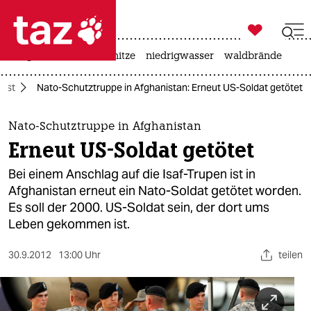

taz zahl ich
krieg in der ukraine
hitze
niedrigwasser
waldbrände

taz zahl ich
ost
Nato-Schutztruppe in Afghanistan: Erneut US-Soldat getötet
taz zahl ich
themen
Nato-Schutztruppe in Afghanistan
Erneut US-Soldat getötet
politik
Bei einem Anschlag auf die Isaf-Trupen ist in
öko
Afghanistan erneut ein Nato-Soldat getötet worden.
Es soll der 2000. US-Soldat sein, der dort ums
gesellschaft
Leben gekommen ist.
kultur
30.9.2012
13:00 Uhr
teilen
sport