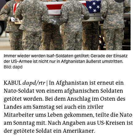
berlin
nord
wahrheit
verlag
verlag
Immer wieder werden Isaf-Soldaten getötet: Gerade der Einsatz
der US-Armee ist nicht nur in Afghanistan äußerst umstritten.
veranstaltungen
Bild: dapd
shop
KABUL
dapd/rtr
| In Afghanistan ist erneut ein
fragen & hilfe
Nato-Soldat von einem afghanischen Soldaten
getötet worden. Bei dem Anschlag im Osten des
unterstützen
Landes am Samstag sei auch ein ziviler
Mitarbeiter ums Leben gekommen, teilte die Nato
abo
am Sonntag mit. Nach Angaben aus US-Kreisen ist
genossenschaft
der getötete Soldat ein Amerikaner.