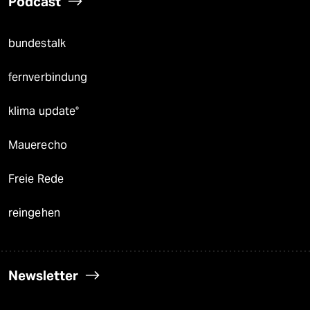
Podcast
bundestalk
fernverbindung
klima update°
Mauerecho
Freie Rede
reingehen
Newsletter