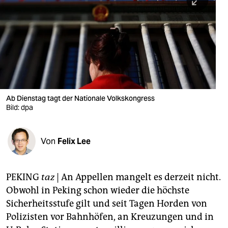
berlin
nord
wahrheit
verlag
verlag
Ab Dienstag tagt der Nationale Volkskongress
Bild: dpa
veranstaltungen
shop
Von
Felix Lee
fragen & hilfe
unterstützen
PEKING
taz
| An Appellen mangelt es derzeit nicht.
Obwohl in Peking schon wieder die höchste
abo
Sicherheitsstufe gilt und seit Tagen Horden von
genossenschaft
Polizisten vor Bahnhöfen, an Kreuzungen und in