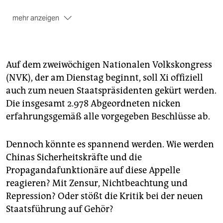
mehr anzeigen
In seinem 100-minütigen Arbeitsbericht über die
vergangenen fünf Jahre bekräftigte Regierungschef
Wen Jiabao, die
wirtschaftliche Entwicklung
in China
Auf dem zweiwöchigen Nationalen Volkskongress
sei „unausgewogen, unkoordiniert und nicht
(NVK), der am Dienstag beginnt, soll Xi offiziell
aufrechtzuerhalten“. (
dpa
)
auch zum neuen Staatspräsidenten gekürt werden.
Die insgesamt 2.978 Abgeordneten nicken
erfahrungsgemäß alle vorgegeben Beschlüsse ab.
Dennoch könnte es spannend werden. Wie werden
Chinas Sicherheitskräfte und die
Propagandafunktionäre auf diese Appelle
reagieren? Mit Zensur, Nichtbeachtung und
Repression? Oder stößt die Kritik bei der neuen
Staatsführung auf Gehör?