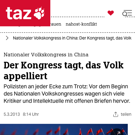

taz zahl ich
hitze
gewalt gegen frauen
nahost-konflikt

taz zahl ich
en
Nationaler Volkskongress in China: Der Kongress tagt, das Volk a
taz zahl ich
themen
Nationaler Volkskongress in China
Der Kongress tagt, das Volk
politik
appelliert
öko
Polizisten an jeder Ecke zum Trotz: Vor dem Beginn
des Nationalen Volkskongresses wagen sich viele
gesellschaft
Kritiker und Intellektuelle mit offenen Briefen hervor.
kultur
5.3.2013
8:14 Uhr
teilen
sport