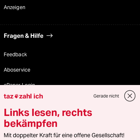
Anzeigen
Fragen & Hilfe
Feedback
Aboservice
ePaper Login
taz
zahl ich
Gerade nicht

Downloads für Abonnierende
Links lesen, rechts
bekämpfen
© 2026 taz Verlags und Vertriebs GmbH
Mit doppelter Kraft für eine offene Gesellschaft!
Alle Rechte vorbehalten. Bei rechtlichen Fragen oder für Genehmigungen
wenden Sie sich bitte an
lizenzen@taz.de