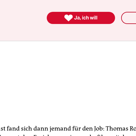
n gehören.

Ja, ich will
st fand sich dann jemand für den Job: ­Thomas Ro