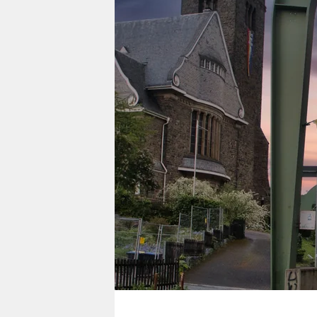
berlin
nord
wahrheit
verlag
verlag
veranstaltungen
shop
fragen & hilfe
unterstützen
abo
genossenschaft