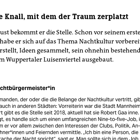
e Knall, mit dem der Traum zerplatzt
ust bekommt er die Stelle. Schon vor seinem erst
 habe er sich auf das Thema Nachtkultur vorbereit
rstellt, Ideen gesammelt, sein ohnehin be­stehen
m Wuppertaler Luisenviertel ausgebaut.
ht­bür­ger­meis­te­r*in
anden, der oder die die Belange der Nachtkultur vertritt, gi
auch in anderen Städten: Vorreiterin war die Stadt Mannheim
t gibt es die Stelle seit 2018, aktuell hat sie Robert Gaa inne.
t, es handle sich um einen umfangreichen Nine-to-five-Job, 
 er vor allem zwischen den Interessen der Clubs, Politik, An­
­ne­r*in­nen und Feiernden vermittle. „Ich bin eine Person, die
ache der Nacht spricht“, sagt er. Man sollte sich in dem Job