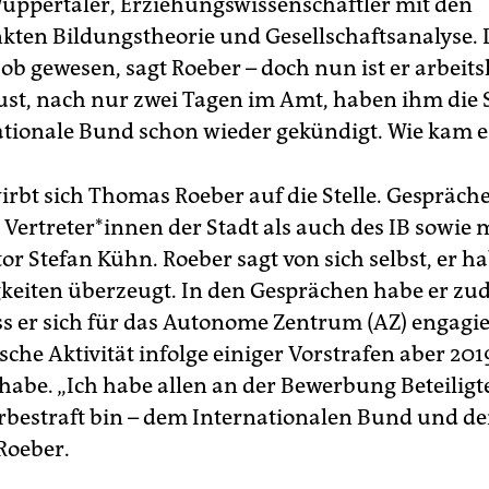
 Wuppertaler, Erziehungswissenschaftler mit den
ten Bildungstheorie und Gesellschaftsanalyse.
ob gewesen, sagt Roeber – doch nun ist er arbeits
ust, nach nur zwei Tagen im Amt, haben ihm die 
ationale Bund schon wieder gekündigt. Wie kam e
irbt sich Thomas Roeber auf die Stelle. Gespräche
Ver­tre­te­r*in­nen der Stadt als auch des IB sowie 
or Stefan Kühn. Roeber sagt von sich selbst, er h
gkeiten überzeugt. In den Gesprächen habe er z
ss er sich für das Autonome Zentrum (AZ) engagie
ische Aktivität infolge einiger Vorstrafen aber 201
 habe. „Ich habe allen an der Bewerbung Beteiligt
orbestraft bin – dem Internationalen Bund und der
Roeber.