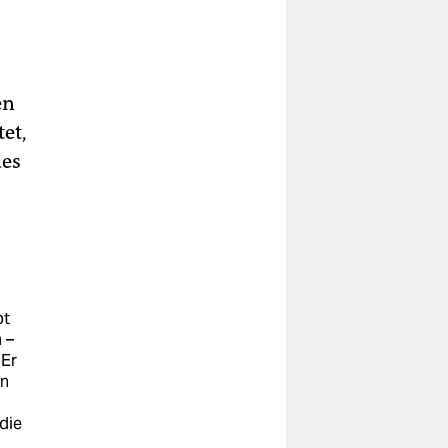
en
et,
des
bt
 –
 Er
in
 die