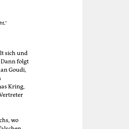
ht.“
lt sich und
 Dann folgt
ian Goudi,
m
as Kring,
Vertreter
chs, wo
falschen