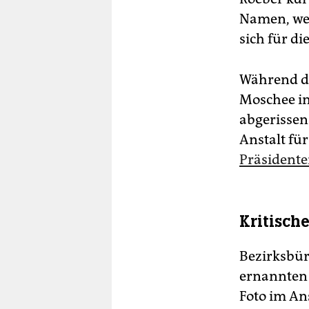
Namen, wei
sich für d
Während de
Moschee in
abgerissen
Anstalt fü
Präsident
Kritisch
Bezirksbür
ernannten 
Foto im An