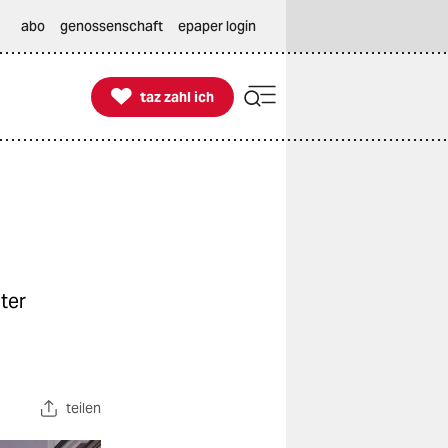
abo
genossenschaft
epaper login

taz zahl ich
taz zahl ich
ter
teilen