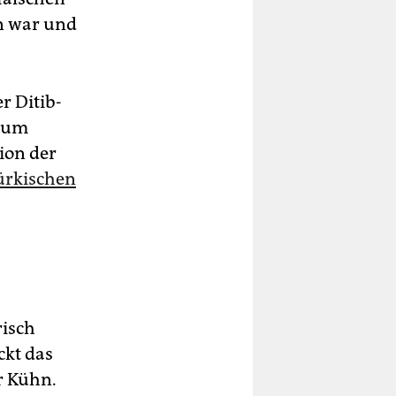
en war und
 ­Ditib-
trum
ion der
ürkischen
risch
ckt das
r Kühn.