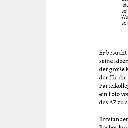
lei
sei
Wup
sol
Er besucht 
seine Ideen
der große 
der für die
Parteikoll
ein Foto v
des AZ zu s
Entstanden
Roeber kur