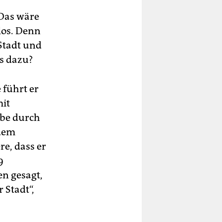
 Das wäre
los. Denn
Stadt und
s dazu?
 führt er
mit
abe durch
udem
re, dass er
9
en gesagt,
 Stadt“,