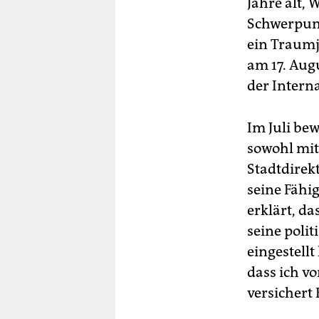
Jahre alt,
Schwerpunk
ein Traumj
am 17. Aug
der Intern
Im Juli bew
sowohl mit 
Stadtdirekt
seine Fähi
erklärt, da
seine polit
eingestellt
dass ich v
versichert 