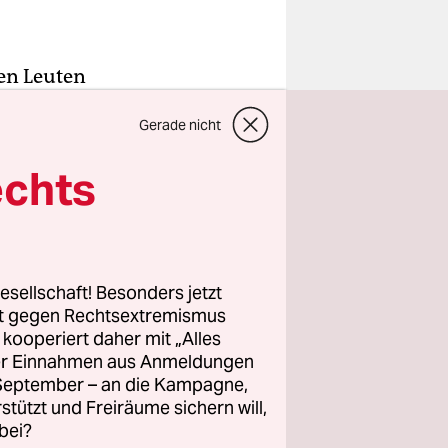
gen Leuten
in
Gerade nicht
ssen,
 immer
echts
eiernden,
sollte
 her,
wie es
t
.
esellschaft! Besonders jetzt
rt gegen Rechtsextremismus
 den freien
z kooperiert daher mit „Alles
ller Einnahmen aus Anmeldungen
te neben
. September – an die Kampagne,
remien,
rstützt und Freiräume sichern will,
bei?