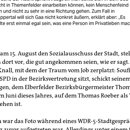
cht in Themenfelder einarbeiten können, kein Menschenfeind
n und nicht zu sehr in eine Richtung gehen. Zum Fall in
pertal will sich Gaa nicht konkret äußern, erklärt aber: „Es
lte erst einmal egal sein, was eine Person im Privatleben mac
am 15. August den Sozialausschuss der Stadt, stel
 dort vor, die gut angekommen seien, wie er sagt.
Knall, mit dem der Traum vom Job zerplatzt: Souf
 SPD in der Bezirksvertretung sitzt, schickt seine
egen, dem Elberfelder Bezirksbürgermeister Thom
om Juni dieses Jahres, auf dem Thomas Roeber als 
ehen ist.
 war das Foto während eines WDR-5-Stadtgesprä
z zuvor aufgetreten war. Allerdings unter einem 