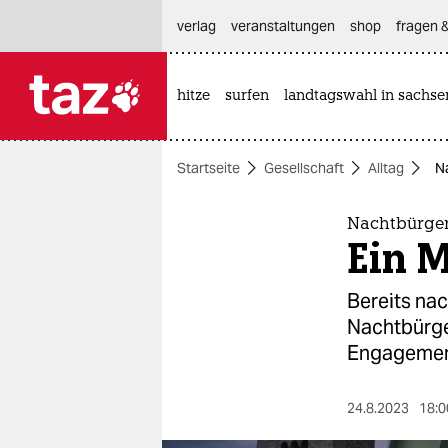
hautnavigation anspringen
hauptinhalt anspringen
footer anspringen
verlag
veranstaltungen
shop
fragen &
hitze
surfen
landtagswahl in sachse

taz zahl ich
taz zahl ich
Startseite
Gesellschaft
Alltag
N
themen
politik
Nachtbürger
Ein 
öko
Bereits na
gesellschaft
Nachtbürge
Engagement
kultur
sport
24.8.2023
18:0