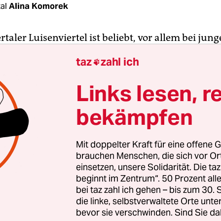
al
Alina Komorek
aler Luisenviertel ist beliebt, vor allem bei jun
enden. Ein Lokal reiht sich hier an das nächste, 
taz
zahl ich

n Läden, Kneipen und Clubs wird geshoppt, gege
 gefeiert – vor allem nachts. Es bleibt also nicht
Links lesen, r
iertel. Mehrfach kam es zu Konflikten zwischen F
bekämpfen
nnen, Ordnungsamt und Polizei. Zur Mediation 
ch dem Willen der Stadt ein Nachtbürgermeister
 lange in Mannheim und weiteren Kommunen gib
Mit doppelter Kraft für eine offene G
brauchen Menschen, die sich vor O
2023 schrieb die Stadt Wuppertal die Stelle über
einsetzen, unsere Solidarität. Die ta
beginnt im Zentrum“. 50 Prozent a
ernationaler Bund (IB) aus. Zu den Aufgaben soll
bei taz zahl ich gehen – bis zum 30
ion die Teilnahme an Sitzungen verschiedener G
die linke, selbstverwaltete Orte unte
eitsarbeit sowie eine Konzept­erarbeitung für das
bevor sie verschwinden. Sind Sie da