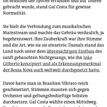
im Brasilien der 1960er erfunden und auf Touren
epaper login
gebracht wurde, stand Gal Costa für gewisse
Normalität.
Sie hielt die Verbindung zum musikalischen
Mainstream und machte das Gebräu verdaulich, ja
begehrenswert. Ihre Zauberkraft war ihre Stimme
und die Art, wie sie sie einsetzte. Damals stand das
Land noch unter dem
übermächtigen Einfluss
des
sanft gehauchten Nichtgesangs, wie ihn
João
Gilberto konzipiert und als Erkennungsmerkmal
der Bossa Nova auch weltweit durchgesetzt hatte.
Davor hatte man in Brasilien Vibrato-reich
geschmettert, Stimmen mussten sich gegen
Orchester und geltungsbedürftige Solisten
durchsetzen. Gal Costa wählte einen Mittelweg.