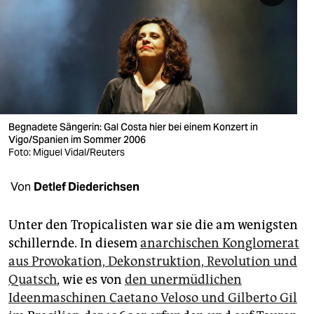
berlin
nord
wahrheit
verlag
verlag
Begnadete Sängerin: Gal Costa hier bei einem Konzert in
Vigo/Spanien im Sommer 2006
veranstaltungen
Foto: Miguel Vidal/Reuters
shop
Von
Detlef Diederichsen
fragen & hilfe
Unter den Tropicalisten war sie die am wenigsten
unterstützen
schillernde. In diesem
anarchischen Konglomerat
aus Provokation, Dekonstruktion, Revolution und
abo
Quatsch
, wie es von
den unermüdlichen
genossenschaft
Ideenmaschinen Caetano Veloso und Gilberto Gil