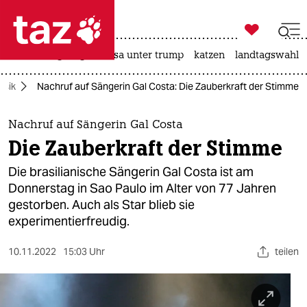

taz zahl ich
hitze
bergsteigen
usa unter trump
katzen
landtagswahl i

taz zahl ich
usik
Nachruf auf Sängerin Gal Costa: Die Zauberkraft der Stimme
taz zahl ich
themen
Nachruf auf Sängerin Gal Costa
Die Zauberkraft der Stimme
politik
Die brasilianische Sängerin Gal Costa ist am
öko
Donnerstag in Sao Paulo im Alter von 77 Jahren
gestorben. Auch als Star blieb sie
gesellschaft
experimentierfreudig.
kultur
10.11.2022
15:03 Uhr
teilen
sport