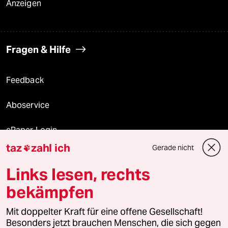
Anzeigen
Fragen & Hilfe
Feedback
Aboservice
ePaper Login
taz
zahl ich
Gerade nicht

Downloads für Abonnierende
Links lesen, rechts
bekämpfen
© 2026 taz Verlags und Vertriebs GmbH
Mit doppelter Kraft für eine offene Gesellschaft!
Alle Rechte vorbehalten. Bei rechtlichen Fragen oder für Genehmigungen
wenden Sie sich bitte an
lizenzen@taz.de
Besonders jetzt brauchen Menschen, die sich gegen