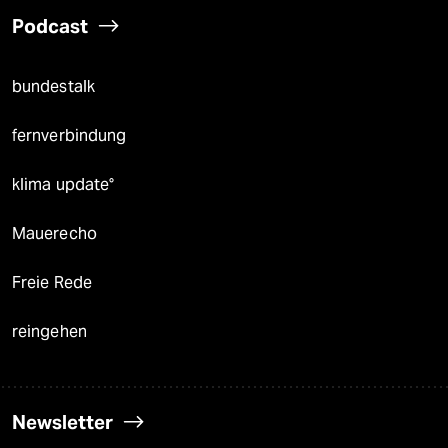
Podcast
bundestalk
fernverbindung
klima update°
Mauerecho
Freie Rede
reingehen
Newsletter