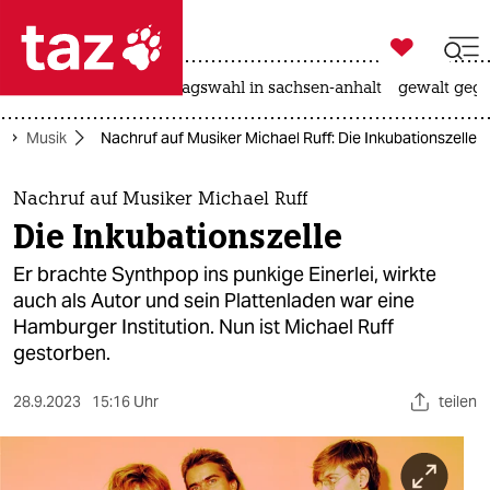

taz zahl ich
nahost-konflikt
landtagswahl in sachsen-anhalt
gewalt gege

taz zahl ich
Musik
Nachruf auf Musiker Michael Ruff: Die Inkubationszelle
taz zahl ich
themen
Nachruf auf Musiker Michael Ruff
Die Inkubationszelle
politik
Er brachte Synthpop ins punkige Einerlei, wirkte
öko
auch als Autor und sein Plattenladen war eine
Hamburger Institution. Nun ist Michael Ruff
gesellschaft
gestorben.
kultur
28.9.2023
15:16 Uhr
teilen
sport