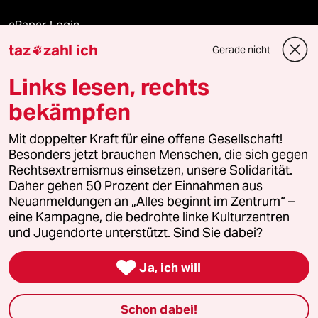
ePaper Login
taz
zahl ich
Gerade nicht

Downloads für Abonnierende
Links lesen, rechts
bekämpfen
© 2026 taz Verlags und Vertriebs GmbH
Alle Rechte vorbehalten. Bei rechtlichen Fragen oder für Genehmigungen
Mit doppelter Kraft für eine offene Gesellschaft!
wenden Sie sich bitte an
lizenzen@taz.de
Besonders jetzt brauchen Menschen, die sich gegen
Rechtsextremismus einsetzen, unsere Solidarität.
Daher gehen 50 Prozent der Einnahmen aus
Feedback
Redaktionsstatut
Kommune-Richtlinien
KI-
Neuanmeldungen an „Alles beginnt im Zentrum“ –
eine Kampagne, die bedrohte linke Kulturzentren
Leitlinie
Informant
Datenschutz
Impressum
AGB
und Jugendorte unterstützt. Sind Sie dabei?
Seitenwende
Einwilligungen widerrufen (Ads)

Ja, ich will
Schon dabei!