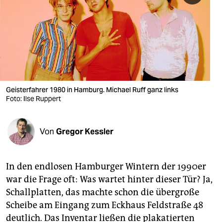
berlin
nord
wahrheit
verlag
verlag
Geisterfahrer 1980 in Hamburg. Michael Ruff ganz links
Foto: Ilse Ruppert
veranstaltungen
shop
Von
Gregor Kessler
fragen & hilfe
unterstützen
In den endlosen Hamburger Wintern der 1990er
war die Frage oft: Was wartet hinter dieser Tür? Ja,
abo
Schallplatten, das machte schon die übergroße
genossenschaft
Scheibe am Eingang zum Eckhaus Feldstraße 48
deutlich. Das Inventar ließen die plakatierten