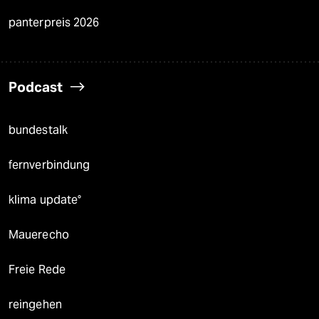
panterpreis 2026
Podcast
bundestalk
fernverbindung
klima update°
Mauerecho
Freie Rede
reingehen