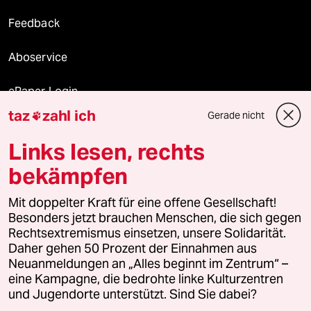
Feedback
Aboservice
ePaper Login
taz
zahl ich
Gerade nicht

Downloads für Abonnierende
Links lesen, rechts
bekämpfen
© 2026 taz Verlags und Vertriebs GmbH
Mit doppelter Kraft für eine offene Gesellschaft!
Alle Rechte vorbehalten. Bei rechtlichen Fragen oder für Genehmigungen
wenden Sie sich bitte an
lizenzen@taz.de
Besonders jetzt brauchen Menschen, die sich gegen
Rechtsextremismus einsetzen, unsere Solidarität.
Daher gehen 50 Prozent der Einnahmen aus
Feedback
Redaktionsstatut
Kommune-Richtlinien
KI-
Neuanmeldungen an „Alles beginnt im Zentrum“ –
eine Kampagne, die bedrohte linke Kulturzentren
Leitlinie
Informant
Datenschutz
Impressum
AGB
und Jugendorte unterstützt. Sind Sie dabei?