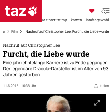

taz zahl ich
hitze
bergsteigen
usa unter trump
katzen
landtagswahl i

taz zahl ich
ltur
Film
Nachruf auf Christopher Lee: Furcht, die Liebe wurde
taz zahl ich
themen
Nachruf auf Christopher Lee
Furcht, die Liebe wurde
politik
Eine jahrzehntelange Karriere ist zu Ende gegangen.
öko
Der legendäre Dracula-Darsteller ist im Alter von 93
Jahren gestorben.
gesellschaft
11.6.2015
16:38 Uhr
teilen
kultur
sport