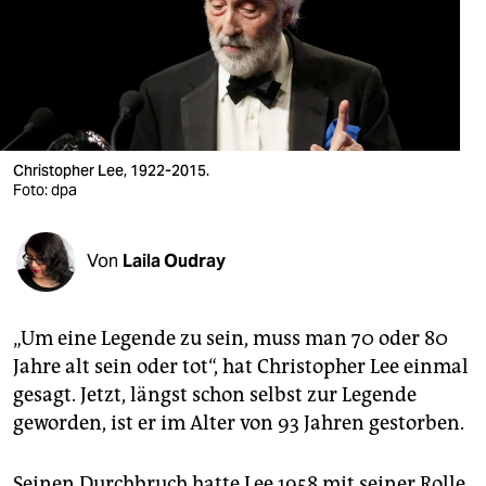
berlin
nord
wahrheit
verlag
Christopher Lee, 1922-2015.
Foto: dpa
verlag
veranstaltungen
Von
Laila Oudray
shop
fragen & hilfe
„Um eine Legende zu sein, muss man 70 oder 80
unterstützen
Jahre alt sein oder tot“, hat Christopher Lee einmal
gesagt. Jetzt, längst schon selbst zur Legende
abo
geworden, ist er im Alter von 93 Jahren gestorben.
genossenschaft
Seinen Durchbruch hatte Lee 1958 mit seiner Rolle