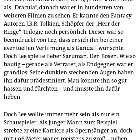
epaper login
als „Dracula“, danach war er in hunderten von
weiteren Filmen zu sehen. Er kannte den Fantasy-
Autoren J.R.R. Tolkien, Schöpfer der „Herr der
Ringe“-Trilogie noch persönlich. Dieser war so
beeindruckt von Lee, dass er sich ihn bei einer
eventuellen Verfilmung als Gandalf wünschte.
Doch Lee spielte lieber Saruman. Den Bösen. Wie so
häufig – gerade als Verräter, als Endgegner war er
grandios. Seine dunklen stechenden Augen haben
ihn dafür prädestiniert. Man konnte ihn so gut
hassen und fürchten – und musste ihn dafür
lieben.
Doch Lee wollte immer mehr sein als nur ein
Schauspieler. Als junger Mann zum Beispiel
strebte er eine Karriere als Opernsänger an, doch
mit 1,96 Meter war er meistens zu groß – neben