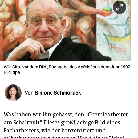
berlin
nord
wahrheit
verlag
verlag
veranstaltungen
Willi Sitte vor dem Bild „Rückgabe des Apfels“ aus dem Jahr 1992
Bild: dpa
shop
fragen & hilfe
Von
Simone Schmollack
unterstützen
Was haben wir ihn gehasst, den „Chemiearbeiter
abo
am Schaltpult“. Dieses großflächige Bild eines
genossenschaft
Facharbeiters, wie der konzentriert und