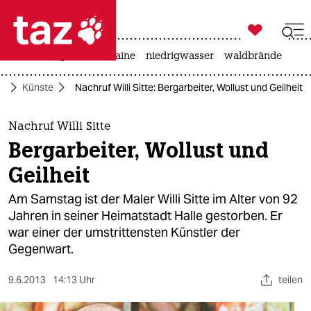

taz zahl ich
hitze
krieg in der ukraine
niedrigwasser
waldbrände

taz zahl ich
ur
Künste
Nachruf Willi Sitte: Bergarbeiter, Wollust und Geilheit
taz zahl ich
themen
Nachruf Willi Sitte
Bergarbeiter, Wollust und
politik
Geilheit
öko
Am Samstag ist der Maler Willi Sitte im Alter von 92
Jahren in seiner Heimatstadt Halle gestorben. Er
gesellschaft
war einer der umstrittensten Künstler der
Gegenwart.
kultur
sport
9.6.2013
14:13 Uhr
teilen