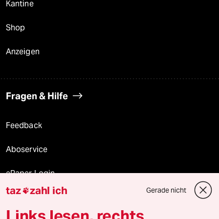
Kantine
Shop
Anzeigen
Fragen & Hilfe
Feedback
Aboservice
ePaper Login
taz
zahl ich
Gerade nicht

Downloads für Abonnierende
Links lesen, rechts