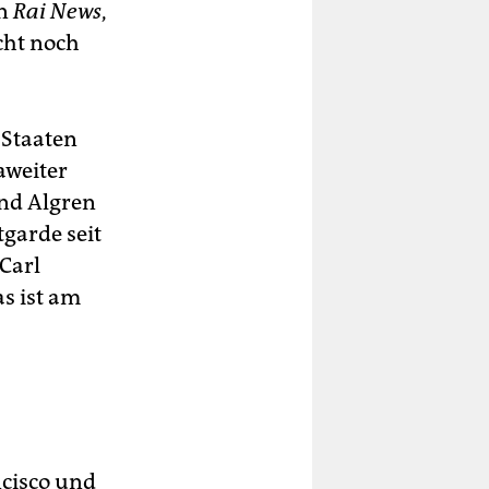
en
Rai News
,
cht noch
 Staaten
aweiter
und Algren
garde seit
Carl
s ist am
ncisco und