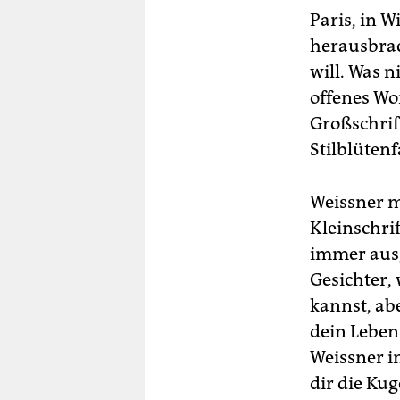
Paris, in 
herausbrac
will. Was n
offenes Wor
Großschrift
Stilblüten
Weissner m
Kleinschrif
immer ausg
Gesichter,
kannst, ab
dein Leben
Weissner i
dir die Kug