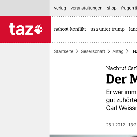
hautnavigation anspringen
hauptinhalt anspringen
footer anspringen
verlag
veranstaltungen
shop
fragen &
nahost-konflikt
usa unter trump
lan

taz zahl ich
taz zahl ich
Startseite
Gesellschaft
Alltag
N
themen
politik
Nachruf Car
Der 
öko
Er war imme
gesellschaft
gut zuhört
Carl Weissn
kultur
sport
25.1.2012
13:2