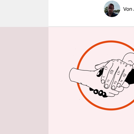
epaper login
Von
Wenn man C
vor: an phy
Durchhalte
erbitterten
Schon sein
Weissner s
konfrontier
andere Wel
Appartemen
verfaulten
Jeden Tag e