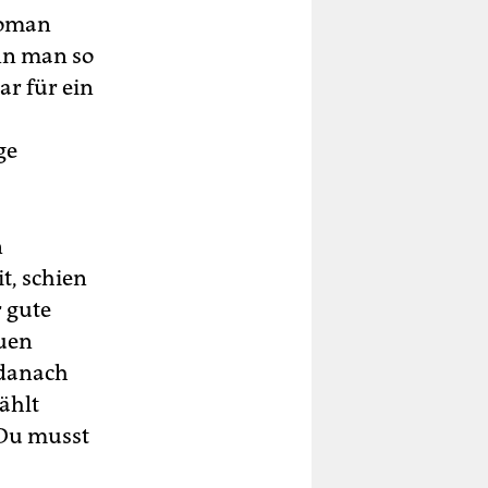
 Roman
nn man so
ar für ein
ge
n
it, schien
r gute
auen
 danach
ählt
"Du musst