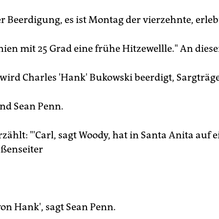
r Beerdigung, es ist Montag der vierzehnte, erleb
nien mit 25 Grad eine frühe Hitzewellle." An dies
wird Charles 'Hank' Bukowski beerdigt, Sargträger
nd Sean Penn.
zählt: "'Carl, sagt Woody, hat in Santa Anita auf 
ßenseiter
von Hank', sagt Sean Penn.