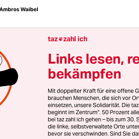
Ambros Waibel
arl Weissner begegnete, kam man sich klein u
taz
zahl ich

sischer wie künstlerisch-sprachlicher Statur, an
vermögen in langen Nächten des mal fröhlichen
Links lesen, r
 Trinkens, aber vor allem an schriftstellerischer 
bekämpfen
en mit der bösen Welt hadernden Freund Jörg Fau
eit den späten 1960ern immer wieder mit der Wa
Mit doppelter Kraft für eine offene G
t, dass jenseits der sozial-liberalen Kuschelecke
brauchen Menschen, die sich vor O
einsetzen, unsere Solidarität. Die ta
ten existierten, Welten, wo tuberkulöse Dichter i
beginnt im Zentrum“. 50 Prozent a
ts vor der Schreibmaschine hocken, sich die let
bei taz zahl ich gehen – bis zum 30
 Zähne aus dem Mund pulen und doch nur an ein
die linke, selbstverwaltete Orte unte
bevor sie verschwinden. Sind Sie da
in Gedicht.