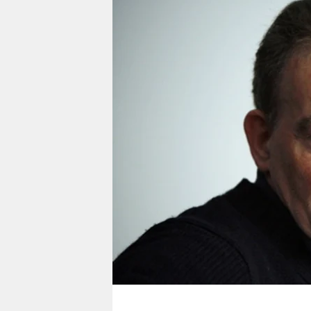
berlin
nord
wahrheit
verlag
verlag
veranstaltungen
shop
fragen & hilfe
unterstützen
abo
genossenschaft