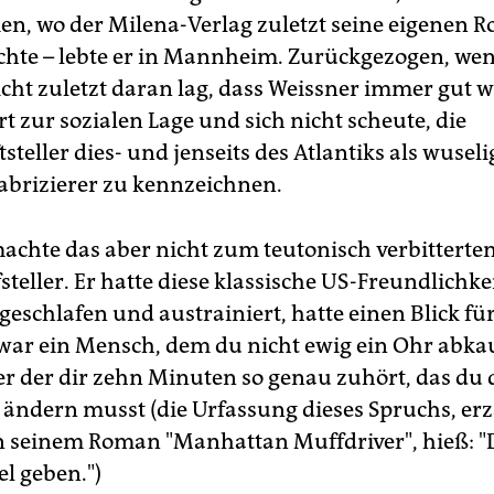
Wien, wo der Milena-Verlag zuletzt seine eigenen
hte – lebte er in Mannheim. Zurückgezogen, we
icht zuletzt daran lag, dass Weissner immer gut w
t zur sozialen Lage und sich nicht scheute, die
steller dies- und jenseits des Atlantiks als wuseli
fabrizierer zu kennzeichnen.
achte das aber nicht zum teutonisch verbitterte
steller. Er hatte diese klassische US-Freundlichke
eschlafen und austrainiert, hatte einen Blick fü
 war ein Mensch, dem du nicht ewig ein Ohr abk
er der dir zehn Minuten so genau zuhört, das du
 ändern musst (die Urfassung dieses Spruchs, erz
n seinem Roman "Manhattan Muffdriver", hieß: 
el geben.")