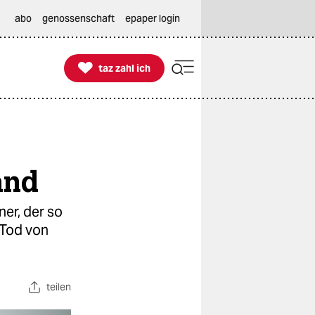
abo
genossenschaft
epaper login

taz zahl ich
taz zahl ich
and
ner, der so
 Tod von
teilen