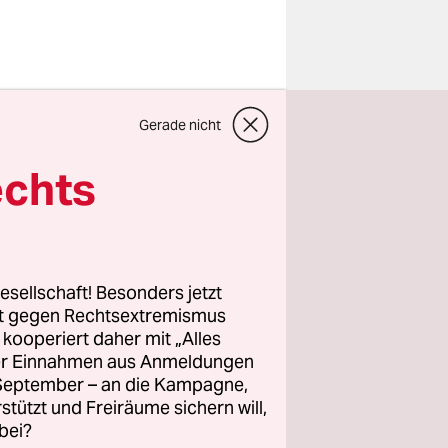
nd schwach
Gerade nicht
 mal
echts
Haltung.
ser hatte
hrheit
esellschaft! Besonders jetzt
 BRD ganz
rt gegen Rechtsextremismus
z kooperiert daher mit „Alles
n kaputten
ller Einnahmen aus Anmeldungen
zten
. September – an die Kampagne,
es denken:
rstützt und Freiräume sichern will,
bei?