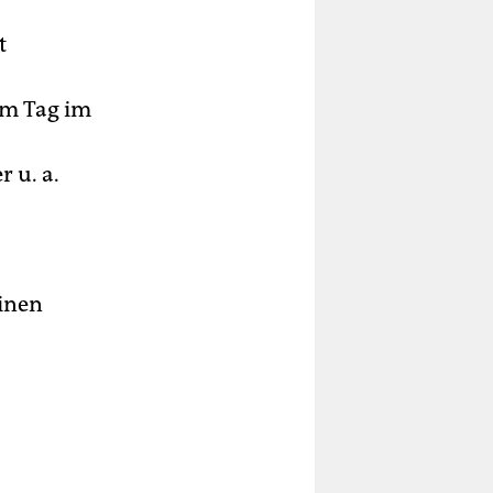
t
em Tag im
 u. a.
einen