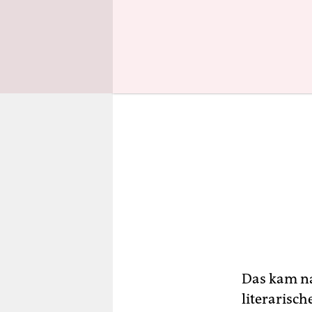
Das kam na
literarisch