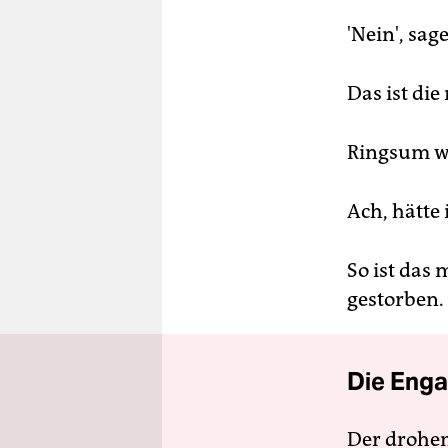
'Nein', sag
Das ist die
Ringsum wi
Ach, hätte 
So ist das
gestorben.
Die Enga
Der drohe