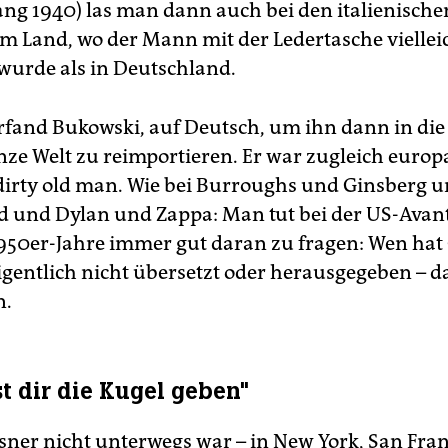
ang 1940) las man dann auch bei den italienisch
em Land, wo der Mann mit der Ledertasche viellei
wurde als in Deutschland.
rfand Bukowski, auf Deutsch, um ihn dann in die
nze Welt zu reimportieren. Er war zugleich europ
dirty old man. Wie bei Burroughs und Ginsberg 
d und Dylan und Zappa: Man tut bei der US-Avant
1950er-Jahre immer gut daran zu fragen: Wen hat 
igentlich nicht übersetzt oder herausgegeben – da
n.
t dir die Kugel geben"
ner nicht unterwegs war – in New York, San Fra