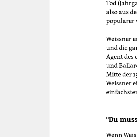
Tod (Jahrg
also aus d
populärer 
Weissner e
und die ga
Agent des 
und Ballar
Mitte der 
Weissner e
einfachste
"Du muss
Wenn Weiss