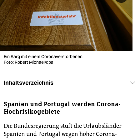
berlin
nord
wahrheit
verlag
verlag
Ein Sarg mit einem Coronaverstorbenen
Foto: Robert Michael/dpa
veranstaltungen
shop
Inhaltsverzeichnis
fragen & hilfe
Spanien und Portugal werden Corona-
unterstützen
Hochrisikogebiete
abo
Die Bundesregierung stuft die Urlaubsländer
genossenschaft
Spanien und Portugal wegen hoher Corona-