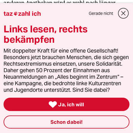
anderen Apotheken wird es wohl noch länger
dauern – bis Mitte, Ende Januar. In größerem Stil
taz
zahl ich
Gerade nicht

wohl erst von Februar an.“ Die Apotheker müssen
Overwiening zufolge die Geimpften dem Robert
Links lesen, rechts
Koch-Institut melden. Die Software dazu werde
bekämpfen
derzeit programmiert.
(rtr)
Mit doppelter Kraft für eine offene Gesellschaft!
Besonders jetzt brauchen Menschen, die sich gegen
Rechtsextremismus einsetzen, unsere Solidarität.
China rechnet mit Neuinfektionen bei
Daher gehen 50 Prozent der Einnahmen aus
Olympia
Neuanmeldungen an „Alles beginnt im Zentrum“ –
eine Kampagne, die bedrohte linke Kulturzentren
China rechnet mit einer „gewissen Anzahl“ an
und Jugendorte unterstützt. Sind Sie dabei?
Neuinfektionen während der Olympischen Spiele
in Peking. Grund sei der hohe Zahl der

Ja, ich will
Einreisenden aus verschiedenen Ländern und
Regionen zu den Spielen, sagt Han Zirong,
Schon dabei!
Vizepräsident und Generalsekretär des Pekinger