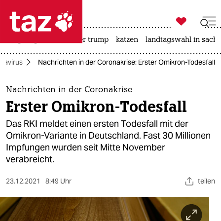

taz zahl ich
bergsteigen
usa unter trump
katzen
landtagswahl in sachs

taz zahl ich
navirus
Nachrichten in der Coronakrise: Erster Omikron-Todesfall
taz zahl ich
themen
Nachrichten in der Coronakrise
Erster Omikron-Todesfall
politik
Das RKI meldet einen ersten Todesfall mit der
öko
Omikron-Variante in Deutschland. Fast 30 Millionen
Impfungen wurden seit Mitte November
gesellschaft
verabreicht.
kultur
23.12.2021
8:49 Uhr
teilen
sport