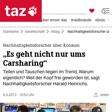

taz zahl ich
ceuta
rente
christopher street day
waldbrände
ebola
na

taz zahl ich
Startseite
Gesellschaft
Alltag
Nachhaltigkeitsforscher übe
taz zahl ich
themen
Nachhaltigkeitsforscher über Konsum
„Es geht nicht nur ums
politik
Carsharing“
öko
Teilen und Tauschen liegen im Trend. Warum
eigentlich? Weil der Kopf frei geworden ist, sagt
gesellschaft
Nachhaltigkeitsforscher Harald Heinrichs.
kultur
6.3.2013
10:52 Uhr
teilen
sport