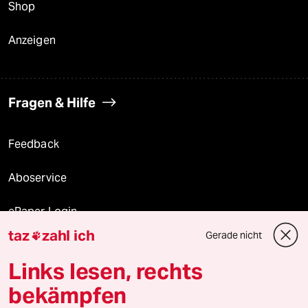
Shop
Anzeigen
Fragen & Hilfe
Feedback
Aboservice
ePaper Login
taz
zahl ich
Gerade nicht

Downloads für Abonnierende
Links lesen, rechts
bekämpfen
© 2026 taz Verlags und Vertriebs GmbH