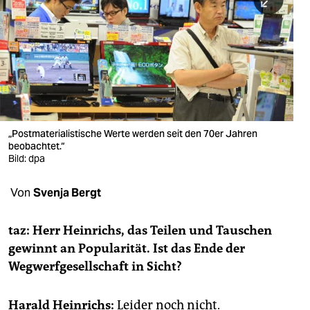
berlin
nord
wahrheit
verlag
verlag
„Postmaterialistische Werte werden seit den 70er Jahren
beobachtet.“
veranstaltungen
Bild: dpa
shop
Von
Svenja Bergt
fragen & hilfe
unterstützen
taz: Herr Heinrichs, das Teilen und Tauschen
gewinnt an Popularität. Ist das Ende der
abo
Wegwerfgesellschaft in Sicht?
genossenschaft
Harald Heinrichs:
Leider noch nicht.