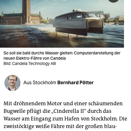
berlin
nord
wahrheit
verlag
verlag
So soll sie bald durchs Wasser gleiten: Computer­darstellung der
neuen Elektro-Fähre von Candela
veranstaltungen
Bild: Candela Technology AB
shop
Aus Stockholm
Bernhard Pötter
fragen & hilfe
unterstützen
Mit dröhnendem Motor und einer schäumenden
abo
Bugwelle pflügt die „Cinderella II“ durch das
Wasser am Eingang zum Hafen von Stockholm. Die
genossenschaft
zweistöckige weiße Fähre mit der großen blau-