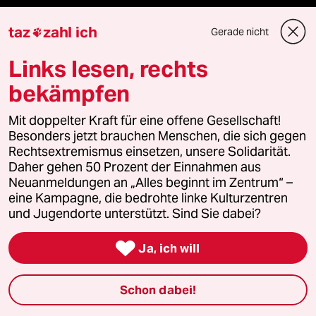
taz
zahl ich
Gerade nicht

Verlag
Links lesen, rechts
Aktuelles
bekämpfen
Hausblog
Mit doppelter Kraft für eine offene Gesellschaft!
Besonders jetzt brauchen Menschen, die sich gegen
Rechtsextremismus einsetzen, unsere Solidarität.
Die Seitenwende
Daher gehen 50 Prozent der Einnahmen aus
Neuanmeldungen an „Alles beginnt im Zentrum“ –
Stellen
eine Kampagne, die bedrohte linke Kulturzentren
und Jugendorte unterstützt. Sind Sie dabei?
Presse

Ja, ich will
Unterstützen
Schon dabei!