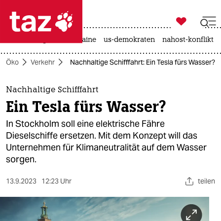

taz zahl ich
hitze
krieg in der ukraine
us-demokraten
nahost-konflikt

taz zahl ich
Öko
Verkehr
Nachhaltige Schifffahrt: Ein Tesla fürs Wasser?
taz zahl ich
themen
Nachhaltige Schifffahrt
Ein Tesla fürs Wasser?
politik
In Stockholm soll eine elektrische Fähre
öko
Dieselschiffe ersetzen. Mit dem Konzept will das
Unternehmen für Klimaneutralität auf dem Wasser
gesellschaft
sorgen.
kultur
13.9.2023
12:23 Uhr
teilen
sport