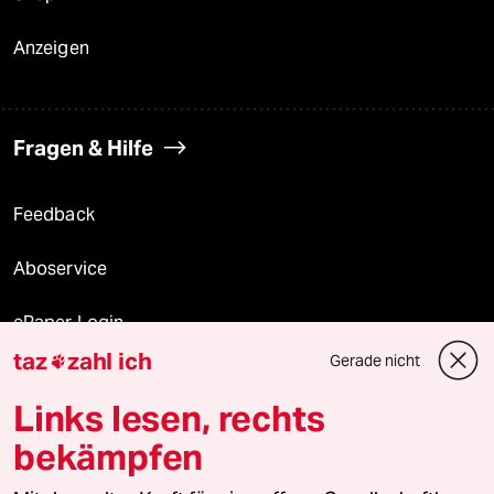
Anzeigen
Fragen & Hilfe
Feedback
Aboservice
ePaper Login
taz
zahl ich
Gerade nicht

Downloads für Abonnierende
Links lesen, rechts
bekämpfen
© 2026 taz Verlags und Vertriebs GmbH