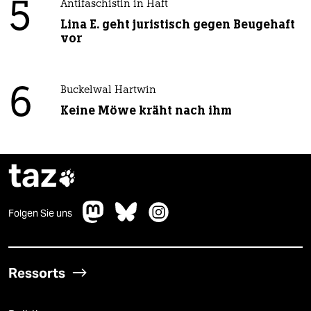
5
Antifaschistin in Haft
Lina E. geht juristisch gegen Beugehaft
vor
6
Buckelwal Hartwin
Keine Möwe kräht nach ihm
taz

Folgen Sie uns
Ressorts