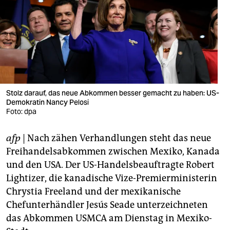
berlin
nord
wahrheit
verlag
verlag
Stolz darauf, das neue Abkommen besser gemacht zu haben: US-
Demokratin Nancy Pelosi
veranstaltungen
Foto: dpa
shop
afp
| Nach zähen Verhandlungen steht das neue
fragen & hilfe
Freihandelsabkommen zwischen Mexiko, Kanada
und den USA. Der US-Handelsbeauftragte Robert
unterstützen
Lightizer, die kanadische Vize-Premierministerin
Chrystia Freeland und der mexikanische
abo
Chefunterhändler Jesús Seade unterzeichneten
genossenschaft
das Abkommen USMCA am Dienstag in Mexiko-