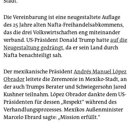
Stadt.
epaper login
Die Vereinbarung ist eine neugestaltete Auflage
des 25 Jahre alten Nafta-Freihandelsabkommens,
das die drei Volkswirtschaften eng miteinander
verband. US-Präsident Donald Trump hatte
auf die
Neugestaltung gedrängt,
da er sein Land durch
Nafta benachteiligt sah.
Der mexikanische Präsident
Andrés Manuel López
Obrador
leitete die Zeremonie in Mexiko-Stadt, an
der auch Trumps Berater und Schwiegersohn Jared
Kushner teilnahm. López Obrador dankte dem US-
Präsidenten für dessen „Respekt“ während des
Verhandlungsprozesses. Mexikos Außenminister
Marcelo Ebrard sagte: „Mission erfüllt.“