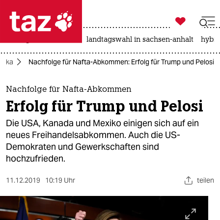

taz zahl ich
niedrigwasser
rente
landtagswahl in sachsen-anhalt
hybri

taz zahl ich
rika
Nachfolge für Nafta-Abkommen: Erfolg für Trump und Pelosi
taz zahl ich
themen
Nachfolge für Nafta-Abkommen
Erfolg für Trump und Pelosi
politik
Die USA, Kanada und Mexiko einigen sich auf ein
öko
neues Freihandelsabkommen. Auch die US-
Demokraten und Gewerkschaften sind
gesellschaft
hochzufrieden.
kultur
11.12.2019
10:19 Uhr
teilen
sport