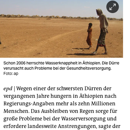
berlin
nord
wahrheit
verlag
verlag
veranstaltungen
Schon 2006 herrschte Wasserknappheit in Äthiopien. Die Dürre
verursacht auch Probleme bei der Gesundheitsversorgung.
shop
Foto: ap
fragen & hilfe
epd
| Wegen einer der schwersten Dürren der
vergangenen Jahre hungern in Äthiopien nach
unterstützen
Regierungs-Angaben mehr als zehn Millionen
abo
Menschen. Das Ausbleiben von Regen sorge für
große Probleme bei der Wasserversorgung und
genossenschaft
erfordere landesweite Anstrengungen, sagte der