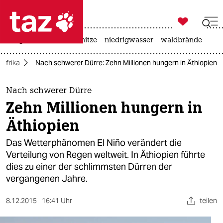

taz zahl ich
krieg in der ukraine
hitze
niedrigwasser
waldbrände

taz zahl ich
Afrika
Nach schwerer Dürre: Zehn Millionen hungern in Äthiopien
taz zahl ich
themen
Nach schwerer Dürre
Zehn Millionen hungern in
politik
Äthiopien
öko
Das Wetterphänomen El Niño verändert die
Verteilung von Regen weltweit. In Äthiopien führte
gesellschaft
dies zu einer der schlimmsten Dürren der
vergangenen Jahre.
kultur
sport
8.12.2015
16:41 Uhr
teilen