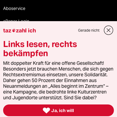
Aboservice
ePaper Login
taz
zahl ich
Gerade nicht

Downloads für Abonnierende
Links lesen, rechts
bekämpfen
© 2026 taz Verlags und Vertriebs GmbH
Mit doppelter Kraft für eine offene Gesellschaft!
Alle Rechte vorbehalten. Bei rechtlichen Fragen oder für Genehmigungen
wenden Sie sich bitte an
lizenzen@taz.de
Besonders jetzt brauchen Menschen, die sich gegen
Rechtsextremismus einsetzen, unsere Solidarität.
Daher gehen 50 Prozent der Einnahmen aus
Feedback
Redaktionsstatut
Kommune-Richtlinien
KI-
Neuanmeldungen an „Alles beginnt im Zentrum“ –
eine Kampagne, die bedrohte linke Kulturzentren
Leitlinie
Informant
Datenschutz
Impressum
AGB
und Jugendorte unterstützt. Sind Sie dabei?
Seitenwende
Einwilligungen widerrufen (Ads)

Ja, ich will