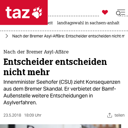

taz zahl ich
autowahn
hitze
arbeit
landtagswahl in sachsen-anhalt

taz zahl ich
nd
Nach der Bremer Asyl-Affäre: Entscheider entscheiden nicht me
taz zahl ich
themen
Nach der Bremer Asyl-Affäre
Entscheider entscheiden
politik
nicht mehr
öko
Innenminister Seehofer (CSU) zieht Konsequenzen
aus dem Bremer Skandal. Er verbietet der Bamf-
gesellschaft
Außenstelle weitere Entscheidungen in
Asylverfahren.
kultur
sport
23.5.2018
18:09 Uhr
teilen