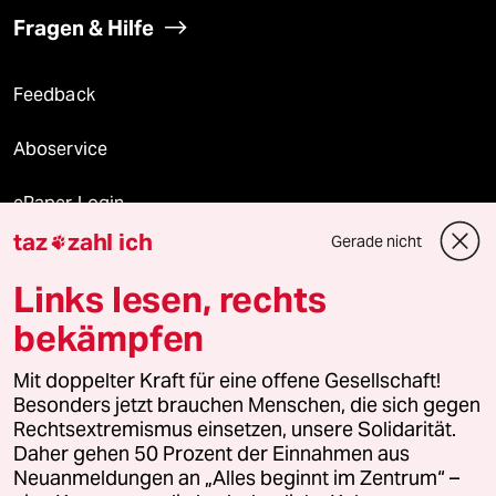
Fragen & Hilfe
Feedback
Aboservice
ePaper Login
taz
zahl ich
Gerade nicht

Downloads für Abonnierende
Links lesen, rechts
bekämpfen
© 2026 taz Verlags und Vertriebs GmbH
Mit doppelter Kraft für eine offene Gesellschaft!
Alle Rechte vorbehalten. Bei rechtlichen Fragen oder für Genehmigungen
wenden Sie sich bitte an
lizenzen@taz.de
Besonders jetzt brauchen Menschen, die sich gegen
Rechtsextremismus einsetzen, unsere Solidarität.
Daher gehen 50 Prozent der Einnahmen aus
Feedback
Redaktionsstatut
Kommune-Richtlinien
KI-
Neuanmeldungen an „Alles beginnt im Zentrum“ –