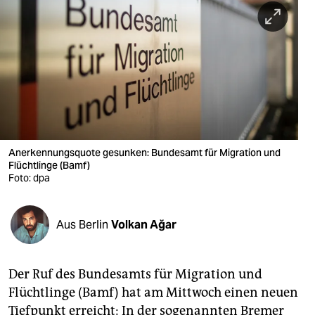
berlin
nord
wahrheit
verlag
verlag
veranstaltungen
Anerkennungsquote gesunken: Bundesamt für Migration und
Flüchtlinge (Bamf)
shop
Foto: dpa
fragen & hilfe
Aus Berlin
Volkan Ağar
unterstützen
abo
Der Ruf des Bundesamts für Migration und
genossenschaft
Flüchtlinge (Bamf) hat am Mittwoch einen neuen
Tiefpunkt erreicht: In der sogenannten Bremer