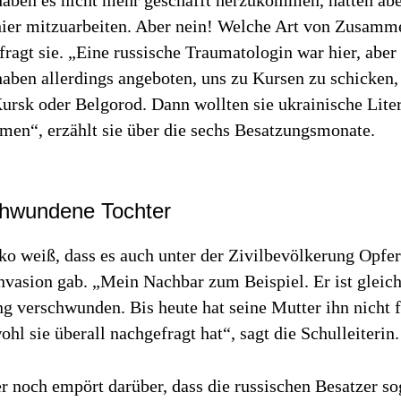
 haben es nicht mehr geschafft herzukommen, hatten ab
hier mitzuarbeiten. Aber nein! Welche Art von Zusamme
 fragt sie. „Eine russische Traumatologin war hier, aber
haben allerdings angeboten, uns zu Kursen zu schicken, 
ursk oder Belgorod. Dann wollten sie ukrainische Lite
men“, erzählt sie über die sechs Besatzungsmonate.
chwundene Tochter
o weiß, dass es auch unter der Zivilbevölkerung Opfer
nvasion gab. „Mein Nachbar zum Beispiel. Er ist gleic
g verschwunden. Bis heute hat seine Mutter ihn nicht 
hl sie überall nachgefragt hat“, sagt die Schulleiterin.
r noch empört darüber, dass die russischen Besatzer so