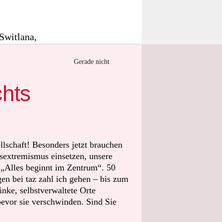
Switlana,
klen Keller
Gerade nicht
befindet.
chts
rt haben:
n die
n brachten
ielten oder
llschaft! Besonders jetzt brauchen
gebracht
sextremismus einsetzen, unsere
ehörigen der
t „Alles beginnt im Zentrum“. 50
n bei taz zahl ich gehen – bis zum
setzt
nke, selbstverwaltete Orte
bevor sie verschwinden. Sind Sie