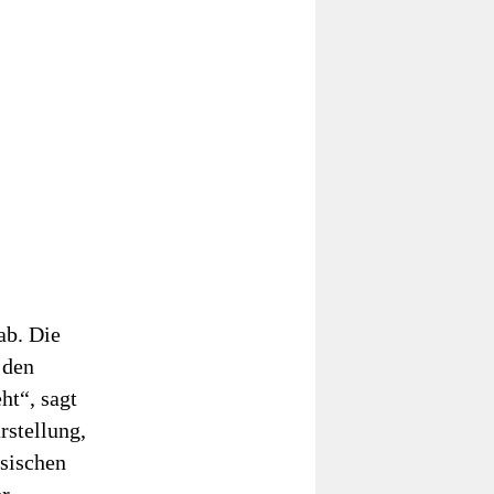
ab. Die
 den
ht“, sagt
rstellung,
ssischen