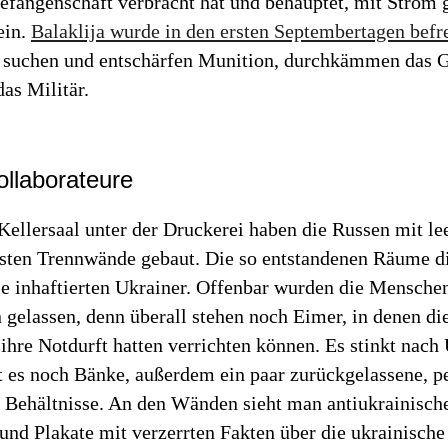
efangenschaft verbracht hat und behauptet, mit Strom g
ein.
Balaklija wurde in den ersten Septembertagen befre
n suchen und entschärfen Munition, durchkämmen das 
as Militär.
llaborateure
ellersaal unter der Druckerei haben die Russen mit le
sten Trennwände gebaut. Die so entstandenen Räume di
ie inhaftierten Ukrainer. Offenbar wurden die Menschen
n gelassen, denn überall stehen noch Eimer, in denen di
hre Notdurft hatten verrichten können. Es stinkt nach 
 es noch Bänke, außerdem ein paar zurückgelassene, p
 Behältnisse. An den Wänden sieht man antiukrainisch
nd Plakate mit verzerrten Fakten über die ukrainische