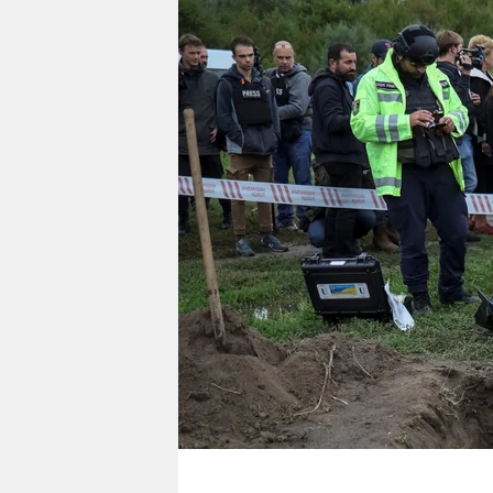
berlin
nord
wahrheit
verlag
verlag
veranstaltungen
shop
fragen & hilfe
unterstützen
abo
genossenschaft