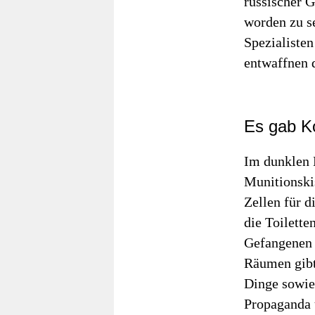
russischer G
worden zu s
Spezialiste
entwaffnen d
Es gab Ko
Im dunklen K
Munitionski
Zellen für d
die Toilette
Gefangenen i
Räumen gibt
Dinge sowie
Propaganda u