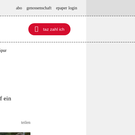
abo
genossenschaft
epaper login

taz zahl ich
taz zahl ich
Spur
f ein
teilen