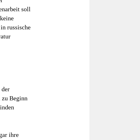
er
narbeit soll
 keine
in russische
ratur
 der
h zu Beginn
finden
gar ihre