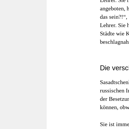
Lehrer. Sie
angeboten, 
das sein?!“,
Lehrer. Sie 
Städte wie K
beschlagnah
Die vers
Sasadtschenk
russischen I
der Besetzun
können, obwo
Sie ist imme