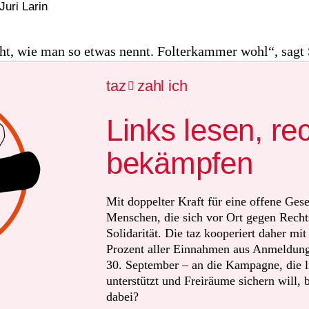
Juri Larin
cht, wie man so etwas nennt. Folterkammer wohl“, sagt 
 Druckerei in Balalklija arbeitet. Sie steigt in einen dun
taz
zahl ich

r sich unter dem Gebäude ihrer Firma im Stadtzentrum 
Links lesen, re
ählt, dass hier früher die Arbeiter der Druckerei gefeie
triebsfeiern. Mit Beginn der Besatzung wurde hier dan
bekämpfen
Kriegskommandantur Balaklija eingerichtet. Die Russe
 Stadt in den Keller, die sie entweder für verdächtig h
Mit doppelter Kraft für eine offene Gese
deiner Weise mit der militärischen ATO in Verbindung 
Menschen, die sich vor Ort gegen Recht
 Anti-Terror-Operation im Donbass, bestehend aus Ang
Solidarität. Die taz kooperiert daher mi
Prozent aller Einnahmen aus Anmeldunge
 Armee, die gegen die prorussischen Separatisten einge
30. September – an die Kampagne, die li
unterstützt und Freiräume sichern will, 
dabei?