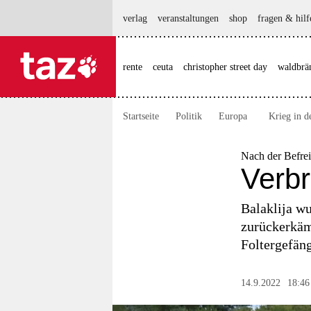
hautnavigation anspringen
hauptinhalt anspringen
footer anspringen
verlag
veranstaltungen
shop
fragen & hilf
rente
ceuta
christopher street day
waldbrä

taz zahl ich
taz zahl ich
Startseite
Politik
Europa
Krieg in d
themen
politik
Nach der Befrei
Verbr
öko
Balaklija w
gesellschaft
zurückerkämp
Foltergefäng
kultur
sport
14.9.2022
18:46