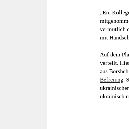
„Ein Kollege
mitgenommen,
vermutlich e
mit Handsche
Auf dem Pla
verteilt. Hi
aus Borshch
Befreiung
. 
ukrainischen
ukrainisch m