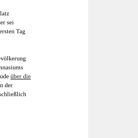
latz
er sei
 ersten Tag
evölkerung
Gymnasiums
eude
über die
en der
schließlich