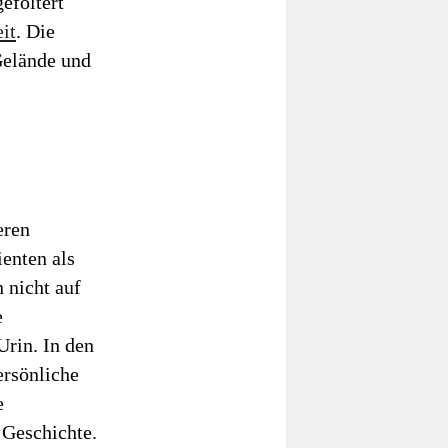
efoltert
it
. Die
Gelände und
eren
enten als
 nicht auf
e
Urin. In den
ersönliche
e
 Geschichte.