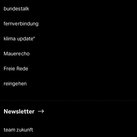
bundestalk
fernverbindung
klima update°
Mauerecho
Freie Rede
reingehen
Newsletter
team zukunft