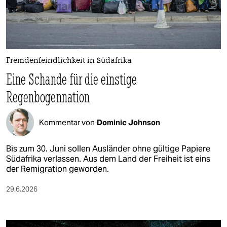
berlin
nord
wahrheit
Fremdenfeindlichkeit in Südafrika
verlag
Eine Schande für die einstige
verlag
Regenbogennation
veranstaltungen
Kommentar von
Dominic Johnson
shop
fragen & hilfe
Bis zum 30. Juni sollen Ausländer ohne gültige Papiere
Südafrika verlassen. Aus dem Land der Freiheit ist eins
unterstützen
der Remigration geworden.
abo
29.6.2026
genossenschaft