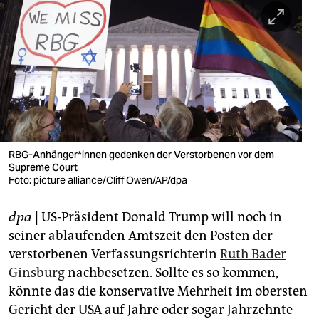
berlin
nord
wahrheit
verlag
verlag
veranstaltungen
RBG-Anhänger*innen gedenken der Verstorbenen vor dem
Supreme Court
Foto: picture alliance/Cliff Owen/AP/dpa
shop
fragen & hilfe
dpa
| US-Präsident Donald Trump will noch in
seiner ablaufenden Amtszeit den Posten der
unterstützen
verstorbenen Verfassungsrichterin
Ruth Bader
abo
Ginsburg
nachbesetzen. Sollte es so kommen,
könnte das die konservative Mehrheit im obersten
genossenschaft
Gericht der USA auf Jahre oder sogar Jahrzehnte