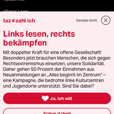
ePaper Login
taz
zahl ich
Gerade nicht

Downloads für Abonnierende
Links lesen, rechts
bekämpfen
© 2026 taz Verlags und Vertriebs GmbH
Mit doppelter Kraft für eine offene Gesellschaft!
Alle Rechte vorbehalten. Bei rechtlichen Fragen oder für Genehmigungen
wenden Sie sich bitte an
lizenzen@taz.de
Besonders jetzt brauchen Menschen, die sich gegen
Rechtsextremismus einsetzen, unsere Solidarität.
Daher gehen 50 Prozent der Einnahmen aus
Feedback
Redaktionsstatut
Kommune-Richtlinien
KI-
Neuanmeldungen an „Alles beginnt im Zentrum“ –
eine Kampagne, die bedrohte linke Kulturzentren
Leitlinie
Informant
Datenschutz
Impressum
AGB
und Jugendorte unterstützt. Sind Sie dabei?
Seitenwende
Einwilligungen widerrufen (Ads)

Ja, ich will
Schon dabei!