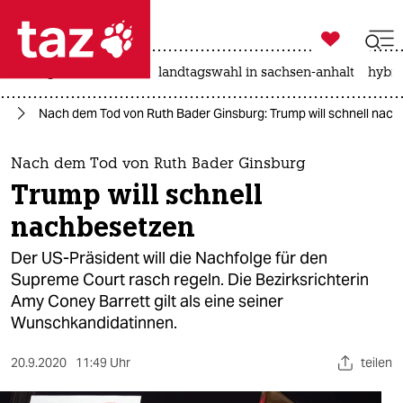

taz zahl ich
niedrigwasser
rente
landtagswahl in sachsen-anhalt
hybri

taz zahl ich
mp
Nach dem Tod von Ruth Bader Ginsburg: Trump will schnell nac
taz zahl ich
themen
Nach dem Tod von Ruth Bader Ginsburg
Trump will schnell
politik
nachbesetzen
öko
Der US-Präsident will die Nachfolge für den
Supreme Court rasch regeln. Die Bezirksrichterin
gesellschaft
Amy Coney Barrett gilt als eine seiner
Wunschkandidatinnen.
kultur
sport
20.9.2020
11:49 Uhr
teilen