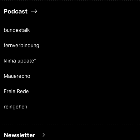
Podcast
bundestalk
fernverbindung
klima update°
Mauerecho
Freie Rede
reingehen
Newsletter