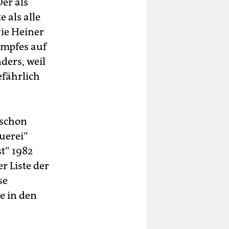
er als
 als alle
ie Heiner
ampfes auf
ders, weil
fährlich
 schon
uerei“
t“ 1982
er Liste der
se
e in den