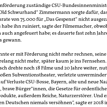
ilmförderung zuständige CSU-Bundesinnenminist
„Old Schwurhand“ Zimmermann sorgte dafür, dass
rate von 75.000 für „Das Gespenst“ nicht ausgez
 habe ihn ruiniert, sagte der Filmemacher, obwoh
auch angefeuert habe; es dauerte fast zehn Jahre
ss gewann.
nte er mit Förderung nicht mehr rechnen, seine
elang nicht mehr, später kaum je ins Fernsehen.
ch drehte noch 18 Filme und 20 Jahre weiter, nut
roßen Subventionstheater, verletzte unverminder
auf Verluste CSU-Bosse, Bayern, alte und neue Naz
 brave Bürger*innen, die Gesetze für ordentliche 
odukte, außerdem Reiche, Naturzerstörer. Und e
den Deutschen niemals versöhnen“, sagte er 2018 