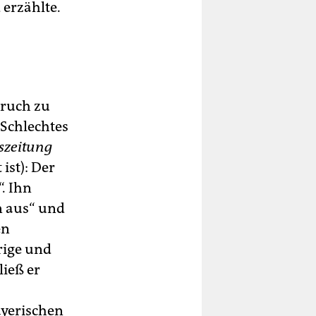
 erzählte.
pruch zu
Schlechtes
szeitung
ist): Der
. Ihn
n aus“ und
en
rige und
ließ er
ayerischen