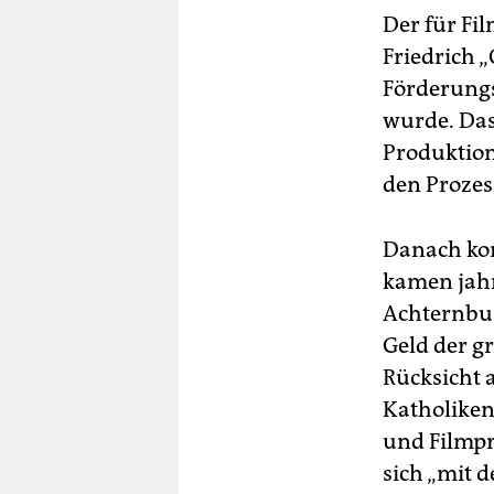
Der für F
Friedrich 
Förderungs
wurde. Das
Produktion 
den Proze
Danach kon
kamen jahr
Achternbus
Geld der g
Rücksicht 
Katholiken,
und Filmpr
sich „mit 