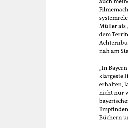
auch meine
Filmemache
systemrele
Müller als
dem Territ
Achternbus
nah am St
„In Bayern
klargestel
erhalten, 
nicht nur v
bayerischen
Empfinden 
Büchern un