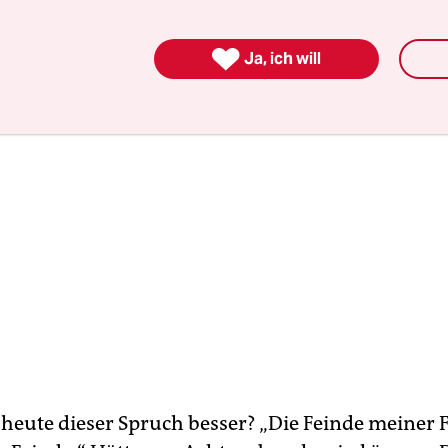
eilungsleitern bei der Programmplanung vorzust

Ja, ich will
 heute dieser Spruch besser? „Die Feinde meiner 