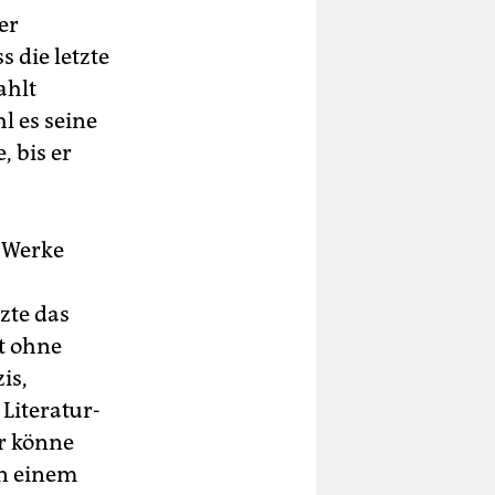
er
 die letzte
ahlt
l es seine
, bis er
 Werke
zte das
t ohne
is,
Literatur-
r könne
in einem