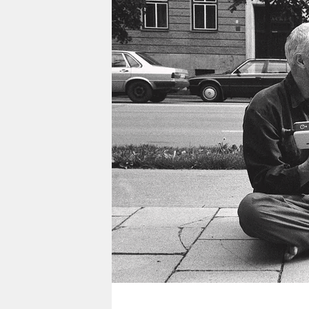
berlin
nord
wahrheit
verlag
verlag
veranstaltungen
shop
fragen & hilfe
unterstützen
abo
genossenschaft