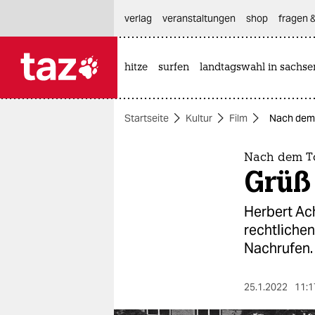
hautnavigation anspringen
hauptinhalt anspringen
footer anspringen
verlag
veranstaltungen
shop
fragen &
hitze
surfen
landtagswahl in sachse

taz zahl ich
taz zahl ich
Startseite
Kultur
Film
Nach dem 
themen
politik
Nach dem T
Grüß
öko
Herbert Ach
gesellschaft
rechtliche
Nachrufen.
kultur
sport
25.1.2022
11:1