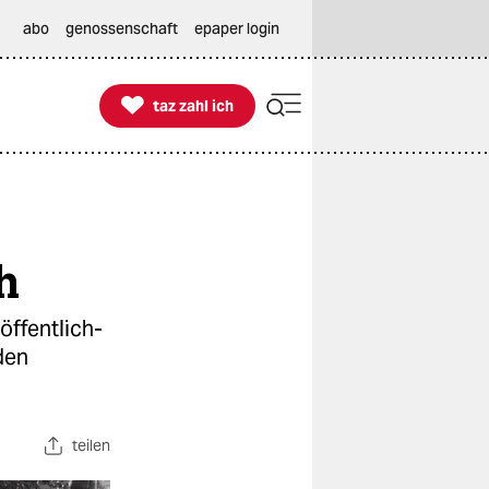
abo
genossenschaft
epaper login

taz zahl ich
taz zahl ich
h
öffentlich-
den
teilen