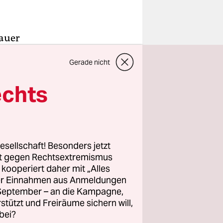
rauer
sch
sofort
Gerade nicht
bayerischen
iele seiner
echts
, den die
 der
rei“.
esellschaft! Besonders jetzt
llerspiele,
rt gegen Rechtsextremismus
 erzittern
z kooperiert daher mit „Alles
ller Einnahmen aus Anmeldungen
igend. Da
. September – an die Kampagne,
rstützt und Freiräume sichern will,
bei?