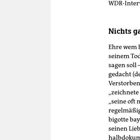
WDR-Interv
Nichts g
Ehre wem E
seinem Tod
sagen soll
gedacht (d
Verstorbene
„zeichnete
„seine oft
regelmäßig
bigotte bay
seinen Lieb
halbdokume