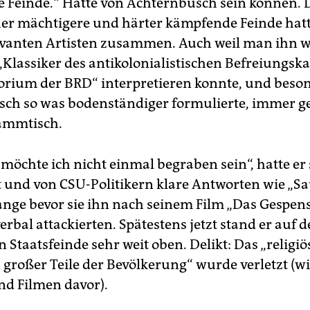
 Feinde.“ Hätte von Achternbusch sein können. D
r mächtigere und härter kämpfende Feinde hatte
vanten Artisten zusammen. Auch weil man ihn w
 „Klassiker des antikolonialistischen Befreiungsk
orium der BRD“ interpretieren konnte, und beson
ch so was bodenständiger formulierte, immer ge
ammtisch.
 möchte ich nicht einmal begraben sein“, hatte er
lt und von CSU-Politikern klare Antworten wie „Sa
lange bevor sie ihn nach seinem Film „Das Gespens
erbal attackierten. Spätestens jetzt stand er auf d
 Staatsfeinde sehr weit oben. Delikt: Das „religiö
großer Teile der Bevölkerung“ wurde verletzt (wi
d Filmen davor).