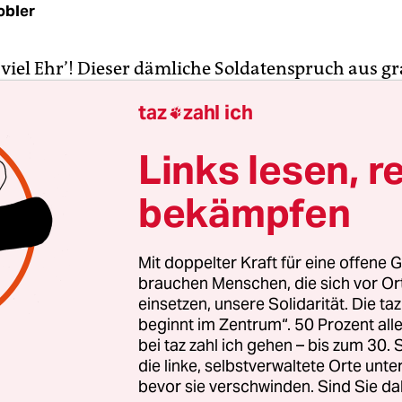
obler
, viel Ehr’! Dieser dämliche Soldatenspruch aus g
nnte einem nach
dem Tod von Herbert Achternbu
taz
zahl ich

fallen. Denn er war seit Beginn der Karriere des 
or fünfzig Jahren naheliegend. Bis heute tragen v
Links lesen, r
ht nur „Das Gespenst“) den gefährlichsten Stempel
bekämpfen
 Selbstkontrolle der Filmwirtschaft (FSK) kurz vor
 draufhauen kann: „Ab 18 Jahre / nicht feiertagsf
Mit doppelter Kraft für eine offene G
r als grotesk, das schaffen sogar die miesesten Ki
brauchen Menschen, die sich vor O
diese tapferen Nazis aus der Mitte der Gesellschaft
einsetzen, unsere Solidarität. Die ta
beginnt im Zentrum“. 50 Prozent a
r selten. Das war seit Jahrzehnten geschäftsschäd
bei taz zahl ich gehen – bis zum 30
 keine Fantasie, um sich die Überlegungen von
die linke, selbstverwaltete Orte unte
erinnen und öffentlich-rechtlichen
bevor sie verschwinden. Sind Sie da