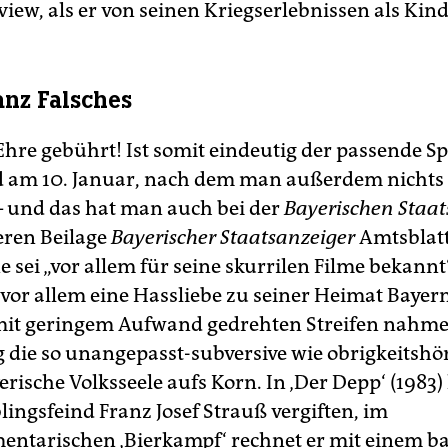
iew, als er von seinen Kriegserlebnissen als Kind
anz Falsches
hre gebührt! Ist somit eindeutig der passende S
 am 10. Januar, nach dem man außerdem nichts 
 – und das hat man auch bei der
Bayerischen Staat
eren Beilage
Bayerischer Staatsanzeiger
Amtsblatt 
 sei „vor allem für seine skurrilen Filme bekannt“
 vor allem eine Hassliebe zu seiner Heimat Bayer
 mit geringem Aufwand gedrehten Streifen nahm
 die so unangepasst-subversive wie obrigkeitshö
erische Volksseele aufs Korn. In ‚Der Depp‘ (1983) 
lingsfeind Franz Josef Strauß vergiften, im
ntarischen ‚Bierkampf‘ rechnet er mit einem b