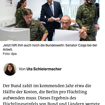
berlin
nord
wahrheit
verlag
verlag
Jetzt hilft ihm auch noch die Bundeswehr: Senator Czaja bei der
Arbeit.
veranstaltungen
Foto: dpa
shop
fragen & hilfe
Von
Uta Schleiermacher
unterstützen
Der Bund zahlt im kommenden Jahr etwa die
abo
Hälfte der Kosten, die Berlin pro Flüchtling
genossenschaft
aufwenden muss. Dieses Ergebnis des
Flüchtlingsgipfels von Bund und Ländern wertete