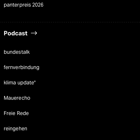
panterpreis 2026
Podcast
bundestalk
fernverbindung
klima update°
Mauerecho
Freie Rede
reingehen