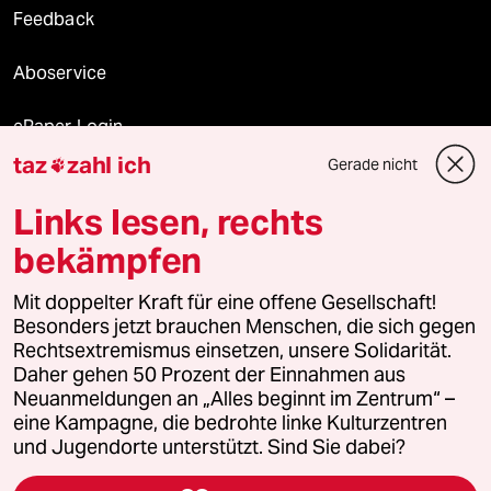
Feedback
Aboservice
ePaper Login
taz
zahl ich
Gerade nicht

Downloads für Abonnierende
Links lesen, rechts
bekämpfen
© 2026 taz Verlags und Vertriebs GmbH
Mit doppelter Kraft für eine offene Gesellschaft!
Alle Rechte vorbehalten. Bei rechtlichen Fragen oder für Genehmigungen
wenden Sie sich bitte an
lizenzen@taz.de
Besonders jetzt brauchen Menschen, die sich gegen
Rechtsextremismus einsetzen, unsere Solidarität.
Daher gehen 50 Prozent der Einnahmen aus
Feedback
Redaktionsstatut
Kommune-Richtlinien
KI-
Neuanmeldungen an „Alles beginnt im Zentrum“ –
eine Kampagne, die bedrohte linke Kulturzentren
Leitlinie
Informant
Datenschutz
Impressum
AGB
und Jugendorte unterstützt. Sind Sie dabei?