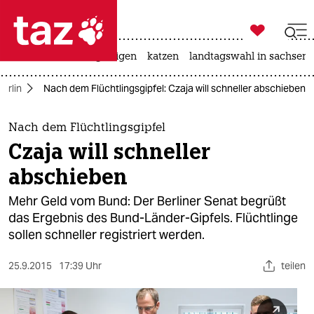

taz zahl ich
ceuta
hitze
bergsteigen
katzen
landtagswahl in sachsen-

taz zahl ich
Berlin
Nach dem Flüchtlingsgipfel: Czaja will schneller abschieben
taz zahl ich
themen
Nach dem Flüchtlingsgipfel
Czaja will schneller
politik
abschieben
öko
Mehr Geld vom Bund: Der Berliner Senat begrüßt
das Ergebnis des Bund-Länder-Gipfels. Flüchtlinge
gesellschaft
sollen schneller registriert werden.
kultur
25.9.2015
17:39 Uhr
teilen
sport