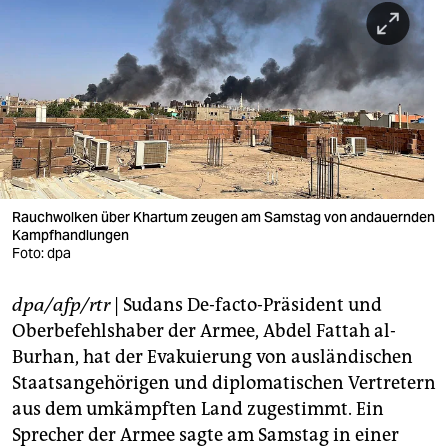
berlin
nord
wahrheit
verlag
verlag
veranstaltungen
Rauchwolken über Khartum zeugen am Samstag von andauernden
Kampfhandlungen
shop
Foto: dpa
fragen & hilfe
dpa/afp/rtr
| Sudans De-facto-Präsident und
Oberbefehlshaber der Armee, Abdel Fattah al-
unterstützen
Burhan, hat der Evakuierung von ausländischen
abo
Staatsangehörigen und diplomatischen Vertretern
aus dem umkämpften Land zugestimmt. Ein
genossenschaft
Sprecher der Armee sagte am Samstag in einer