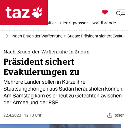

taz zahl ich
krieg in der ukraine
hitze
niedrigwasser
waldbrände

taz zahl ich
an
Nach Bruch der Waffenruhe in Sudan: Präsident sichert Evakuie
taz zahl ich
themen
Nach Bruch der Waffenruhe in Sudan
Präsident sichert
politik
Evakuierungen zu
öko
Mehrere Länder sollen in Kürze ihre
Staatsangehörigen aus Sudan herausholen können.
gesellschaft
Am Samstag kam es erneut zu Gefechten zwischen
der Armee und der RSF.
kultur
sport
22.4.2023
12:10 Uhr
teilen