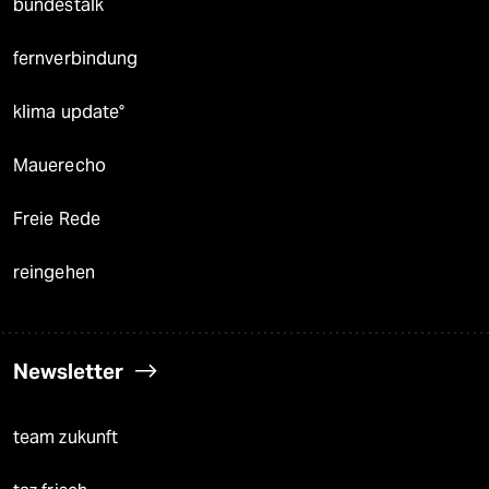
bundestalk
fernverbindung
klima update°
Mauerecho
Freie Rede
reingehen
Newsletter
team zukunft