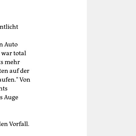
ntlicht
en Auto
 war total
ts mehr
ten auf der
aufen." Von
hts
ns Auge
en Vorfall.