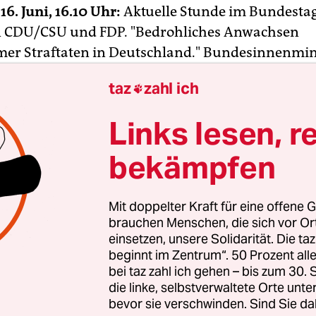
6. Juni, 16.10 Uhr:
Aktuelle Stunde im Bundestag
n CDU/CSU und FDP. "Bedrohliches Anwachsen
mer Straftaten in Deutschland." Bundesinnenmin
aizière tritt ans Pult. Er spricht von einer "neu
taz
zahl ich

 Gewalt. "Autonome bestimmen in diesem Land ni
t", sagt er. Dann zitiert er Rosa Luxemburg: "Freihei
Links lesen, r
 die Freiheit der Andersdenkenden." Was ist pass
bekämpfen
. Juni, gegen 14.30 Uhr:
Wuuuuuuum. Der dumpf
r Demonstration "Die Krise heißt Kapitalismus" in
Mit doppelter Kraft für eine offene G
unterscheidet sich deutlich von den scharfen
brauchen Menschen, die sich vor O
schen der auf Demos häufig gezündeten Böller.
einsetzen, unsere Solidarität. Die ta
beginnt im Zentrum“. 50 Prozent a
siert - nichts. Nicht einmal Krankenwagen oder 
bei taz zahl ich gehen – bis zum 30
i.
die linke, selbstverwaltete Orte unte
bevor sie verschwinden. Sind Sie da