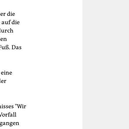
er die
 auf die
durch
ien
Fuß. Das
 eine
der
isses "Wir
Vorfall
egangen