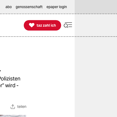
abo
genossenschaft
epaper login

taz zahl ich
taz zahl ich
n
olizisten
r" wird -
teilen