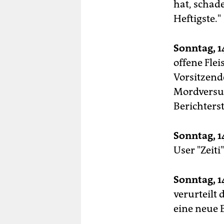
hat, schad
Heftigste."
Sonntag, 1
offene Fle
Vorsitzend
Mordversuc
Berichters
Sonntag, 1
User "Zeit
Sonntag, 1
verurteilt 
eine neue B