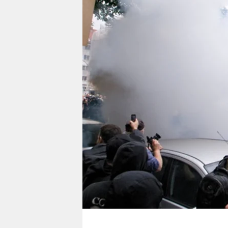
berlin
nord
wahrheit
verlag
verlag
veranstaltungen
shop
fragen & hilfe
unterstützen
abo
genossenschaft