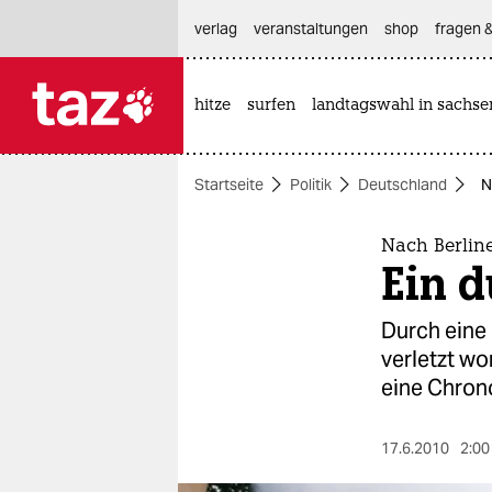
hautnavigation anspringen
hauptinhalt anspringen
footer anspringen
verlag
veranstaltungen
shop
fragen &
hitze
surfen
landtagswahl in sachse

taz zahl ich
taz zahl ich
Startseite
Politik
Deutschland
N
themen
politik
Nach Berlin
Ein d
öko
Durch eine 
gesellschaft
verletzt wo
eine Chron
kultur
sport
17.6.2010
2:00