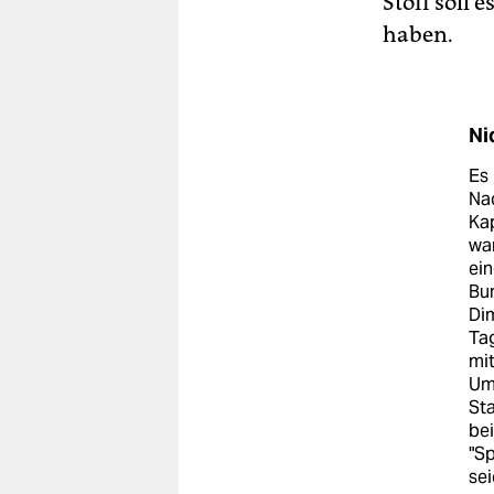
Stoff soll
haben.
Ni
Es 
Nac
Kap
war
ein
Bun
Dim
Tag
mit
Um
Sta
bei
"S
sei