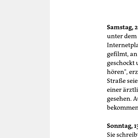
Samstag, 2
unter dem 
Internetpl
gefilmt, an
geschockt 
hören", erz
Straße sei
einer ärzt
gesehen. A
bekommen
Sonntag, 13
Sie schreib