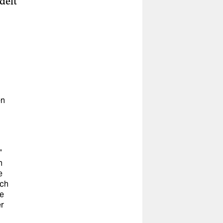
delt
en
"
n
e
ich
e
r