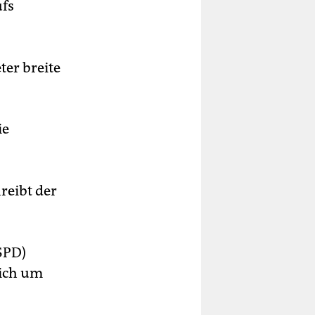
ufs
ter breite
ie
reibt der
SPD)
sich um