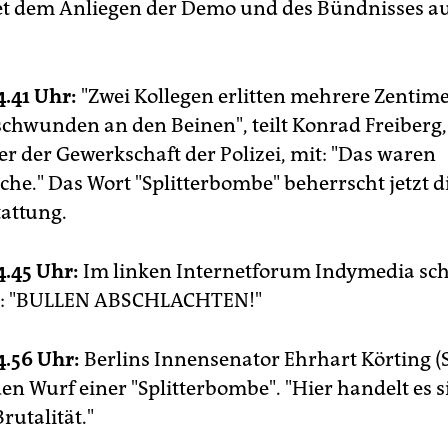
et dem Anliegen der Demo und des Bündnisses a
4.41 Uhr:
"Zwei Kollegen erlitten mehrere Zentime
ischwunden an den Beinen", teilt Konrad Freiberg,
er der Gewerkschaft der Polizei, mit: "Das waren
he." Das Wort "Splitterbombe" beherrscht jetzt d
tattung.
4.45 Uhr:
Im linken Internetforum Indymedia sch
i": "BULLEN ABSCHLACHTEN!"
4.56 Uhr:
Berlins Innensenator Ehrhart Körting (
den Wurf einer "Splitterbombe". "Hier handelt es 
rutalität."