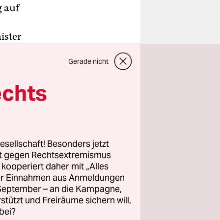
 auf
ister
en Qualität"
Gerade nicht
cht, was
t ist
echts
iert?
e Knall,
 Berlin zu
esellschaft! Besonders jetzt
rt gegen Rechtsextremismus
 Doch
z kooperiert daher mit „Alles
ller Einnahmen aus Anmeldungen
Sanitäter
. September – an die Kampagne,
rstützt und Freiräume sichern will,
bei?