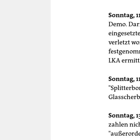
Sonntag, 1
Demo. Dari
eingesetzt
verletzt w
festgenomm
LKA ermitt
Sonntag, 1
"Splitterb
Glasscherb
Sonntag, 1
zahlen nich
"außerorde