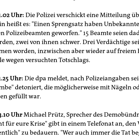
1.02 Uhr:
Die Polizei verschickt eine Mitteilung üb
n heißt es: "Einen Sprengsatz haben Unbekannte
en Polizeibeamten geworfen." 15 Beamte seien da
orden, zwei von ihnen schwer. Drei Verdächtige se
en worden, inzwischen aber wieder auf freiem 
le wegen versuchten Totschlags.
1.25 Uhr:
Die dpa meldet, nach Polizeiangaben sei
ombe" detoniert, die möglicherweise mit Nägeln o
en gefüllt war.
3.10 Uhr
Michael Prütz, Sprecher des Demobündn
t für eure Krise" gibt in einem Telefonat an, den 
ntlich" zu bedauern. "Wer auch immer die Tat b