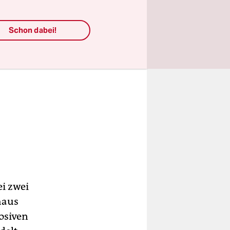
Schon dabei!
ei zwei
haus
osiven