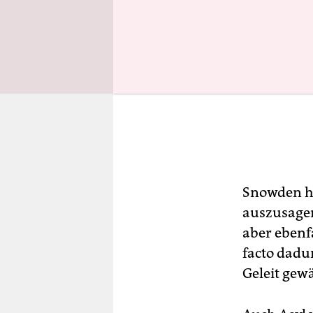
Snowden ha
auszusagen
aber ebenf
facto dadu
Geleit gew