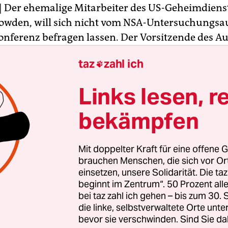
| Der ehemalige Mitarbeiter des US-Geheimdiens
owden, will sich nicht vom NSA-Untersuchungsa
onferenz befragen lassen. Der Vorsitzende des A
nsburg, bestätigte eine entsprechende Absage du
taz
zahl ich

nwalt in mehreren Interviews am Dienstag.
Links lesen, r
ade, dass Snowden anders als im Europaparlamen
dem Bundestag nicht zu einer Videobefragung ber
bekämpfen
sburg
Focus Online
. Nun müsse geprüft werden, w
n werden könne, seine Sicht der Dinge zu hören
Mit doppelter Kraft für eine offene G
litiker hinzu.
brauchen Menschen, die sich vor O
einsetzen, unsere Solidarität. Die ta
beginnt im Zentrum“. 50 Prozent a
bei taz zahl ich gehen – bis zum 30
die linke, selbstverwaltete Orte unte
bevor sie verschwinden. Sind Sie da