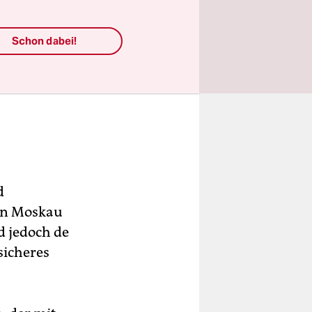
Schon dabei!
d
 in Moskau
d jedoch de
sicheres