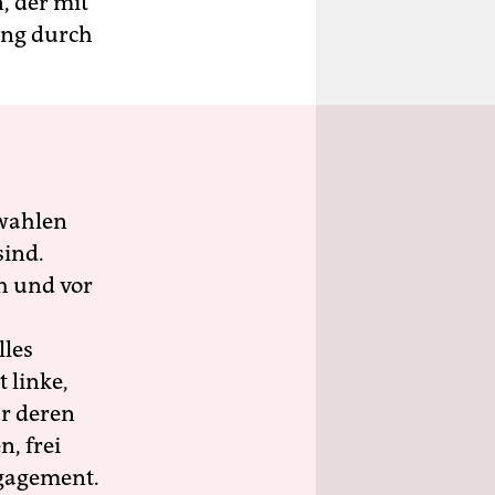
, der mit
ung durch
wahlen
sind.
h und vor
lles
 linke,
ür deren
n, frei
ngagement.