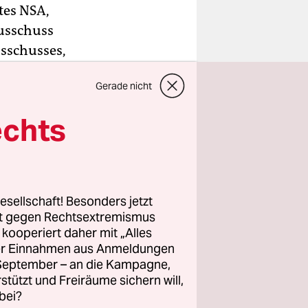
tes NSA,
usschuss
usschusses,
rch
Gerade nicht
echts
t
eit sei,
as noch
, fügte
esellschaft! Besonders jetzt
rt gegen Rechtsextremismus
z kooperiert daher mit „Alles
ller Einnahmen aus Anmeldungen
. September – an die Kampagne,
rstützt und Freiräume sichern will,
bei?