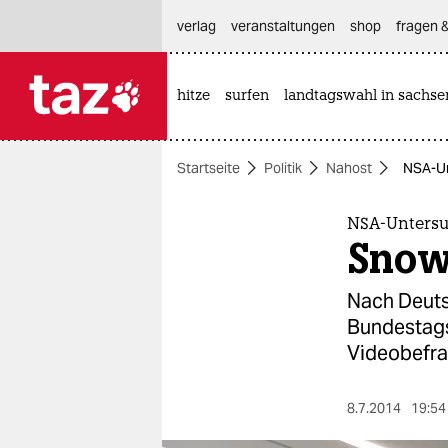
hautnavigation anspringen
hauptinhalt anspringen
footer anspringen
verlag
veranstaltungen
shop
fragen &
hitze
surfen
landtagswahl in sachse

taz zahl ich
taz zahl ich
Startseite
Politik
Nahost
NSA-Un
themen
politik
NSA-Unters
Snow
öko
Nach Deut
gesellschaft
Bundestags
Videobefrag
kultur
sport
8.7.2014
19:54