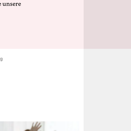
e unsere
rg