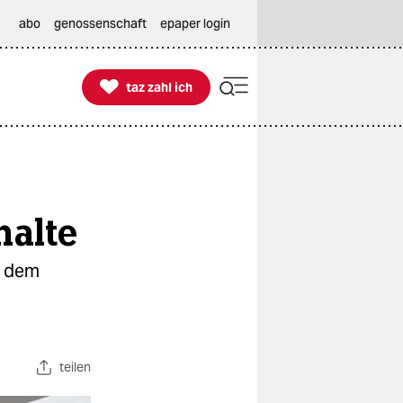
abo
genossenschaft
epaper login

taz zahl ich
taz zahl ich
halte
r dem
teilen