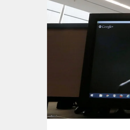
berlin
nord
wahrheit
verlag
verlag
veranstaltungen
shop
fragen & hilfe
unterstützen
abo
genossenschaft