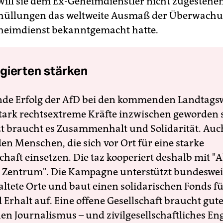
will sie dem Ex-Geheimdienstler nicht zugestehen
thüllungen das weltweite Ausmaß der Überwach
heimdienst bekanntgemacht hatte.
gierten stärken
nde Erfolg der AfD bei den kommenden Landtags
 stark rechtsextreme Kräfte inzwischen geworden 
zt braucht es Zusammenhalt und Solidarität. Auc
en Menschen, die sich vor Ort für eine starke
schaft einsetzen. Die taz kooperiert deshalb mit "A
 Zentrum". Die Kampagne unterstützt bundesweit
altete Orte und baut einen solidarischen Fonds f
Erhalt auf. Eine offene Gesellschaft braucht gute
en Journalismus – und zivilgesellschaftliches E