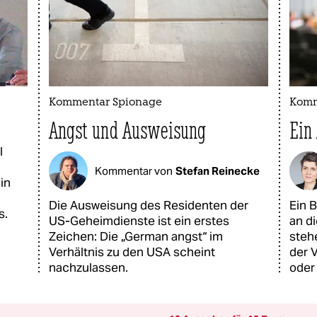
Kommentar Spionage
Komm
Angst und Ausweisung
Ein
l
Kommentar von
Stefan Reinecke
in
n
Die Ausweisung des Residenten der
Ein 
s.
US-Geheimdienste ist ein erstes
an d
Zeichen: Die „German angst“ im
steh
Verhältnis zu den USA scheint
der 
nachzulassen.
oder 