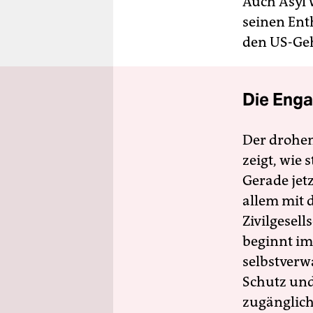
Auch Asyl 
seinen En
den US-Ge
Die Enga
Der drohe
zeigt, wie
Gerade jet
allem mit d
Zivilgesell
beginnt im
selbstverw
Schutz und 
zugänglich