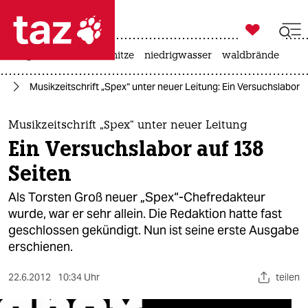

taz zahl ich
krieg in der ukraine
hitze
niedrigwasser
waldbrände

taz zahl ich
en
Musikzeitschrift „Spex“ unter neuer Leitung: Ein Versuchslabor 
taz zahl ich
themen
Musikzeitschrift „Spex“ unter neuer Leitung
Ein Versuchslabor auf 138
politik
Seiten
öko
Als Torsten Groß neuer „Spex“-Chefredakteur
wurde, war er sehr allein. Die Redaktion hatte fast
gesellschaft
geschlossen gekündigt. Nun ist seine erste Ausgabe
erschienen.
kultur
sport
22.6.2012
10:34 Uhr
teilen