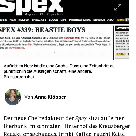
berlin
nord
wahrheit
verlag
verlag
veranstaltungen
Auftritt im Netz ist die eine Sache. Dass eine Zeitschrift es
pünktlich in die Auslagen schafft, eine andere.
shop
Bild: screenshot
fragen & hilfe
Von
Anna Klöpper
unterstützen
abo
Der neue Chefredakteur der
Spex
sitzt auf einer
genossenschaft
Bierbank im schmalen Hinterhof des Kreuzberger
Redaktionsgebäudes, trinkt Kaffee, raucht Kette