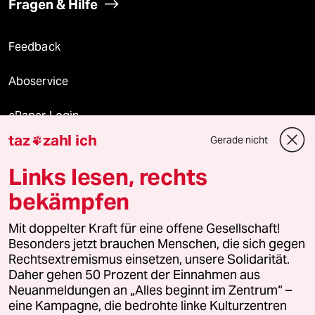
Fragen & Hilfe
Feedback
Aboservice
ePaper Login
taz
zahl ich
Gerade nicht

Downloads für Abonnierende
Links lesen, rechts
bekämpfen
© 2026 taz Verlags und Vertriebs GmbH
Alle Rechte vorbehalten. Bei rechtlichen Fragen oder für Genehmigungen
Mit doppelter Kraft für eine offene Gesellschaft!
wenden Sie sich bitte an
lizenzen@taz.de
Besonders jetzt brauchen Menschen, die sich gegen
Rechtsextremismus einsetzen, unsere Solidarität.
Daher gehen 50 Prozent der Einnahmen aus
Feedback
Redaktionsstatut
Kommune-Richtlinien
KI-
Neuanmeldungen an „Alles beginnt im Zentrum“ –
eine Kampagne, die bedrohte linke Kulturzentren