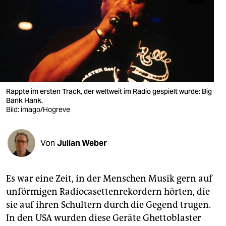
berlin
nord
wahrheit
verlag
verlag
Rappte im ersten Track, der weltweit im Radio gespielt wurde: Big
Bank Hank.
veranstaltungen
Bild: imago/Hogreve
shop
Von
Julian Weber
fragen & hilfe
unterstützen
Es war eine Zeit, in der Menschen Musik gern auf
abo
unförmigen Radiocasettenrekordern hörten, die
sie auf ihren Schultern durch die Gegend trugen.
genossenschaft
In den USA wurden diese Geräte Ghettoblaster