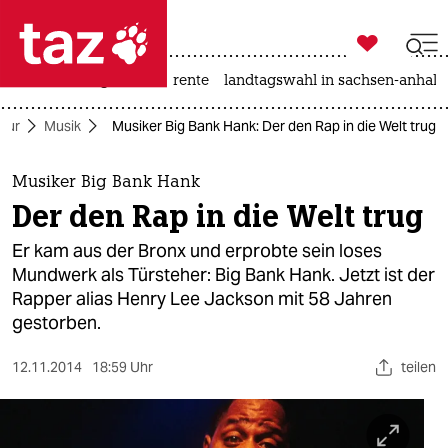

taz zahl ich
hitze
niedrigwasser
rente
landtagswahl in sachsen-anhalt

taz zahl ich
ltur
Musik
Musiker Big Bank Hank: Der den Rap in die Welt trug
taz zahl ich
themen
Musiker Big Bank Hank
Der den Rap in die Welt trug
politik
Er kam aus der Bronx und erprobte sein loses
öko
Mundwerk als Türsteher: Big Bank Hank. Jetzt ist der
Rapper alias Henry Lee Jackson mit 58 Jahren
gesellschaft
gestorben.
kultur
12.11.2014
18:59 Uhr
teilen
sport