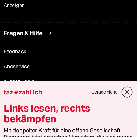
Anzeigen
Fragen & Hilfe
Feedback
Aboservice
ePaper Login
taz
zahl ich
Gerade nicht

Downloads für Abonnierende
Links lesen, rechts
bekämpfen
© 2026 taz Verlags und Vertriebs GmbH
Mit doppelter Kraft für eine offene Gesellschaft!
Alle Rechte vorbehalten. Bei rechtlichen Fragen oder für Genehmigungen
wenden Sie sich bitte an
lizenzen@taz.de