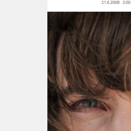
berlin
21.6.2008
2:00
nord
wahrheit
verlag
verlag
veranstaltungen
shop
fragen & hilfe
unterstützen
abo
genossenschaft