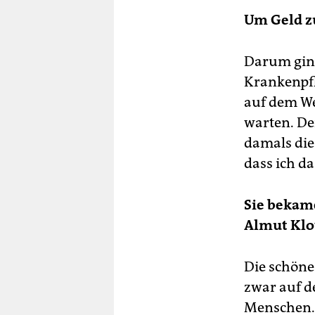
Um Geld z
Darum ging
Krankenpfl
auf dem We
warten. De
damals die
dass ich da
Sie bekame
Almut Klot
Die schöne
zwar auf d
Menschen. 