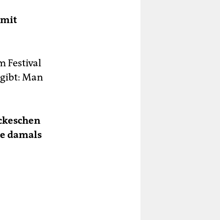
 mit
m Festival
 gibt: Man
ackeschen
ie damals