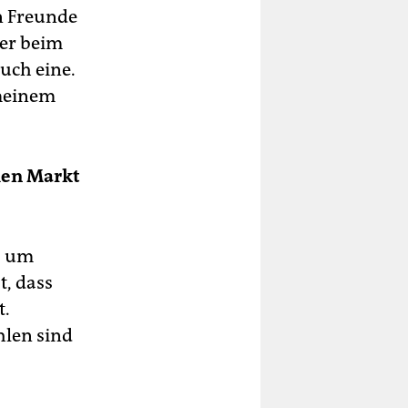
n Freunde
ter beim
auch eine.
 meinem
hen Markt
, um
t, dass
t.
hlen sind