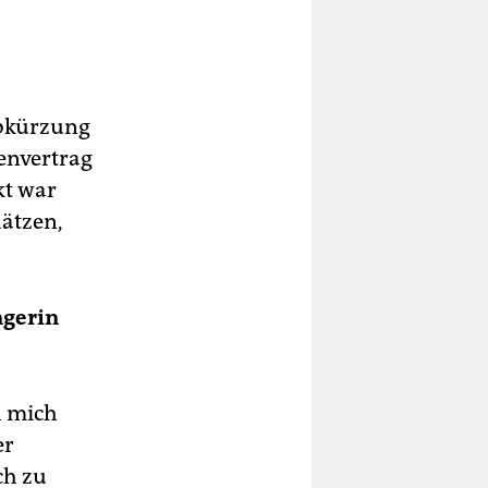
Abkürzung
tenvertrag
kt war
hätzen,
ngerin
h mich
er
ch zu