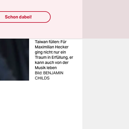
Schon dabei!
Erst für die Passanten
singen am
Hackeschen Markt,
dann Konzerthallen in
Taiwan füllen: Für
Maximilian Hecker
ging nicht nur ein
Traum in Erfüllung, er
kann auch von der
Musik leben
Bild: BENJAMIN
CHILDS