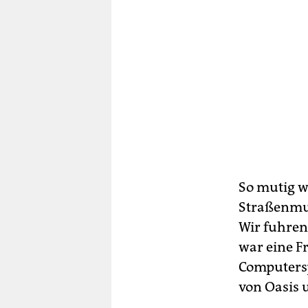
So mutig w
Straßenmu
Wir fuhren 
war eine F
Computersp
von Oasis 