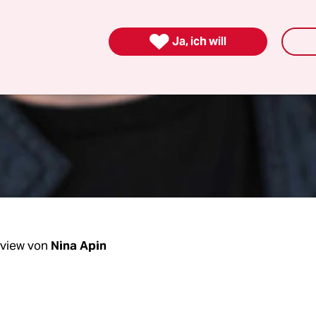

Ja, ich will
rview von
Nina Apin