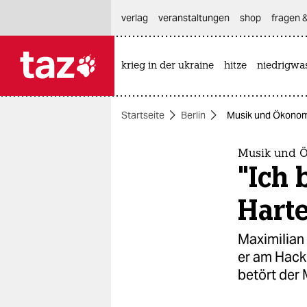
hautnavigation anspringen
hauptinhalt anspringen
footer anspringen
verlag
veranstaltungen
shop
fragen &
krieg in der ukraine
hitze
niedrigwa

taz zahl ich
taz zahl ich
Startseite
Berlin
Musik und Ökonomie
themen
politik
Musik und 
"Ich 
öko
Harte
gesellschaft
Maximilian
kultur
er am Hack
betört der 
sport