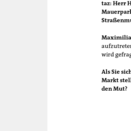
taz: Herr 
Mauerpark 
Straßenmu
Maximilia
aufzutrete
wird gefrag
Als Sie si
Markt stel
den Mut?