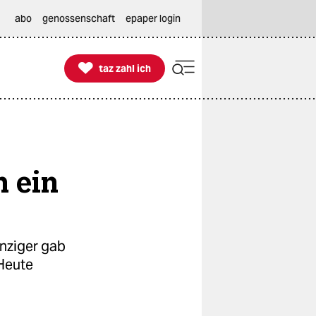
abo
genossenschaft
epaper login

taz zahl ich
taz zahl ich
n ein
nziger gab
Heute