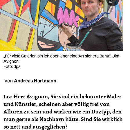
berlin
nord
wahrheit
verlag
verlag
„Für viele Galerien bin ich doch eher eine Art sichere Bank“: Jim
Avignon.
veranstaltungen
Foto: dpa
shop
Von
Andreas Hartmann
fragen & hilfe
unterstützen
taz:
Herr Avignon,
Sie sind ein bekannter Maler
und Künstler, scheinen aber völlig frei von
abo
Allüren zu sein und wirken wie ein Duztyp, den
man gerne als Nachbarn hätte. Sind Sie wirklich
genossenschaft
so nett und ausgeglichen?