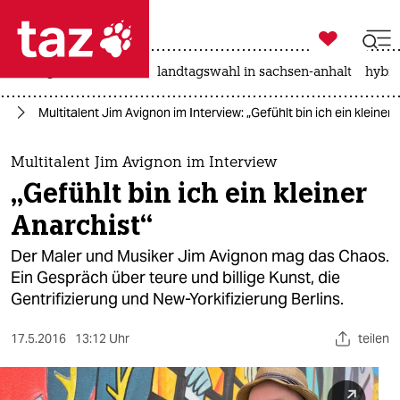

taz zahl ich
niedrigwasser
rente
landtagswahl in sachsen-anhalt
hybri

taz zahl ich
in
Multitalent Jim Avignon im Interview: „Gefühlt bin ich ein kleiner 
taz zahl ich
themen
Multitalent Jim Avignon im Interview
„Gefühlt bin ich ein kleiner
politik
Anarchist“
öko
Der Maler und Musiker Jim Avignon mag das Chaos.
Ein Gespräch über teure und billige Kunst, die
gesellschaft
Gentrifizierung und New-Yorkifizierung Berlins.
kultur
17.5.2016
13:12 Uhr
teilen
sport