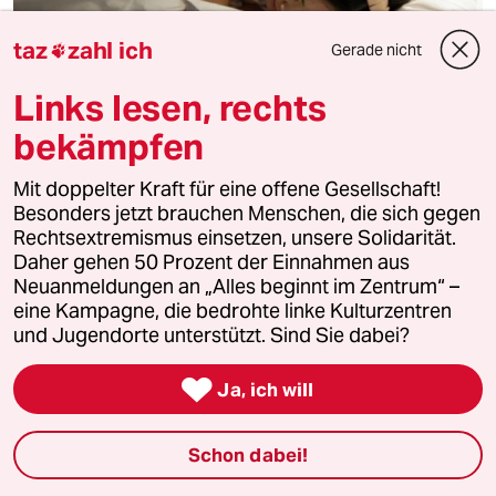
taz
zahl ich
Gerade nicht

Links lesen, rechts
Der 21. Juni ist ein besonderer Tag
bekämpfen
Schlaf oder wandeln?
Berlin gilt seit jeher als Hauptstadt des verschnarchten
Mit doppelter Kraft für eine offene Gesellschaft!
Liedes. Daher kann man sich den heutigen Tag des
Besonders jetzt brauchen Menschen, die sich gegen
Schlafes mit gutem Gewissen auf der Fête de la Musique
Rechtsextremismus einsetzen, unsere Solidarität.
um die Ohren schlagen
Daher gehen 50 Prozent der Einnahmen aus
Neuanmeldungen an „Alles beginnt im Zentrum“ –
Von
Susanne Messmer
eine Kampagne, die bedrohte linke Kulturzentren
und Jugendorte unterstützt. Sind Sie dabei?

Ja, ich will
Schon dabei!