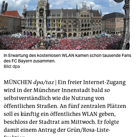
berlin
nord
wahrheit
verlag
verlag
In Erwartung des kostenlosen WLAN kamen schon tausende Fans
des FC Bayern zusammen.
veranstaltungen
Bild: dpa
shop
MÜNCHEN
dpa/taz
| Ein freier Internet-Zugang
fragen & hilfe
wird in der Münchner Innenstadt bald so
selbstverständlich wie die Nutzung von
unterstützen
öffentlichen Straßen. An fünf zentralen Plätzen
soll es künftig ein öffentliches WLAN geben,
abo
beschloss der Stadtrat am Mittwoch. Er folgte
genossenschaft
damit einem Antrag der Grün/Rosa-Liste-