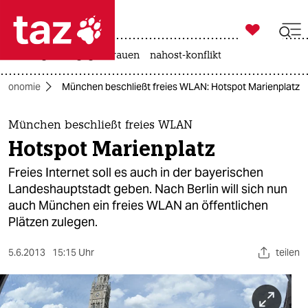

taz zahl ich
hitze
gewalt gegen frauen
nahost-konflikt

taz zahl ich
ökonomie
München beschließt freies WLAN: Hotspot Marienplatz
taz zahl ich
themen
München beschließt freies WLAN
Hotspot Marienplatz
politik
Freies Internet soll es auch in der bayerischen
öko
Landeshauptstadt geben. Nach Berlin will sich nun
auch München ein freies WLAN an öffentlichen
gesellschaft
Plätzen zulegen.
kultur
5.6.2013
15:15 Uhr
teilen
sport