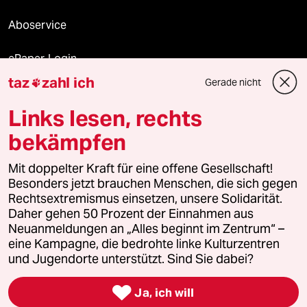
Aboservice
ePaper Login
taz
zahl ich
Gerade nicht

Downloads für Abonnierende
Links lesen, rechts
bekämpfen
© 2026 taz Verlags und Vertriebs GmbH
Alle Rechte vorbehalten. Bei rechtlichen Fragen oder für Genehmigungen
Mit doppelter Kraft für eine offene Gesellschaft!
wenden Sie sich bitte an
lizenzen@taz.de
Besonders jetzt brauchen Menschen, die sich gegen
Rechtsextremismus einsetzen, unsere Solidarität.
Daher gehen 50 Prozent der Einnahmen aus
Feedback
Redaktionsstatut
Kommune-Richtlinien
KI-
Neuanmeldungen an „Alles beginnt im Zentrum“ –
eine Kampagne, die bedrohte linke Kulturzentren
Leitlinie
Informant
Datenschutz
Impressum
AGB
und Jugendorte unterstützt. Sind Sie dabei?
Seitenwende
Einwilligungen widerrufen (Ads)

Ja, ich will