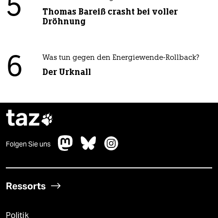
5
Thomas Bareiß crasht bei voller
Dröhnung
6
Was tun gegen den Energiewende-Rollback?
Der Urknall
taz

Folgen Sie uns
Ressorts
Politik