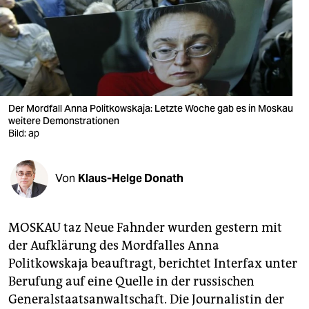
berlin
nord
wahrheit
verlag
Der Mordfall Anna Politkowskaja: Letzte Woche gab es in Moskau
weitere Demonstrationen
verlag
Bild: ap
veranstaltungen
shop
Von
Klaus-Helge Donath
fragen & hilfe
MOSKAU taz Neue Fahnder wurden gestern mit
unterstützen
der Aufklärung des Mordfalles Anna
abo
Politkowskaja beauftragt, berichtet Interfax unter
Berufung auf eine Quelle in der russischen
genossenschaft
Generalstaatsanwaltschaft. Die Journalistin der