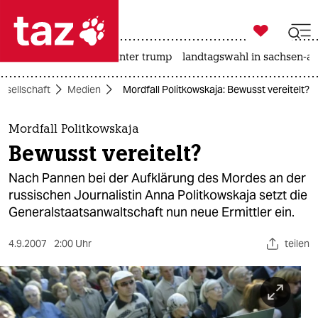

taz zahl ich
nahost-konflikt
usa unter trump
landtagswahl in sachsen-an

taz zahl ich
esellschaft
Medien
Mordfall Politkowskaja: Bewusst vereitelt?
taz zahl ich
themen
Mordfall Politkowskaja
Bewusst vereitelt?
politik
Nach Pannen bei der Aufklärung des Mordes an der
öko
russischen Journalistin Anna Politkowskaja setzt die
Generalstaatsanwaltschaft nun neue Ermittler ein.
gesellschaft
4.9.2007
2:00 Uhr
teilen
kultur
sport