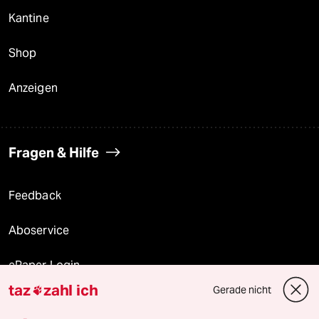
Kantine
Shop
Anzeigen
Fragen & Hilfe
Feedback
Aboservice
ePaper Login
taz
zahl ich
Gerade nicht

Downloads für Abonnierende