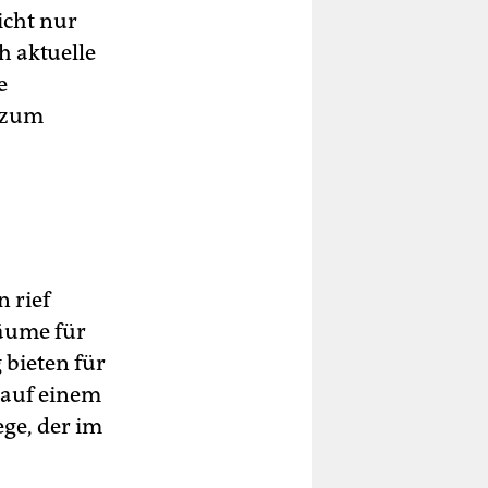
icht nur
h aktuelle
e
s zum
n rief
Räume für
 bieten für
 auf einem
ge, der im