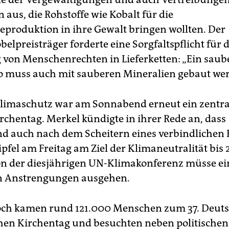
aus, die Rohstoffe wie Kobalt für die
eproduktion in ihre Gewalt bringen wollten. Der
elpreisträger forderte eine Sorgfaltspflicht für d
 von Menschenrechten in Lieferketten: „Ein saub
o muss auch mit sauberen Mineralien gebaut we
limaschutz war am Sonnabend erneut ein zentr
rchentag. Merkel kündigte in ihrer Rede an, dass
d auch nach dem Scheitern eines verbindlichen 
pfel am Freitag am Ziel der Klimaneutralität bis
Von der diesjährigen UN-Klimakonferenz müsse ei
en Anstrengungen ausgehen.
och kamen rund 121.000 Menschen zum 37. Deut
hen Kirchentag und besuchten neben politischen