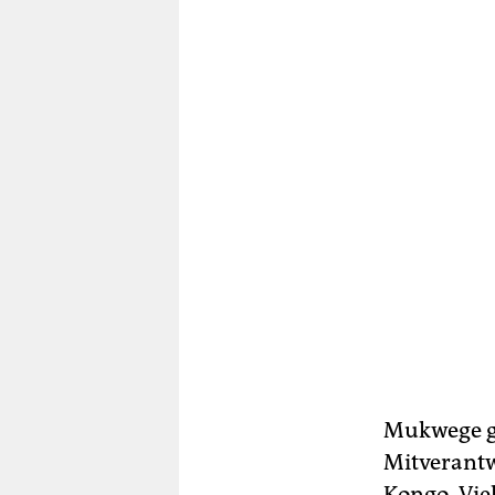
Mukwege ga
Mitverantw
Kongo. Vie