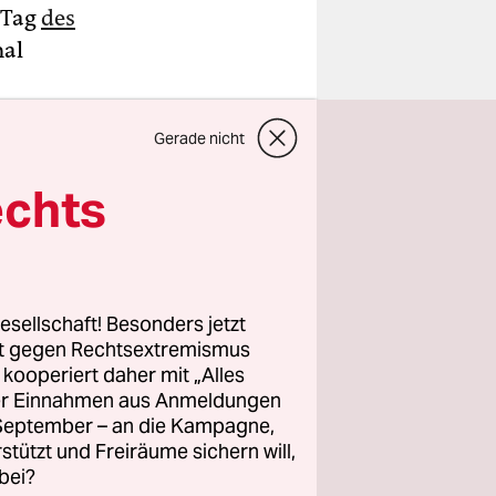
 Tag
des
mal
anzlerin
Gerade nicht
 am
asseler
echts
ber
minente
i großen
esellschaft! Besonders jetzt
rt gegen Rechtsextremismus
 mögliche
z kooperiert daher mit „Alles
ller Einnahmen aus Anmeldungen
stischen
. September – an die Kampagne,
ersagen der
rstützt und Freiräume sichern will,
bei?