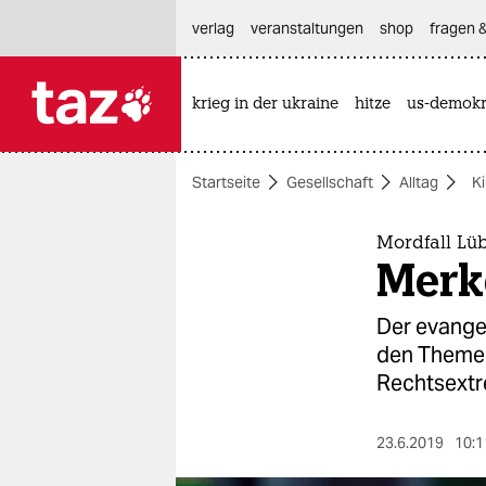
hautnavigation anspringen
hauptinhalt anspringen
footer anspringen
verlag
veranstaltungen
shop
fragen &
krieg in der ukraine
hitze
us-demokr

taz zahl ich
taz zahl ich
Startseite
Gesellschaft
Alltag
K
themen
politik
Mordfall Lü
Merke
öko
Der evange
gesellschaft
den Themen
Rechtsextr
kultur
sport
23.6.2019
10:1