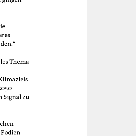
ie
eres
rden.“
ales Thema
Klimaziels
 2050
n Signal zu
schen
 Podien