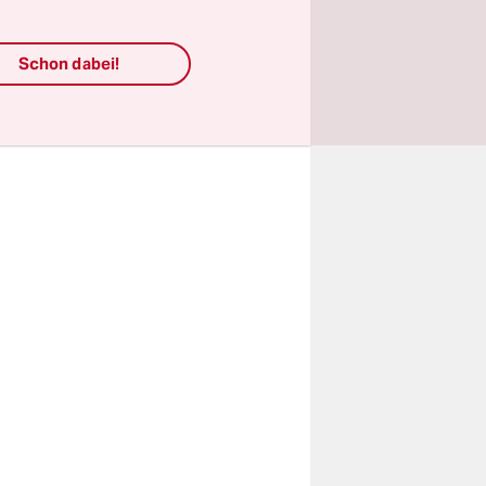
enn man
nen
Schon dabei!
Am Freitag
des NSU