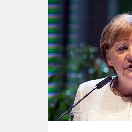
berlin
nord
wahrheit
verlag
verlag
veranstaltungen
shop
fragen & hilfe
unterstützen
abo
genossenschaft