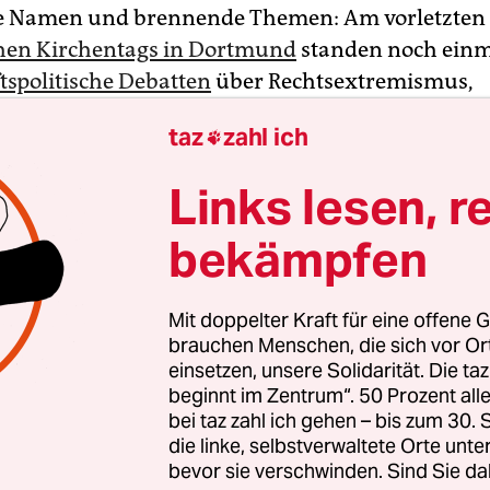
e Namen und brennende Themen: Am vorletzten
hen Kirchentags in Dortmund
standen noch ein
ftspolitische Debatten
über Rechtsextremismus,
z und sexuellen Missbrauch im Fokus. Bundesk
taz
zahl ich

kel (CDU) forderte auf dem Protestantentreffen
ne umfassende Aufklärung der Ermordung des K
Links lesen, r
präsidenten Walter Lübcke. Auf einem Podium ü
Missbrauch trafen Betroffenenvertreter auf pro
bekämpfen
 An diesem Sonntag ging der Kirchentag mit zwe
ottesdiensten zu Ende.
Mit doppelter Kraft für eine offene G
brauchen Menschen, die sich vor O
on den Zuhörern bejubelten Rede forderte Merkel,
einsetzen, unsere Solidarität. Die ta
beginnt im Zentrum“. 50 Prozent a
en der Ermordung von Lübcke zur rechtsterrori
bei taz zahl ich gehen – bis zum 30
 aufzuklären. Die Kanzlerin erinnerte an das V
die linke, selbstverwaltete Orte unte
ei der NSU-Mordserie und die Versprechen von
bevor sie verschwinden. Sind Sie da