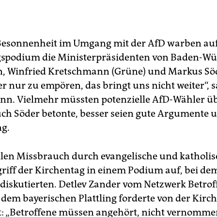
Besonnenheit im Umgang mit der AfD warben au
gspodium die Ministerpräsidenten von Baden-W
, Winfried Kretschmann (Grüne) und Markus Söd
r nur zu empören, das bringt uns nicht weiter“, s
n. Vielmehr müssten potenzielle AfD-Wähler ü
ch Söder betonte, besser seien gute Argumente u
g.
len Missbrauch durch evangelische und katholis
 griff der Kirchentag in einem Podium auf, bei de
diskutierten. Detlev Zander vom Netzwerk Betro
dem bayerischen Plattling forderte von der Kirc
ät: „Betroffene müssen angehört, nicht vernomm