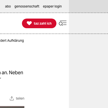
abo
genossenschaft
epaper login

taz zahl ich
taz zahl ich
dert Aufklärung
 an. Neben
r
teilen