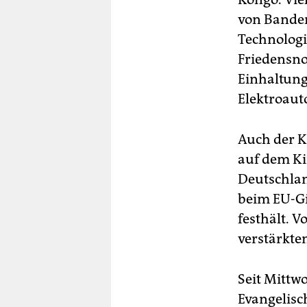
von Banden 
Technologi
Friedensnob
Einhaltung
Elektroaut
Auch der K
auf dem Ki
Deutschlan
beim EU-Gi
festhält. 
verstärkt
Seit Mittw
Evangelisc