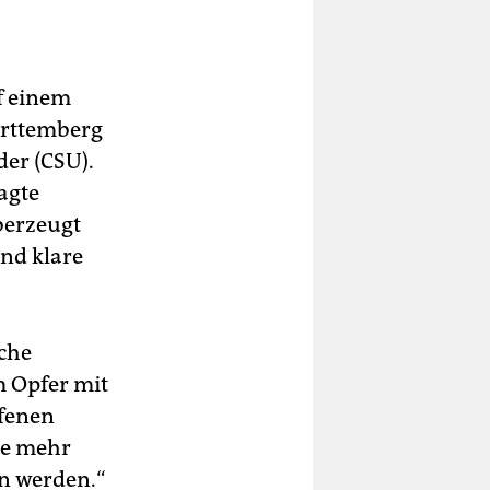
f einem
ürttemberg
er (CSU).
agte
berzeugt
nd klare
che
m Opfer mit
ffenen
he mehr
en werden.“