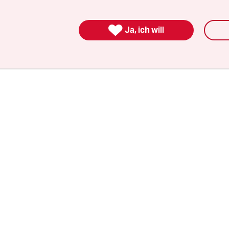
, die den Betroffenen gemacht worden seien. W
t genau nach Verbindungen schaue, „haben wir ei

Ja, ich will
en Verlust der Glaubwürdigkeit“, sagte Merkel. 
tgeworden, dass Lübckes Name auf einer Liste 