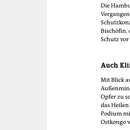
Die Hambur
Vergangene
Schutzkonze
Bischöfin,
Schutz vor 
Auch Kl
Mit Blick a
Außenminis
Opfer zu s
das Heilen
Podium mi
Ostkongo v