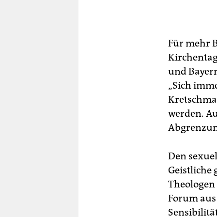
Für mehr 
Kirchenta
und Bayern
„Sich imme
Kretschman
werden. Au
Abgrenzun
Den sexuel
Geistliche
Theologen 
Forum aus 
Sensibilit