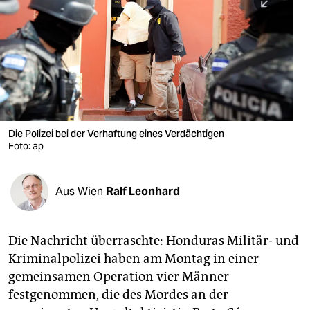
berlin
nord
wahrheit
verlag
verlag
Die Polizei bei der Verhaftung eines Verdächtigen
Foto: ap
veranstaltungen
shop
Aus Wien
Ralf Leonhard
fragen & hilfe
unterstützen
Die Nachricht überraschte: Honduras Militär- und
Kriminalpolizei haben am Montag in einer
abo
gemeinsamen Operation vier Männer
genossenschaft
festgenommen, die des Mordes an der