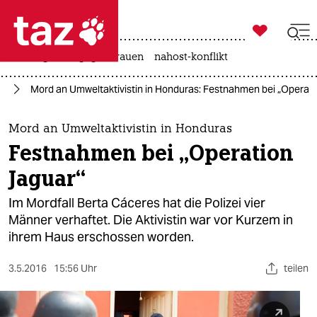

taz zahl ich
hitze
gewalt gegen frauen
nahost-konflikt

taz zahl ich
ka
Mord an Umweltaktivistin in Honduras: Festnahmen bei „Operati
taz zahl ich
themen
Mord an Umweltaktivistin in Honduras
Festnahmen bei „Operation
politik
Jaguar“
öko
Im Mordfall Berta Cáceres hat die Polizei vier
Männer verhaftet. Die Aktivistin war vor Kurzem in
gesellschaft
ihrem Haus erschossen worden.
kultur
3.5.2016
15:56 Uhr
teilen
sport