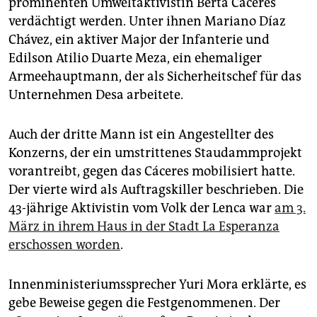
prominenten Umweltaktivistin Berta Cáceres
epaper login
verdächtigt werden. Unter ihnen Mariano Díaz
Chávez, ein aktiver Major der Infanterie und
Edilson Atilio Duarte Meza, ein ehemaliger
Armeehauptmann, der als Sicherheitschef für das
Unternehmen Desa arbeitete.
Auch der dritte Mann ist ein Angestellter des
Konzerns, der ein umstrittenes Staudammprojekt
vorantreibt, gegen das Cáceres mobilisiert hatte.
Der vierte wird als Auftragskiller beschrieben. Die
43-jährige Aktivistin vom Volk der Lenca war
am 3.
März in ihrem Haus in der Stadt La Esperanza
erschossen worden
.
Innenministeriumssprecher Yuri Mora erklärte, es
gebe Beweise gegen die Festgenommenen. Der