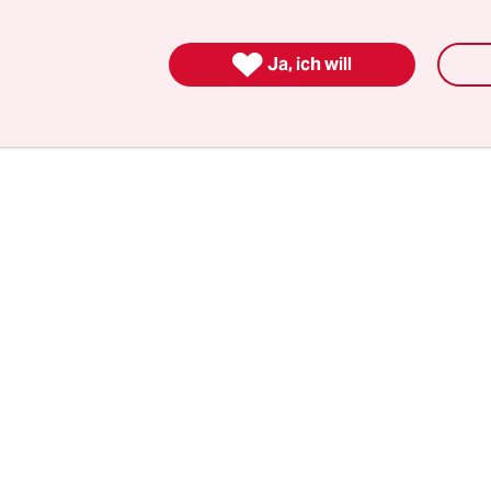
„Und das ist nur die Spitze des Eisbergs“, schreibe
. Viele Morde blieben vermutlich unbeachtet, weil

Ja, ich will
 Regionen stattfinden.