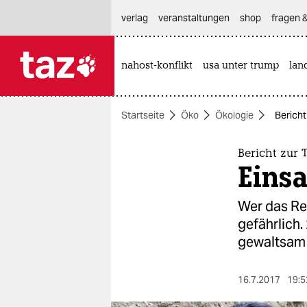
hautnavigation anspringen
hauptinhalt anspringen
footer anspringen
verlag
veranstaltungen
shop
fragen &
nahost-konflikt
usa unter trump
lan

taz zahl ich
taz zahl ich
Startseite
Öko
Ökologie
Bericht
themen
politik
Bericht zur
Einsa
öko
Wer das Rec
gesellschaft
gefährlich
gewaltsam
kultur
sport
16.7.2017
19:5