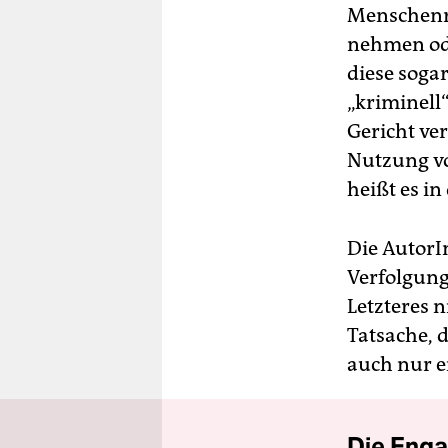
Menschenre
nehmen oder
diese soga
„kriminell“
Gericht ver
Nutzung vo
heißt es in
Die AutorI
Verfolgung
Letzteres n
Tatsache, 
auch nur e
Die Enga