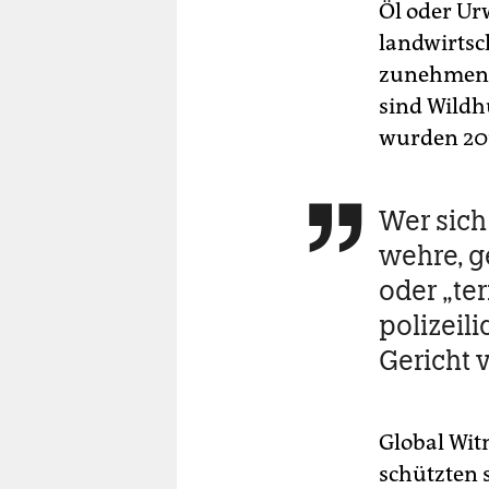
Öl oder Ur
landwirtsc
zunehmend 
sind Wildh
wurden 201
Wer sic

wehre, ge
oder „ter
polizeili
Gericht 
Global Wit
schützten 