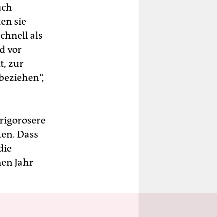
uch
en sie
chnell als
nd vor
t, zur
beziehen“,
rigorosere
en. Dass
die
nen Jahr