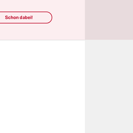
n die
 sie in
Schon dabei!