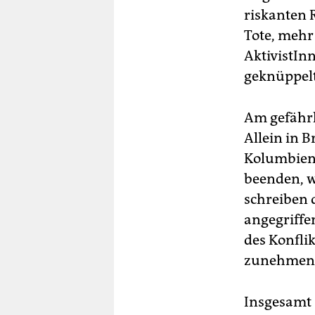
riskanten R
Tote, mehr 
AktivistIn
geknüppelt
Am gefährl
Allein in 
Kolumbien,
beenden, wa
schreiben
angegriffe
des Konfli
zunehmend
Insgesamt