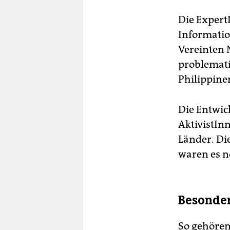
Die Expert
Informatio
Vereinten 
problemati
Philippine
Die Entwic
AktivistIn
Länder. Di
waren es n
Besonder
So gehören