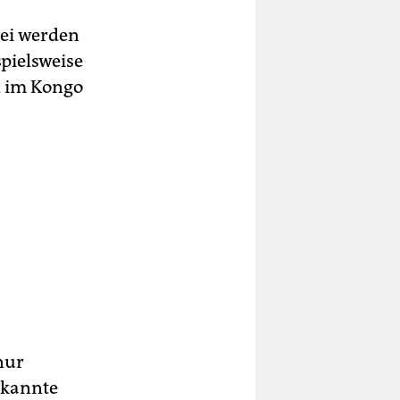
rei werden
pielsweise
n im Kongo
nur
rkannte