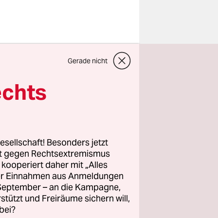
onalen
Gerade nicht
r Völker
tzte und
echts
ze
f Wasser
ern
esellschaft! Besonders jetzt
rt gegen Rechtsextremismus
z kooperiert daher mit „Alles
ller Einnahmen aus Anmeldungen
. September – an die Kampagne,
n 2016
rstützt und Freiräume sichern will,
 viele wie
bei?