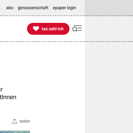
abo
genossenschaft
epaper login

taz zahl ich
taz zahl ich
er
tInnen
teilen