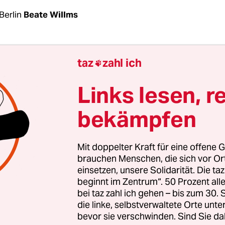
Berlin
Beate Willms
 bekanntere Namen schafften es in die internati
taz
zahl ich

rta Cáceres
etwa, die sich für die Rechte indigene
halt ihrer natürlichen Umwelt in Honduras einse
Links lesen, r
er anderem mit dem
Goldman Environmental Pri
bekämpfen
net wurde. Oder Zafar Lund, der in Pakistan ein
schaftliches Forum aufbaute, das für das Recht au
ide wurden im vergangenen Jahr vor ihren Häus
Mit doppelter Kraft für eine offene G
.
brauchen Menschen, die sich vor O
einsetzen, unsere Solidarität. Die ta
beginnt im Zentrum“. 50 Prozent a
nd noch viel mehr: Dem
jüngsten Report der
bei taz zahl ich gehen – bis zum 30
chtsorganisation Global Witness
zufolge wurde
die linke, selbstverwaltete Orte unte
indestens 200 UmweltschützerInnen ermordet, so
bevor sie verschwinden. Sind Sie da