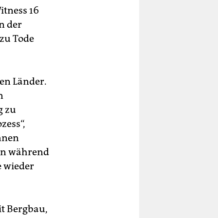
itness 16
n der
 zu Tode
en Länder.
n
g zu
zess“,
nnen
nen während
e wieder
t Bergbau,