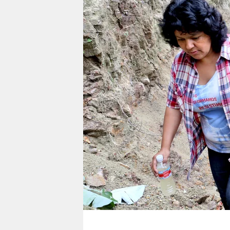
berlin
nord
wahrheit
verlag
verlag
veranstaltungen
shop
fragen & hilfe
unterstützen
abo
genossenschaft