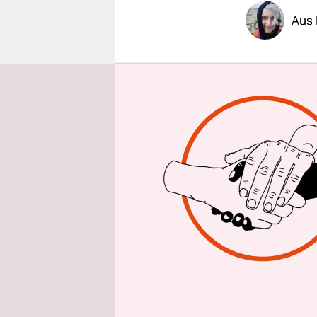
epaper login
Aus 
Nur wenige
Medien.
Be
und den Er
dafür unt
ausgezeich
zivilgesell
kämpft. Be
erschossen
Aber es si
Menschenre
weltweit m