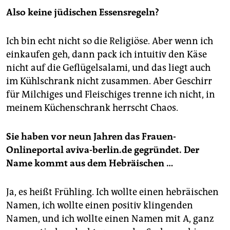
ist in ihrer großen Kreuzberger Wohnung
Also keine jüdischen Essensregeln?
untergebracht, in der sie mit ihrer 14-jährigen Tochter
lebt.
Ich bin echt nicht so die Religiöse. Aber wenn ich
Die Jüdin:
Ihre Urgroßmutter und ihre Großmutter
einkaufen geh, dann pack ich intuitiv den Käse
haben den Holocaust überlebt. Sharon Adler hat ihre
nicht auf die Geflügelsalami, und das liegt auch
Tochter auf eine jüdische Schule geschickt. "Sie soll
im Kühlschrank nicht zusammen. Aber Geschirr
ein Zugehörigkeitsgefühl zu der jüdischen Community
für Milchiges und Fleischiges trenne ich nicht, in
haben. Was sie später damit macht, ist ihre Sache."
meinem Küchenschrank herrscht Chaos.
Sie haben vor neun Jahren das Frauen-
Onlineportal aviva-berlin.de gegründet. Der
Name kommt aus dem Hebräischen …
Ja, es heißt Frühling. Ich wollte einen hebräischen
Namen, ich wollte einen positiv klingenden
Namen, und ich wollte einen Namen mit A, ganz