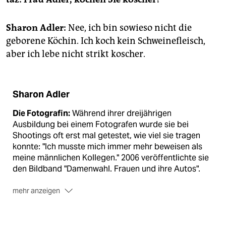
epaper login
Sharon Adler:
Nee, ich bin sowieso nicht die
geborene Köchin. Ich koch kein Schweinefleisch,
aber ich lebe nicht strikt koscher.
Sharon Adler
Die Fotografin:
Während ihrer dreijährigen
Ausbildung bei einem Fotografen wurde sie bei
Shootings oft erst mal getestet, wie viel sie tragen
konnte: "Ich musste mich immer mehr beweisen als
meine männlichen Kollegen." 2006 veröffentlichte sie
den Bildband "Damenwahl. Frauen und ihre Autos".
mehr anzeigen
Die Chefredakteurin:
Im Jahr 2000 gründete sie das
Onlineportal Aviva (
www.aviva-berlin.de
) Derzeit
arbeiten drei Mitarbeiterinnen in der Redaktion. Die