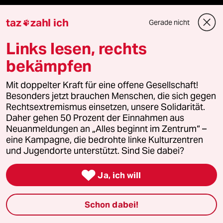
Presse
taz
zahl ich
Gerade nicht

Links lesen, rechts
Unterstützen
bekämpfen
abo
Mit doppelter Kraft für eine offene Gesellschaft!
Besonders jetzt brauchen Menschen, die sich gegen
Rechtsextremismus einsetzen, unsere Solidarität.
genossenschaft
Daher gehen 50 Prozent der Einnahmen aus
Neuanmeldungen an „Alles beginnt im Zentrum“ –
taz zahl ich
eine Kampagne, die bedrohte linke Kulturzentren
und Jugendorte unterstützt. Sind Sie dabei?
recherchefonds ausland

Ja, ich will
panterstiftung
Schon dabei!
panterpreis 2026