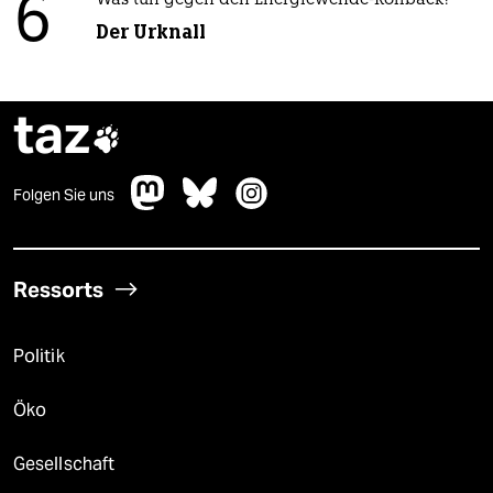
6
Was tun gegen den Energiewende-Rollback?
Der Urknall
taz

Folgen Sie uns
Ressorts
Politik
Öko
Gesellschaft