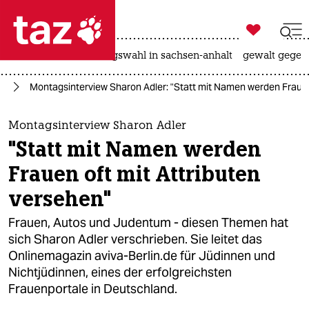

taz zahl ich
hitze
surfen
landtagswahl in sachsen-anhalt
gewalt gegen

taz zahl ich
in
Montagsinterview Sharon Adler: "Statt mit Namen werden Frauen
taz zahl ich
themen
Montagsinterview Sharon Adler
"Statt mit Namen werden
politik
Frauen oft mit Attributen
öko
versehen"
gesellschaft
Frauen, Autos und Judentum - diesen Themen hat
sich Sharon Adler verschrieben. Sie leitet das
kultur
Onlinemagazin aviva-Berlin.de für Jüdinnen und
Nichtjüdinnen, eines der erfolgreichsten
sport
Frauenportale in Deutschland.