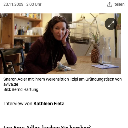
berlin
23.11.2009
2:00 Uhr
teilen
nord
wahrheit
verlag
verlag
veranstaltungen
shop
Sharon Adler mit ihrem Wellensittich Tzipi am Gründungstisch von
fragen & hilfe
aviva.de
Bild: Bernd Hartung
unterstützen
Interview von
Kathleen Fietz
abo
genossenschaft
taz: Frau Adler, kochen Sie koscher?