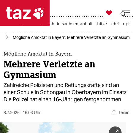

taz zahl ich
iran-krieg
landtagswahl in sachsen-anhalt
hitze
christophe

taz zahl ich
ag
Mögliche Amoktat in Bayern: Mehrere Verletzte an Gymnasium
taz zahl ich
themen
Mögliche Amoktat in Bayern
Mehrere Verletzte an
politik
Gymnasium
öko
Zahlreiche Polizisten und Rettungskräfte sind an
einer Schule in Schongau in Oberbayern im Einsatz.
gesellschaft
Die Polizei hat einen 16-Jährigen festgenommen.
kultur
8.7.2026
16:03 Uhr
teilen
sport