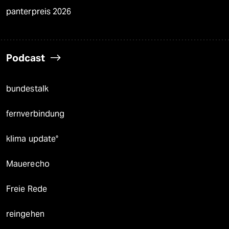
panterpreis 2026
Podcast
bundestalk
fernverbindung
klima update°
Mauerecho
Freie Rede
reingehen