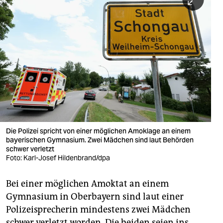
berlin
nord
wahrheit
verlag
verlag
veranstaltungen
shop
Die Polizei spricht von einer möglichen Amoklage an einem
bayerischen Gymnasium. Zwei Mädchen sind laut Behörden
fragen & hilfe
schwer verletzt
Foto: Karl-Josef Hildenbrand/dpa
unterstützen
Bei einer möglichen Amoktat an einem
abo
Gymnasium in Oberbayern sind laut einer
genossenschaft
Polizeisprecherin mindestens zwei Mädchen
schwer verletzt worden. Die beiden seien ins