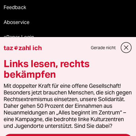
Feedback
Aboservice
ePaper Login
taz
zahl ich
Gerade nicht

Downloads für Abonnierende
Links lesen, rechts
bekämpfen
© 2026 taz Verlags und Vertriebs GmbH
Mit doppelter Kraft für eine offene Gesellschaft!
Alle Rechte vorbehalten. Bei rechtlichen Fragen oder für Genehmigungen
wenden Sie sich bitte an
lizenzen@taz.de
Besonders jetzt brauchen Menschen, die sich gegen
Rechtsextremismus einsetzen, unsere Solidarität.
Daher gehen 50 Prozent der Einnahmen aus
Feedback
Redaktionsstatut
Kommune-Richtlinien
KI-
Neuanmeldungen an „Alles beginnt im Zentrum“ –
eine Kampagne, die bedrohte linke Kulturzentren
Leitlinie
Informant
Datenschutz
Impressum
AGB
und Jugendorte unterstützt. Sind Sie dabei?