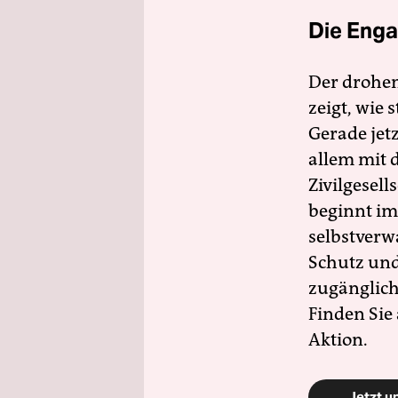
Die Enga
Der drohe
zeigt, wie
Gerade jet
allem mit d
Zivilgesell
beginnt im
selbstverw
Schutz und 
zugänglich
Finden Sie
Aktion.
Jetzt u