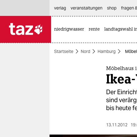
hautnavigation anspringen
hauptinhalt anspringen
footer anspringen
verlag
veranstaltungen
shop
fragen &
niedrigwasser
rente
landtagswahl i

taz zahl ich
taz zahl ich
Startseite
Nord
Hamburg
Möbel
themen
politik
Möbelhaus i
Ikea
öko
Der Einrich
gesellschaft
sind verär
bis heute fe
kultur
sport
13.11.2012
19: