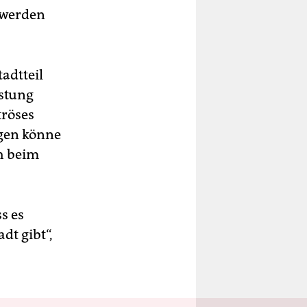
 werden
adtteil
stung
tröses
gen könne
ch beim
s es
dt gibt“,