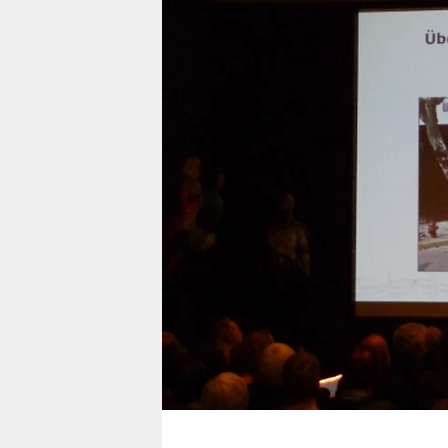
berlin
nord
wahrheit
verlag
verlag
veranstaltungen
shop
fragen & hilfe
unterstützen
abo
genossenschaft