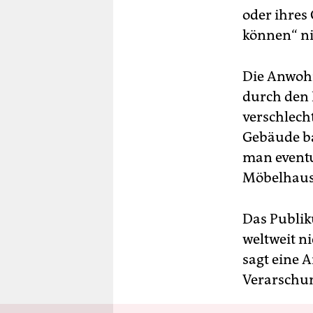
oder ihres
können“ ni
Die Anwohn
durch den
verschlech
Gebäude ba
man eventue
Möbelhaus 
Das Publik
weltweit n
sagt eine A
Verarschun