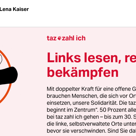
Lena Kaiser
en Montag dürfte es in der Großen Bergstraße
taz
zahl ich

n. Dann beginnen die Bauarbeiten für das erste I
in Innenstadtlage, das im Sommer 2014 eröffnen 
Links lesen, r
 vieler Anwohner schon jetzt blank liegen, zeigte
bekämpfen
d eine Informationsveranstaltung, bei der der
nale Möbelkonzern eigentlich die Ängste der Al
er noch auf den letzten Drücker ausräumen woll
Mit doppelter Kraft für eine offene G
brauchen Menschen, die sich vor O
einsetzen, unsere Solidarität. Die ta
-Expansions-Chef Armin Michaely mit seinem Vo
beginnt im Zentrum“. 50 Prozent a
ernahmen Aktivisten das Wort und verliehen d
bei taz zahl ich gehen – bis zum 30
rn den ersten Preis für die größte Fehlplanung i
die linke, selbstverwaltete Orte unte
bevor sie verschwinden. Sind Sie da
r und Anwohner befürchten, dass die Ansiedlun