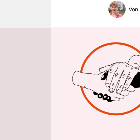
epaper login
Von
Ab kommend
laut werde
Möbelhaus 
die Nerven
Montagaben
multinatio
und Altona
Bevor Ikea
begann, üb
Möbelkonze
Ikea-Gegne