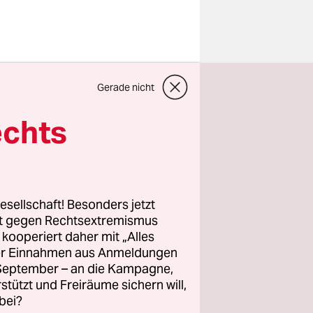
 wieder
Gerade nicht
kea-
soll. Dass
echts
 am
tonaerinnen
te.
esellschaft! Besonders jetzt
rt gegen Rechtsextremismus
z kooperiert daher mit „Alles
rtrag
ller Einnahmen aus Anmeldungen
em
. September – an die Kampagne,
n Altona.
rstützt und Freiräume sichern will,
bei?
g des