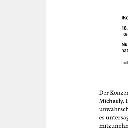
Ik
18
Ike
Nu
hat
meh
50
anr
Di
sam
Der Konzer
Michaely. 
Er
unwahrsche
es untersa
mitzunehme