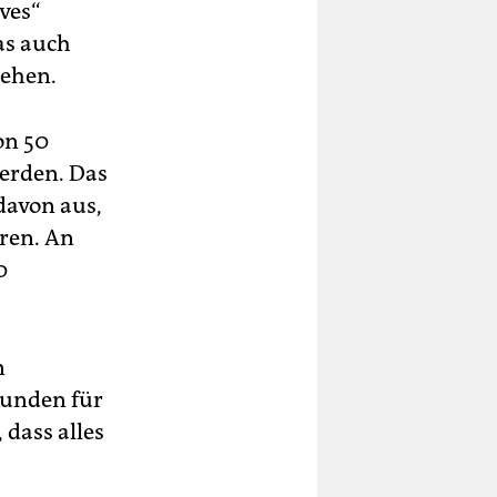
ves“
as auch
sehen.
on 50
erden. Das
davon aus,
ren. An
0
n
Kunden für
 dass alles