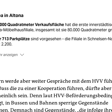
ea in Altona
.000 Quadratmeter Verkaufsfläche
hat die erste innerstädti
a-Möbelhausfiliale, insgesamt ist sie 80.000 Quadratmeter g
r 713 Parkplätze
sind vorgesehen - die Filiale in Schnelsen-N
 2.200.
r anzeigen
 Prozent der Kunden
sollen in Altona deshalb mit Bus und Ba
eisen, in Schnelsen sind es vier Prozent.
e Bauarbeiten
sollen kommende Woche beginnen, montags b
stags von 7 bis 20 Uhr.
n werde aber weiter Gespräche mit dem HVV füh
Dass die zu einer Kooperation führen, dürfte aber
öffnen
soll Ikea Altona im Sommer 2014.
inlich sein. Denn laut HVV-Beförderungsbedin
gt, in Bussen und Bahnen sperrige Gegenstände
n. Demnach sind Gegenstände, „die infolge ihr