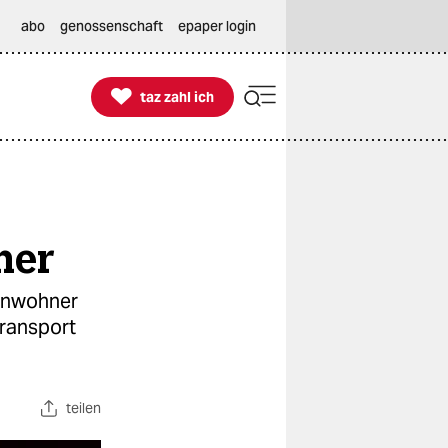
abo
genossenschaft
epaper login

taz zahl ich
taz zahl ich
ner
 Anwohner
transport
teilen