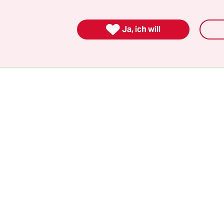
dratmeter großen Einrichtungshauses in Alton
aos führen wird.

Ja, ich will