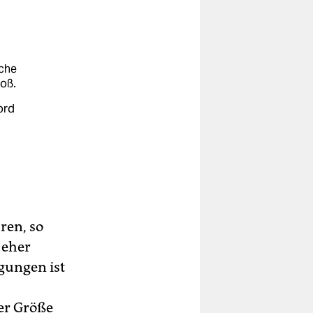
sche
roß.
ord
hn
is
ren, so
 eher
gungen ist
er Größe