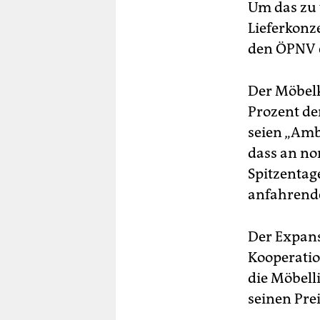
Um das zu 
Lieferkonze
den ÖPNV e
Der Möbelk
Prozent de
seien „Amb
dass an no
Spitzentag
anfahrend
Der Expans
Kooperatio
die Möbelli
seinen Prei