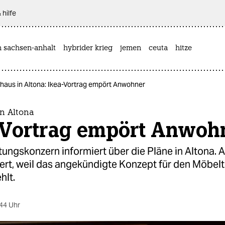
 hilfe
n sachsen-anhalt
hybrider krieg
jemen
ceuta
hitze
haus in Altona: Ikea-Vortrag empört Anwohner
n Altona
-Vortrag empört Anwoh
tungskonzern informiert über die Pläne in Altona.
gert, weil das angekündigte Konzept für den Möbel
hlt.
44 Uhr